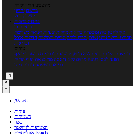
מחשבוני הריון ולידה
מחשבון הריון
מחשבון ביוץ
כתבות
כתבות
ערוצי תוכן
איך להכין
בית ומשפחה
בריאות
מחלות ובעיות
רפואה משלימה
ספורט וכושר גופני
נשים, הריון ולידה
טיפים והמלצות
חדשות אוכל
ובריאות
טורים
בריאות בצלחת
טעים ללא גלוטן
טבעונות לבריאות
לבשל כמו שף
תזונה לבטן רגועה
מרזים ללא דיאטה
מזיזים את הגוף
הרזיה
ורפואה משלימה
גורמה ביתי



חיפוש

עוגיות
פשטידות
בשר
הצטרפות לניוזלטר
אפליקציית Foods