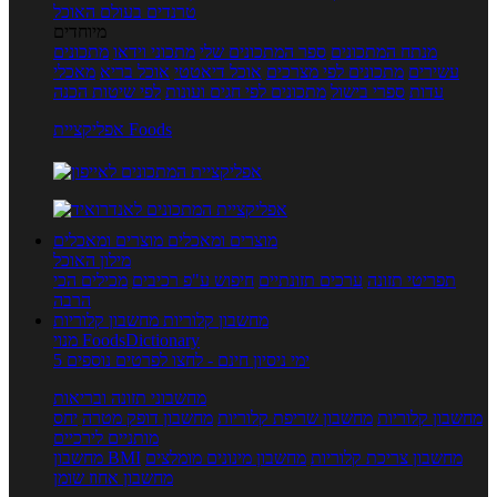
טרנדים בעולם האוכל
מיוחדים
מנתח המתכונים
ספר המתכונים שלי
מתכוני וידאו
מתכונים
עשירים
מתכונים לפי מצרכים
אוכל דיאטטי
אוכל בריא
מאכלי
עדות
ספרי בישול
מתכונים לפי חגים ועונות
לפי שיטות הכנה
אפליקציית Foods
מוצרים ומאכלים
מוצרים ומאכלים
מילון האוכל
תפריטי תזונה
ערכים תזונתיים
חיפוש ע"פ רכיבים
מכילים הכי
הרבה
מחשבון קלוריות
מחשבון קלוריות
מנוי FoodsDictionary
5 ימי ניסיון חינם - לחצו לפרטים נוספים
מחשבוני תזונה ובריאות
מחשבון קלוריות
מחשבון שריפת קלוריות
מחשבון דופק מטרה
יחס
מותניים לירכיים
מחשבון צריכת קלוריות
מחשבון מינונים מומלצים
מחשבון BMI
מחשבון אחוז שומן