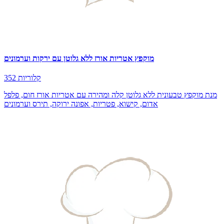
מוקפץ אטריות אורז ללא גלוטן עם ירקות וערמונים
352 קלוריות
מנת מוקפץ טבעונית ללא גלוטן קלה ומהירה עם אטריות אורז חום, פלפל
אדום, קישוא, פטריות, אפונה ירוקה, תירס וערמונים