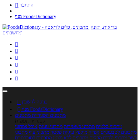
התחבר

מנוי FoodsDictionary






כניסה לחשבון

מנוי FoodsDictionary

מתכונים
קטגוריות מתכונים
קטגוריות נפוצות
מתכוני סלטים
מתכוני פשטידות
מתכוני עוגות
אוכל צמחוני
מתכונים לטבעוניים
אפייה
מוקפץ
עוגיות
פסטה
מתכוני עוף
מתכוני
בשר
מתכוני ילדים
מרקים
מתכונים ללא גלוטן
מתכונים לסוכרתיים