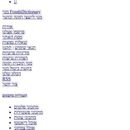

מנוי FoodsDictionary
מנוי ליועצי תזונה וכושר
אודות
פרסמו אצלנו
מפת האתר
שאלות נפוצות
תנאי שימוש
|
תקנון
מדיניות פרטיות
הצהרת נגישות
מנוי תוכנית תזונה
בקשת ביטול מנוי
הבלוג שלנו
RSS
צור קשר
קטגוריות מתכונים
מתכוני סלטים
מתכוני פשטידות
מתכוני עוגות
אוכל דיאטטי
אוכל צמחוני