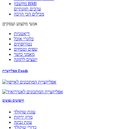
מחשבון BMI
ערכים תזונתיים
מכילים הכי הרבה
אנשי מקצוע ועסקים
דיאטניות
בלוגרי אוכל
נטורופתים
שפים וטבחים
מאמני כושר
יועצים לתזונה
אפליקציית Foods
חיפושים נפוצים
עוגת שוקולד
מרק ירקות
עוגת גבינה
כדורי שוקולד