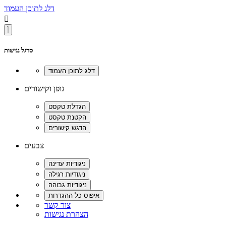
דלג לתוכן העמוד

סרגל נגישות
גופן וקישורים
צבעים
צור קשר
הצהרת נגישות