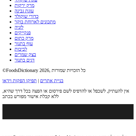
מרק ירקות
עוגת גבינה
כדורי שוקולד
מתכונים לארוחת בוקר
לזניה
פנקייקים
מרק כתום
עוף בתנור
לביבות
בצק שמרים
דגים בתנור
©FoodsDictionary 2026, כל הזכויות שמורות
בניית אתרים
|
תפיקו הפקות וידאו
אין להעתיק, לשכפל או להדפיס לשם פירסום או הפצה בכל דרך שהיא,
ללא קבלת אישור מפורש בכתב