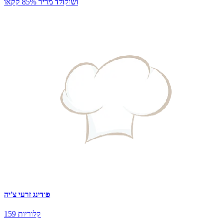
ושוקולד מריר 85% קקאו
פודינג זרעי צ'יה
159 קלוריות