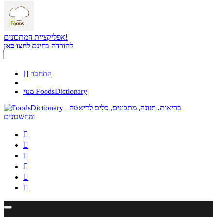
אפליקציית המתכונים!
להורדה בחינם
לחצו כאן
התחבר

מנוי FoodsDictionary





