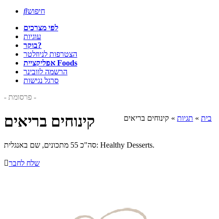
חיפוש

לפי מצרכים
עוגיות
בוקר?
הצטרפות לניוזלטר
אפליקציית Foods
הרשמה לוובינר
סרגל נגישות
- פרסומת -
קינוחים בריאים
בית
»
תגיות
»
קינוחים בריאים
סה"כ 55 מתכונים, שם באנגלית: Healthy Desserts.
שלח לחבר
