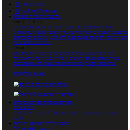
כניסה לחשבון

מנוי FoodsDictionary

מתכונים
קטגוריות מתכונים
קטגוריות נפוצות
מתכוני סלטים
מתכוני פשטידות
מתכוני עוגות
אוכל צמחוני
מתכונים לטבעוניים
אפייה
מוקפץ
עוגיות
פסטה
מתכוני עוף
מתכוני
בשר
מתכוני ילדים
מרקים
מתכונים ללא גלוטן
מתכונים לסוכרתיים
טרנדים בעולם האוכל
מיוחדים
מנתח המתכונים
ספר המתכונים שלי
מתכוני וידאו
מתכונים
עשירים
מתכונים לפי מצרכים
אוכל דיאטטי
אוכל בריא
מאכלי
עדות
ספרי בישול
מתכונים לפי חגים ועונות
לפי שיטות הכנה
אפליקציית Foods
מוצרים ומאכלים
מוצרים ומאכלים
מילון האוכל
תפריטי תזונה
ערכים תזונתיים
חיפוש ע"פ רכיבים
מכילים הכי
הרבה
מחשבון קלוריות
מחשבון קלוריות
מנוי FoodsDictionary