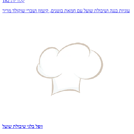
182 קלוריות
עוגיות בננה ושיבולת שועל עם חמאת בוטנים, קינמון ושברי שוקולד מריר
וופל בלגי שיבולת שועל