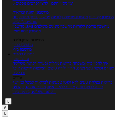
5 ימי ניסיון חינם - לחצו לפרטים נוספים
מחשבוני תזונה ובריאות
מחשבון קלוריות
מחשבון שריפת קלוריות
מחשבון דופק מטרה
יחס
מותניים לירכיים
מחשבון צריכת קלוריות
מחשבון מינונים מומלצים
מחשבון BMI
מחשבון אחוז שומן
מחשבוני הריון ולידה
מחשבון הריון
מחשבון ביוץ
כתבות
כתבות
ערוצי תוכן
איך להכין
בית ומשפחה
בריאות
מחלות ובעיות
רפואה משלימה
ספורט וכושר גופני
נשים, הריון ולידה
טיפים והמלצות
חדשות אוכל
ובריאות
טורים
בריאות בצלחת
טעים ללא גלוטן
טבעונות לבריאות
לבשל כמו שף
תזונה לבטן רגועה
מרזים ללא דיאטה
מזיזים את הגוף
הרזיה
ורפואה משלימה
גורמה ביתי


