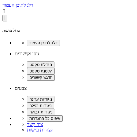
דלג לתוכן העמוד

סרגל נגישות
גופן וקישורים
צבעים
צור קשר
הצהרת נגישות