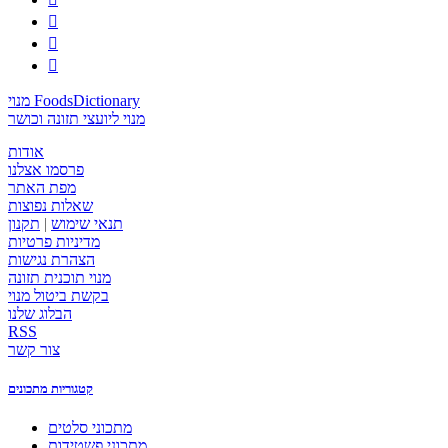



מנוי FoodsDictionary
מנוי ליועצי תזונה וכושר
אודות
פרסמו אצלנו
מפת האתר
שאלות נפוצות
תנאי שימוש
|
תקנון
מדיניות פרטיות
הצהרת נגישות
מנוי תוכנית תזונה
בקשת ביטול מנוי
הבלוג שלנו
RSS
צור קשר
קטגוריות מתכונים
מתכוני סלטים
מתכוני פשטידות