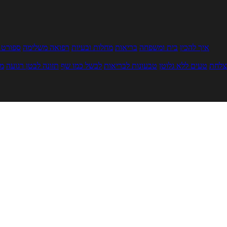
איך להכין
בית ומשפחה
בריאות
מחלות ובעיות
רפואה משלימה
ספורט ו
צלחת
טעים ללא גלוטן
טבעונות לבריאות
לבשל כמו שף
תזונה לבטן רגועה
מר