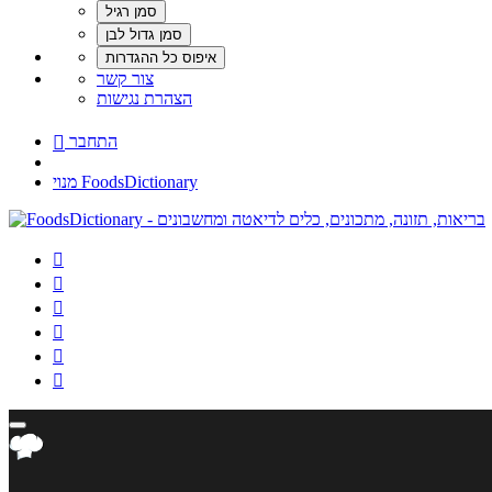
צור קשר
הצהרת נגישות
התחבר

מנוי FoodsDictionary





