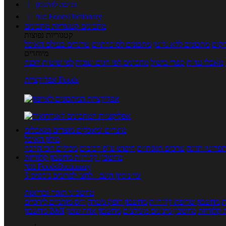
כניסה לחשבון

מנוי FoodsDictionary

מתכונים
קטגוריות מתכונים
קטגוריות נפוצות
קים
מתכונים ללא גלוטן
מתכונים לסוכרתיים
טרנדים בעולם האוכל
מיוחדים
מאכלי עדות
ספרי בישול
מתכונים לפי חגים ועונות
לפי שיטות הכנה
אפליקציית Foods
מוצרים ומאכלים
מוצרים ומאכלים
מילון האוכל
פריטי תזונה
ערכים תזונתיים
חיפוש ע"פ רכיבים
מכילים הכי הרבה
מחשבון קלוריות
מחשבון קלוריות
מנוי FoodsDictionary
5 ימי ניסיון חינם - לחצו לפרטים נוספים
מחשבוני תזונה ובריאות
ת
מחשבון שריפת קלוריות
מחשבון דופק מטרה
יחס מותניים לירכיים
 קלוריות
מחשבון מינונים מומלצים
מחשבון אחוז שומן
מחשבון BMI