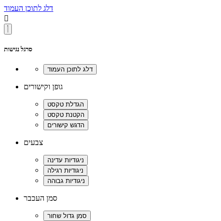
דלג לתוכן העמוד

סרגל נגישות
גופן וקישורים
צבעים
סמן העכבר