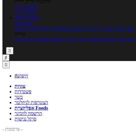
מחשבוני הריון ולידה
מחשבון הריון
מחשבון ביוץ
כתבות
כתבות
ערוצי תוכן
כושר גופני
נשים, הריון ולידה
טיפים והמלצות
חדשות אוכל ובריאות
טורים
זים ללא דיאטה
מזיזים את הגוף
הרזיה ורפואה משלימה
גורמה ביתי



חיפוש

עוגיות
פשטידות
בשר
הצטרפות לניוזלטר
אפליקציית Foods
הרשמה לוובינר
סרגל נגישות
- פרסומת -