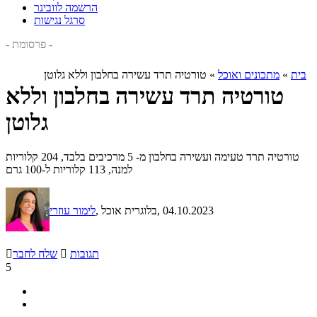
הרשמה לוובינר
סרגל נגישות
- פרסומת -
בית
»
מתכונים ואוכל
»
טורטיה תרד עשירה בחלבון וללא גלוטן
טורטיה תרד עשירה בחלבון וללא
גלוטן
טורטיה תרד טעימה ועשירה בחלבון מ- 5 מרכיבים בלבד, 204 קלוריות
למנה, 113 קלוריות ל-100 גרם
, 04.10.2023
, בלוגרית אוכל
לימור עוזרי
תגובות

שלח לחבר

5