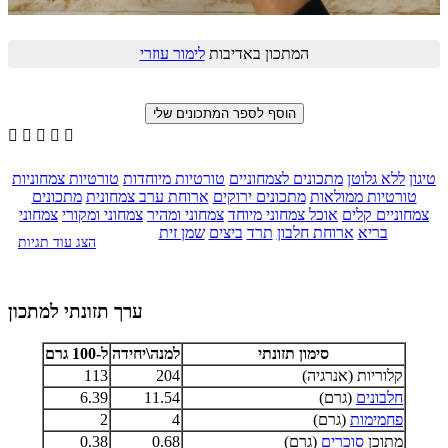
המתכון באדיבות
לימור עוזרי





טיגון
ללא גלוטן
מתכונים לצמחוניים
טורטיות מיוחדות
טורטיות צמחוניות
טורטיות ממולאות
מתכונים ירוקים
ארוחת ערב צמחונית
מתכונים
צמחוניים קלים
אוכל צמחוני מיוחד
צמחוני ומהיר
צמחוני ומקורי
צמחוני
בריא
ארוחת חלבון
תרד
ביצים
שמן זית
הצג עוד תגיות
ערך תזונתי למתכון
סימון תזונתי
למנה\יחידה
ל-100 גרם
קלוריות (אנרגיה)
204
113
חלבונים
(גרם)
11.54
6.39
פחמימות
(גרם)
4
2
מתוכן
סוכרים
(גרם)
0.68
0.38