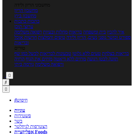
מחשבוני הריון ולידה
מחשבון הריון
מחשבון ביוץ
כתבות
כתבות
ערוצי תוכן
איך להכין
בית ומשפחה
בריאות
מחלות ובעיות
רפואה משלימה
ספורט וכושר גופני
נשים, הריון ולידה
טיפים והמלצות
חדשות אוכל
ובריאות
טורים
בריאות בצלחת
טעים ללא גלוטן
טבעונות לבריאות
לבשל כמו שף
תזונה לבטן רגועה
מרזים ללא דיאטה
מזיזים את הגוף
הרזיה
ורפואה משלימה
גורמה ביתי



חיפוש

עוגיות
פשטידות
בשר
הצטרפות לניוזלטר
אפליקציית Foods