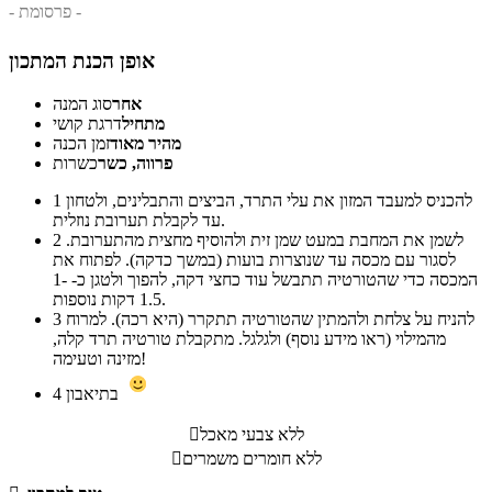
- פרסומת -
אופן הכנת המתכון
אחר
סוג המנה
מתחיל
דרגת קושי
מהיר מאוד
זמן הכנה
פרווה, כשר
כשרות
להכניס למעבד המזון את עלי התרד, הביצים והתבלינים, ולטחון
1
עד לקבלת תערובת נוזלית.
לשמן את המחבת במעט שמן זית ולהוסיף מחצית מהתערובת.
2
לסגור עם מכסה עד שנוצרות בועות (במשך כדקה). לפתוח את
המכסה כדי שהטורטיה תתבשל עוד כחצי דקה, להפוך ולטגן כ- 1-
1.5 דקות נוספות.
להניח על צלחת ולהמתין שהטורטיה תתקרר (היא רכה). למרוח
3
מהמילוי (ראו מידע נוסף) ולגלגל. מתקבלת טורטיה תרד קלה,
מזינה וטעימה!
בתיאבון
4
ללא צבעי מאכל

ללא חומרים משמרים
