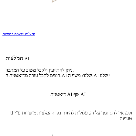
נאצ`וס עדשים כתומות
המלצות
AI
ניתן להתייעץ ולקבל משוב על המתכון.
ה-AI שלנו?
ה-AI שלנו? מ
שף
רוצים לקבל עזרה מ
דיאטנית
שף AI
דיאטנית AI
ולכן אין להסתמך עליהן, עלולות להיות
ההמלצות מיוצרות ע"י

AI
טעויות