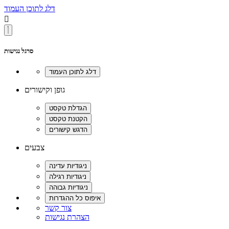
דלג לתוכן העמוד

סרגל נגישות
גופן וקישורים
צבעים
צור קשר
הצהרת נגישות