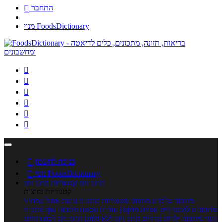
התחבר

מנוי FoodsDictionary






כניסה לחשבון

מנוי FoodsDictionary

מתכונים
קטגוריות מתכונים
קטגוריות נפוצות
מתכוני סלטים
מתכוני פשטידות
מתכוני עוגות
אוכל צמחוני
מתכונים לטבעוניים
אפייה
מוקפץ
עוגיות
פסטה
מתכוני עוף
מתכוני
בשר
מתכוני ילדים
מרקים
מתכונים ללא גלוטן
מתכונים לסוכרתיים