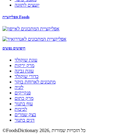
יועצים לתזונה
אפליקציית Foods
חיפושים נפוצים
עוגת שוקולד
מרק ירקות
עוגת גבינה
כדורי שוקולד
מתכונים לארוחת בוקר
לזניה
פנקייקים
מרק כתום
עוף בתנור
לביבות
בצק שמרים
דגים בתנור
©FoodsDictionary 2026, כל הזכויות שמורות