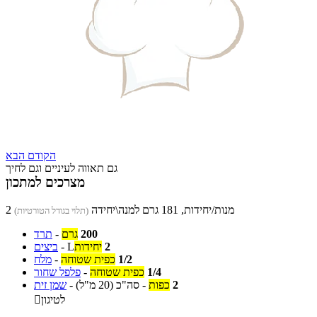
הקודם
הבא
גם תאווה לעיניים וגם לחיך
מצרכים למתכון
2 מנות/יחידות, 181 גרם למנה\יחידה
(תלוי בגודל הטורטיות)
200
גרם
-
תרד
2
יחידות
L
-
ביצים
1/2
כפית שטוחה
-
מלח
1/4
כפית שטוחה
-
פלפל שחור
2
כפות
-
סה"כ
(20 מ"ל)
-
שמן זית
לטיגון
