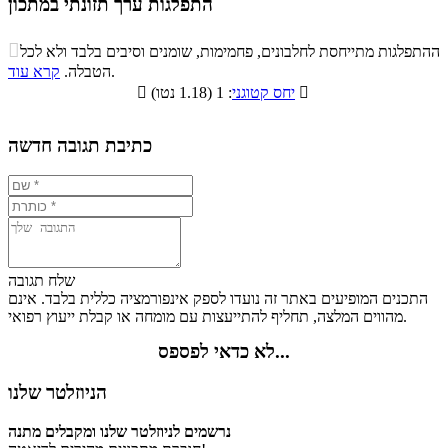
התפלגות ערך תזונתי במתכון
התפלגות ערך תזונתי במתכון

ההתפלגות מתייחסת לחלבונים, פחמימות, שומנים וסיבים בלבד ולא לכל
סיבים
.
הטבלה.
קרא עוד
פחמימות
חלבונים
שומנים
תזונתיים

: 1 (1.18 נטו)
יחס קטוגני

7.2%
46.4%
33.6%
12.8%
כתיבת תגובה חדשה
שלח תגובה
התכנים המופיעים באתר זה נועדו לספק אינפורמציה כללית בלבד. אינם
מהווים המלצה, תחליף להתייעצות עם מומחה או קבלת ייעוץ רפואי.
לא כדאי לפספס...
הניוזלטר שלנו
נרשמים לניוזלטר שלנו ומקבלים מתנה