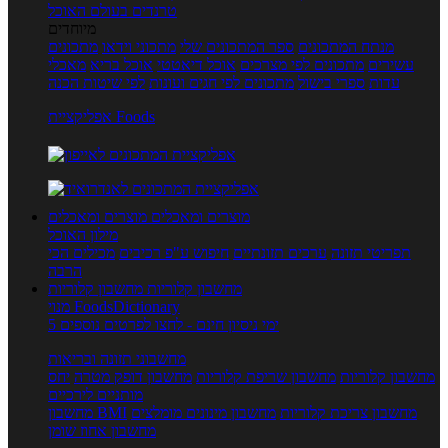
טרנדים בעולם האוכל
מיוחדים
מנתח המתכונים
ספר המתכונים שלי
מתכוני וידאו
מתכונים
עשירים
מתכונים לפי מצרכים
אוכל דיאטטי
אוכל בריא
מאכלי
עדות
ספרי בישול
מתכונים לפי חגים ועונות
לפי שיטות הכנה
אפליקציית Foods
מוצרים ומאכלים
מוצרים ומאכלים
מילון האוכל
תפריטי תזונה
ערכים תזונתיים
חיפוש ע"פ רכיבים
מכילים הכי
הרבה
מחשבון קלוריות
מחשבון קלוריות
מנוי FoodsDictionary
5 ימי ניסיון חינם - לחצו לפרטים נוספים
מחשבוני תזונה ובריאות
מחשבון קלוריות
מחשבון שריפת קלוריות
מחשבון דופק מטרה
יחס
מותניים לירכיים
מחשבון צריכת קלוריות
מחשבון מינונים מומלצים
מחשבון BMI
מחשבון אחוז שומן