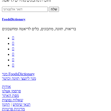
חוברת מתכונים מהירים לדיאטה!
FoodsDictionary
בריאות, תזונה, מתכונים, כלים לדיאטה ומחשבונים






מנוי FoodsDictionary
מנוי ליועצי תזונה וכושר
אודות
פרסמו אצלנו
מפת האתר
שאלות נפוצות
תנאי שימוש
|
תקנון
מדיניות פרטיות