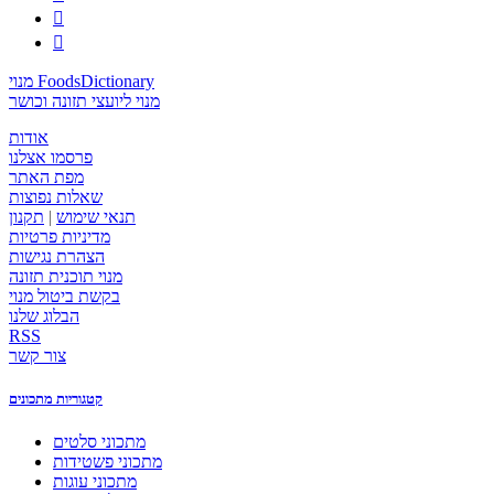


מנוי FoodsDictionary
מנוי ליועצי תזונה וכושר
אודות
פרסמו אצלנו
מפת האתר
שאלות נפוצות
תנאי שימוש
|
תקנון
מדיניות פרטיות
הצהרת נגישות
מנוי תוכנית תזונה
בקשת ביטול מנוי
הבלוג שלנו
RSS
צור קשר
קטגוריות מתכונים
מתכוני סלטים
מתכוני פשטידות
מתכוני עוגות