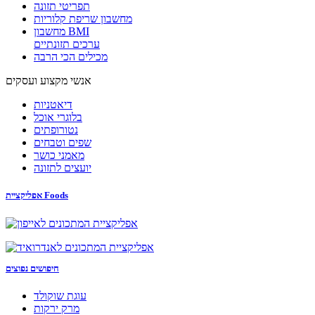
תפריטי תזונה
מחשבון שריפת קלוריות
מחשבון BMI
ערכים תזונתיים
מכילים הכי הרבה
אנשי מקצוע ועסקים
דיאטניות
בלוגרי אוכל
נטורופתים
שפים וטבחים
מאמני כושר
יועצים לתזונה
אפליקציית Foods
חיפושים נפוצים
עוגת שוקולד
מרק ירקות