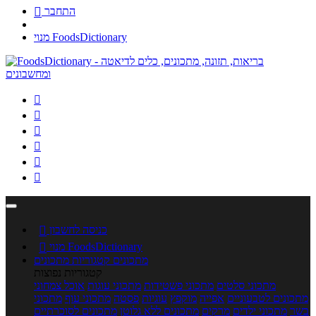
התחבר

מנוי FoodsDictionary






כניסה לחשבון

מנוי FoodsDictionary

מתכונים
קטגוריות מתכונים
קטגוריות נפוצות
מתכוני סלטים
מתכוני פשטידות
מתכוני עוגות
אוכל צמחוני
מתכונים לטבעוניים
אפייה
מוקפץ
עוגיות
פסטה
מתכוני עוף
מתכוני
בשר
מתכוני ילדים
מרקים
מתכונים ללא גלוטן
מתכונים לסוכרתיים