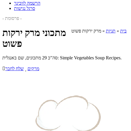
הרשמה לוובינר
סרגל נגישות
- פרסומת -
מתכוני מרק ירקות
בית
»
תגיות
»
מרק ירקות פשוט
פשוט
סה"כ 29 מתכונים, שם באנגלית: Simple Vegetables Soup Recipes.
מרקים

שלח לחבר
