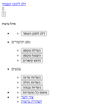
דלג לתוכן העמוד

סרגל נגישות
גופן וקישורים
צבעים
צור קשר
הצהרת נגישות