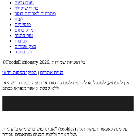
עוגת גבינה
כדורי שוקולד
מתכונים לארוחת בוקר
לזניה
פנקייקים
מרק כתום
עוף בתנור
לביבות
בצק שמרים
דגים בתנור
©FoodsDictionary 2026, כל הזכויות שמורות
בניית אתרים
|
תפיקו הפקות וידאו
אין להעתיק, לשכפל או להדפיס לשם פירסום או הפצה בכל דרך שהיא,
ללא קבלת אישור מפורש בכתב
אנחנו עושים שימוש ב"עוגיות" (cookies) על מנת לאפשר תפקוד תקין
של האתר ולהציג תכנים מותאמים עבורך.