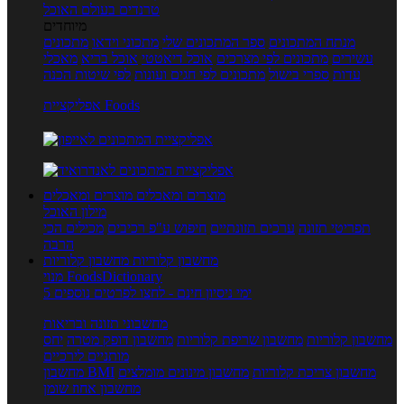
טרנדים בעולם האוכל
מיוחדים
מנתח המתכונים
ספר המתכונים שלי
מתכוני וידאו
מתכונים
עשירים
מתכונים לפי מצרכים
אוכל דיאטטי
אוכל בריא
מאכלי
עדות
ספרי בישול
מתכונים לפי חגים ועונות
לפי שיטות הכנה
אפליקציית Foods
מוצרים ומאכלים
מוצרים ומאכלים
מילון האוכל
תפריטי תזונה
ערכים תזונתיים
חיפוש ע"פ רכיבים
מכילים הכי
הרבה
מחשבון קלוריות
מחשבון קלוריות
מנוי FoodsDictionary
5 ימי ניסיון חינם - לחצו לפרטים נוספים
מחשבוני תזונה ובריאות
מחשבון קלוריות
מחשבון שריפת קלוריות
מחשבון דופק מטרה
יחס
מותניים לירכיים
מחשבון צריכת קלוריות
מחשבון מינונים מומלצים
מחשבון BMI
מחשבון אחוז שומן