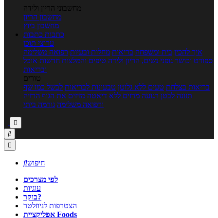
מחשבוני הריון ולידה
מחשבון הריון
מחשבון ביוץ
כתבות
כתבות
ערוצי תוכן
איך להכין
בית ומשפחה
בריאות
מחלות ובעיות
רפואה משלימה
ספורט וכושר גופני
נשים, הריון ולידה
טיפים והמלצות
חדשות אוכל
ובריאות
טורים
בריאות בצלחת
טעים ללא גלוטן
טבעונות לבריאות
לבשל כמו שף
תזונה לבטן רגועה
מרזים ללא דיאטה
מזיזים את הגוף
הרזיה
ורפואה משלימה
גורמה ביתי



חיפוש

לפי מצרכים
עוגיות
בוקר?
הצטרפות לניוזלטר
אפליקציית Foods