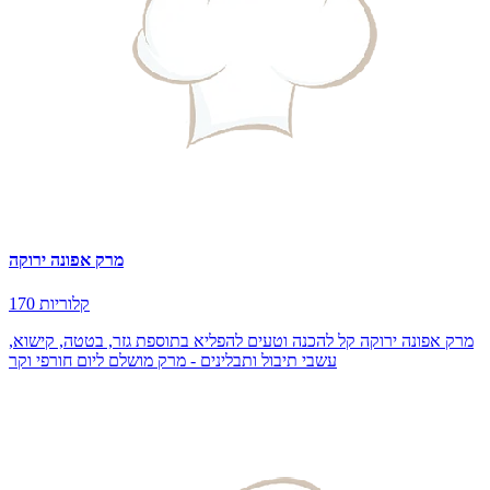
מרק אפונה ירוקה
170 קלוריות
מרק אפונה ירוקה קל להכנה וטעים להפליא בתוספת גזר, בטטה, קישוא,
עשבי תיבול ותבלינים - מרק מושלם ליום חורפי וקר