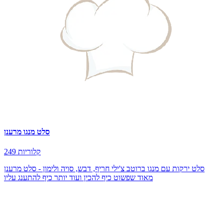
סלט מנגו מרענן
249 קלוריות
סלט ירקות עם מנגו ברוטב צ'ילי חריף, דבש, סויה ולימון - סלט מרענן
מאוד שפשוט כיף להכין ועוד יותר כיף להתענג עליו