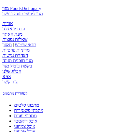
מנוי FoodsDictionary
מנוי ליועצי תזונה וכושר
אודות
פרסמו אצלנו
מפת האתר
שאלות נפוצות
תנאי שימוש
|
תקנון
מדיניות פרטיות
הצהרת נגישות
מנוי תוכנית תזונה
בקשת ביטול מנוי
הבלוג שלנו
RSS
צור קשר
קטגוריות מתכונים
מתכוני סלטים
מתכוני פשטידות
מתכוני עוגות
אוכל דיאטטי
אוכל צמחוני
אוכל טבעוני