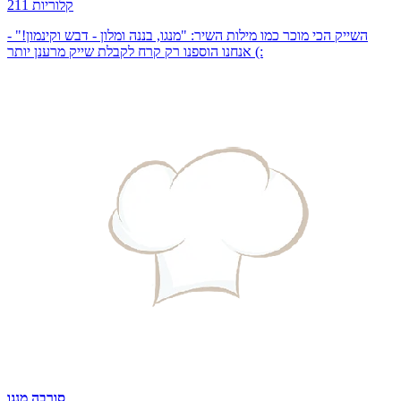
211 קלוריות
השייק הכי מוכר כמו מילות השיר: "מנגו, בננה ומלון - דבש וקינמון!" -
אנחנו הוספנו רק קרח לקבלת שייק מרענן יותר (:
סורבה מנגו