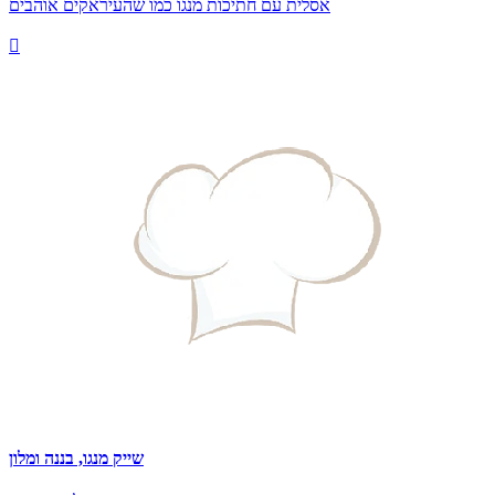
אסלית עם חתיכות מנגו כמו שהעיראקים אוהבים

שייק מנגו, בננה ומלון