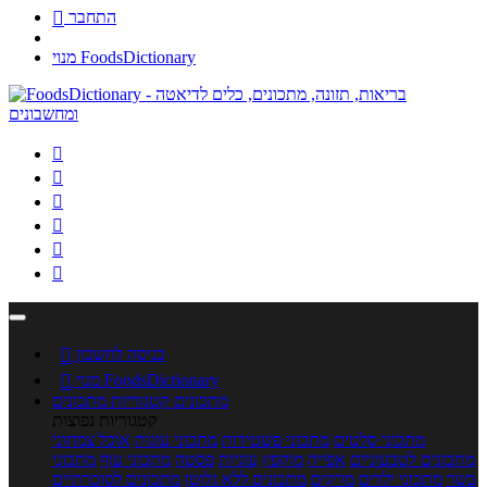
התחבר

מנוי FoodsDictionary






כניסה לחשבון

מנוי FoodsDictionary

מתכונים
קטגוריות מתכונים
קטגוריות נפוצות
מתכוני סלטים
מתכוני פשטידות
מתכוני עוגות
אוכל צמחוני
מתכונים לטבעוניים
אפייה
מוקפץ
עוגיות
פסטה
מתכוני עוף
מתכוני
בשר
מתכוני ילדים
מרקים
מתכונים ללא גלוטן
מתכונים לסוכרתיים