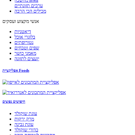
מחשבון BMI
ערכים תזונתיים
מכילים הכי הרבה
אנשי מקצוע ועסקים
דיאטניות
בלוגרי אוכל
נטורופתים
שפים וטבחים
מאמני כושר
יועצים לתזונה
אפליקציית Foods
חיפושים נפוצים
עוגת שוקולד
מרק ירקות
עוגת גבינה
כדורי שוקולד