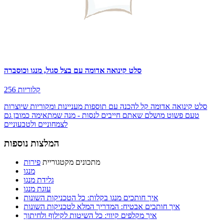
סלט קינואה אדומה עם בצל סגול, מנגו וכוסברה
256 קלוריות
סלט קינואה אדומה קל להכנה עם תוספות מעניינות ומקוריות שיוצרות
טעם פשוט מושלם שאתם חייבים לנסות - מנה שמתאימה כמובן גם
לצמחוניים ולטבעוניים
המלצות נוספות
מתכונים מקטגוריית
פירות
מנגו
גלידת מנגו
עוגת מנגו
איך חותכים מנגו בקלות: כל הטכניקות השונות
איך חותכים אבטיח: המדריך המלא לטכניקות השונות
איך מקלפים קיווי: כל השיטות לקילוף ולחיתוך