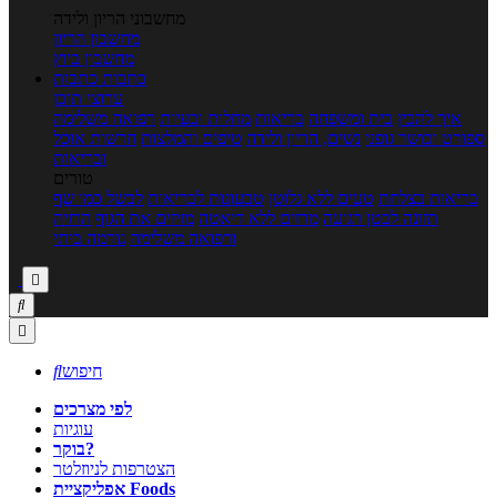
מחשבוני הריון ולידה
מחשבון הריון
מחשבון ביוץ
כתבות
כתבות
ערוצי תוכן
איך להכין
בית ומשפחה
בריאות
מחלות ובעיות
רפואה משלימה
ספורט וכושר גופני
נשים, הריון ולידה
טיפים והמלצות
חדשות אוכל
ובריאות
טורים
בריאות בצלחת
טעים ללא גלוטן
טבעונות לבריאות
לבשל כמו שף
תזונה לבטן רגועה
מרזים ללא דיאטה
מזיזים את הגוף
הרזיה
ורפואה משלימה
גורמה ביתי



חיפוש

לפי מצרכים
עוגיות
בוקר?
הצטרפות לניוזלטר
אפליקציית Foods