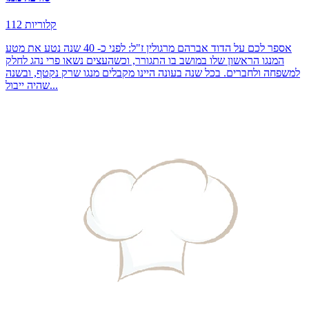
112 קלוריות
אספר לכם על הדוד אברהם מרגולין ז"ל: לפני כ- 40 שנה נטע את מטע
המנגו הראשון שלו במושב בו התגורר, וכשהעצים נשאו פרי נהג לחלק
למשפחה ולחברים. בכל שנה בעונה היינו מקבלים מנגו שרק נקטף, ובשנה
שהיה ייבול...