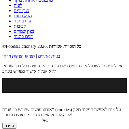
מתכונים לארוחת בוקר
לזניה
פנקייקים
מרק כתום
עוף בתנור
לביבות
בצק שמרים
דגים בתנור
©FoodsDictionary 2026, כל הזכויות שמורות
בניית אתרים
|
תפיקו הפקות וידאו
אין להעתיק, לשכפל או להדפיס לשם פירסום או הפצה בכל דרך שהיא,
ללא קבלת אישור מפורש בכתב
אנחנו עושים שימוש ב"עוגיות" (cookies) על מנת לאפשר תפקוד תקין
של האתר ולהציג תכנים מותאמים עבורך.
.
אל
מדיניות הגנת הפרטיות
סגירה