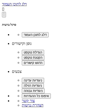
דלג לתוכן העמוד

סרגל נגישות
גופן וקישורים
צבעים
צור קשר
הצהרת נגישות