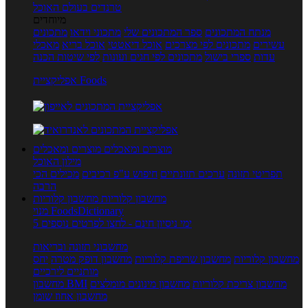
טרנדים בעולם האוכל
מיוחדים
מנתח המתכונים
ספר המתכונים שלי
מתכוני וידאו
מתכונים
עשירים
מתכונים לפי מצרכים
אוכל דיאטטי
אוכל בריא
מאכלי
עדות
ספרי בישול
מתכונים לפי חגים ועונות
לפי שיטות הכנה
אפליקציית Foods
מוצרים ומאכלים
מוצרים ומאכלים
מילון האוכל
תפריטי תזונה
ערכים תזונתיים
חיפוש ע"פ רכיבים
מכילים הכי
הרבה
מחשבון קלוריות
מחשבון קלוריות
מנוי FoodsDictionary
5 ימי ניסיון חינם - לחצו לפרטים נוספים
מחשבוני תזונה ובריאות
מחשבון קלוריות
מחשבון שריפת קלוריות
מחשבון דופק מטרה
יחס
מותניים לירכיים
מחשבון צריכת קלוריות
מחשבון מינונים מומלצים
מחשבון BMI
מחשבון אחוז שומן