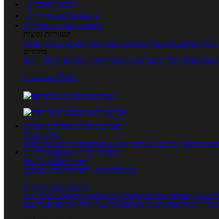
כניסה לחשבון

מנוי FoodsDictionary

מתכונים
קטגוריות מתכונים
קטגוריות נפוצות
קים
מתכונים ללא גלוטן
מתכונים לסוכרתיים
טרנדים בעולם האוכל
מיוחדים
מאכלי עדות
ספרי בישול
מתכונים לפי חגים ועונות
לפי שיטות הכנה
אפליקציית Foods
מוצרים ומאכלים
מוצרים ומאכלים
מילון האוכל
פריטי תזונה
ערכים תזונתיים
חיפוש ע"פ רכיבים
מכילים הכי הרבה
מחשבון קלוריות
מחשבון קלוריות
מנוי FoodsDictionary
5 ימי ניסיון חינם - לחצו לפרטים נוספים
מחשבוני תזונה ובריאות
ת
מחשבון שריפת קלוריות
מחשבון דופק מטרה
יחס מותניים לירכיים
 קלוריות
מחשבון מינונים מומלצים
מחשבון אחוז שומן
מחשבון BMI