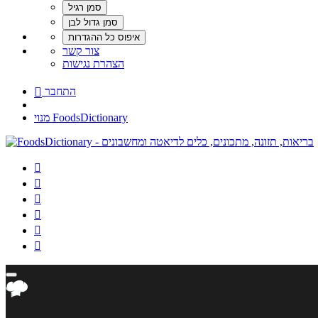
צור קשר
הצהרת נגישות
התחבר

מנוי FoodsDictionary





