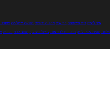
איך להכין
בית ומשפחה
בריאות
מחלות ובעיות
רפואה משלימה
ספורט ו
צלחת
טעים ללא גלוטן
טבעונות לבריאות
לבשל כמו שף
תזונה לבטן רגועה
מר