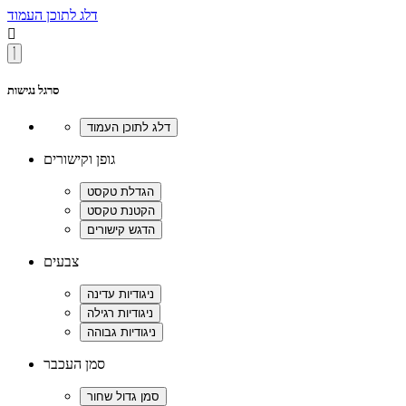
דלג לתוכן העמוד

סרגל נגישות
גופן וקישורים
צבעים
סמן העכבר