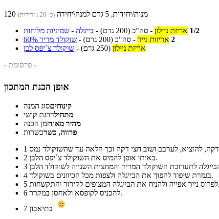
120 מנות/יחידות, 5 גרם למנה\יחידה
(כ- 120 יחידות)
1/2
אריזת ניילון
-
סה"כ
(200 גרם)
-
בייגלה - שמיניות מלוחות
2
אריזות נייר
-
סה"כ
(200 גרם)
-
שוקולד מריר 60%
אריזת ניילון
(250 גרם)
-
שוקולד צ`יפס לבן
- פרסומת -
אופן הכנת המתכון
קינוחים
סוג המנה
מתחיל
דרגת קושי
מהיר מאוד
זמן הכנה
פרווה, כשר
כשרות
1
באותו אופן להמיס את השוקולד צ`יפס הלבן.
2
3
בעזרת שיפוד להפוך את הבייגלה ולצפות מכל הכיוונים בשוקולד.
4
יגלה המצופים לקירור והתקשחות.
5
להכניס לקופסא ולאחסן במקרר.
6
בתיאבון
7