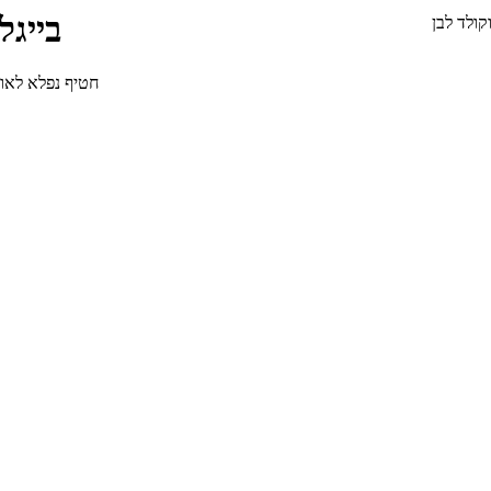
בייגל
קולד לבן
חטיף נפלא לאוהבי הבייגלה ו