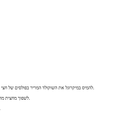
להמיס במיקרוגל את השוקולד המריר בפולסים של חצי דקה, להוציא, לערבב ושוב חצי דקה וכך הלאה עד שהשוקולד נמס.
לשפוך מחצית מהבייגלה לתערובת השוקולד המריר והמחצית השנייה לשוקולד הלבן.
לפרוס נייר אפייה ולהניח את הבי