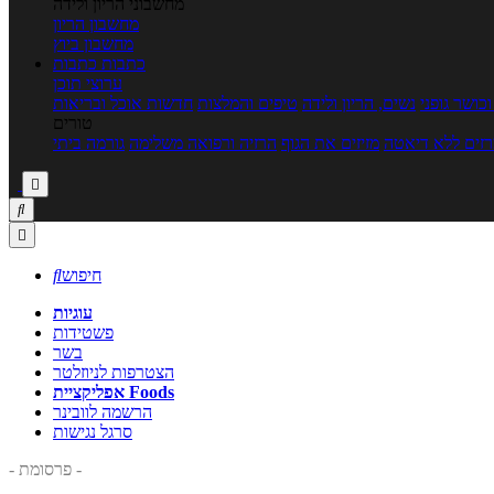
מחשבוני הריון ולידה
מחשבון הריון
מחשבון ביוץ
כתבות
כתבות
ערוצי תוכן
כושר גופני
נשים, הריון ולידה
טיפים והמלצות
חדשות אוכל ובריאות
טורים
זים ללא דיאטה
מזיזים את הגוף
הרזיה ורפואה משלימה
גורמה ביתי



חיפוש

עוגיות
פשטידות
בשר
הצטרפות לניוזלטר
אפליקציית Foods
הרשמה לוובינר
סרגל נגישות
- פרסומת -