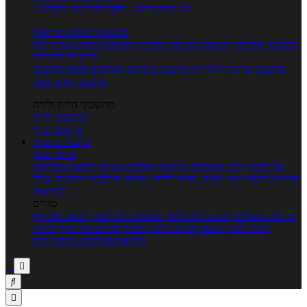
5 ימי ניסיון חינם - לחצו לפרטים נוספים
מחשבוני תזונה ובריאות
מחשבון קלוריות
מחשבון שריפת קלוריות
מחשבון דופק מטרה
יחס
מותניים לירכיים
מחשבון צריכת קלוריות
מחשבון מינונים מומלצים
מחשבון BMI
מחשבון אחוז שומן
מחשבוני הריון ולידה
מחשבון הריון
מחשבון ביוץ
כתבות
כתבות
ערוצי תוכן
איך להכין
בית ומשפחה
בריאות
מחלות ובעיות
רפואה משלימה
ספורט וכושר גופני
נשים, הריון ולידה
טיפים והמלצות
חדשות אוכל
ובריאות
טורים
בריאות בצלחת
טעים ללא גלוטן
טבעונות לבריאות
לבשל כמו שף
תזונה לבטן רגועה
מרזים ללא דיאטה
מזיזים את הגוף
הרזיה
ורפואה משלימה
גורמה ביתי


