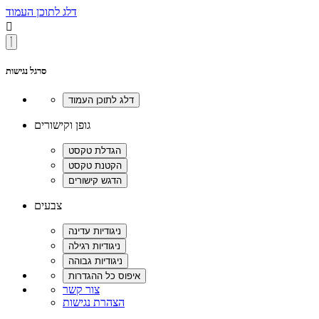
דלג לתוכן העמוד

סרגל נגישות
גופן וקישורים
צבעים
צור קשר
הצהרת נגישות