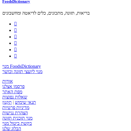
FoodsDictionary
בריאות, תזונה, מתכונים, כלים לדיאטה ומחשבונים






מנוי FoodsDictionary
מנוי ליועצי תזונה וכושר
אודות
פרסמו אצלנו
מפת האתר
שאלות נפוצות
תנאי שימוש
|
תקנון
מדיניות פרטיות
הצהרת נגישות
מנוי תוכנית תזונה
בקשת ביטול מנוי
הבלוג שלנו