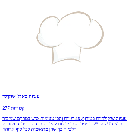
עוגיות פאדג' שוקולד
277 קלוריות
עוגיות שוקולדיות בטירוף, פאדג'יות והכי טעימות שיש במרקם שמזכיר
בראוניז שזה פשוט ממכר - הן יכולות להיות גם בגרסת פרווה ולא רק
חלביות כך שהן מתאימות לכל סוף ארוחה