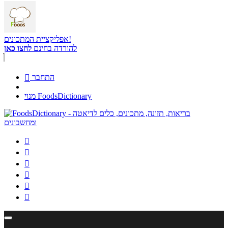
אפליקציית המתכונים!
להורדה בחינם
לחצו כאן
התחבר

מנוי FoodsDictionary





