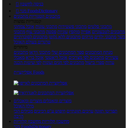
כניסה לחשבון

מנוי FoodsDictionary

מתכונים
קטגוריות מתכונים
קטגוריות נפוצות
מתכוני סלטים
מתכוני פשטידות
מתכוני עוגות
אוכל צמחוני
מתכונים לטבעוניים
אפייה
מוקפץ
עוגיות
פסטה
מתכוני עוף
מתכוני
בשר
מתכוני ילדים
מרקים
מתכונים ללא גלוטן
מתכונים לסוכרתיים
טרנדים בעולם האוכל
מיוחדים
מנתח המתכונים
ספר המתכונים שלי
מתכוני וידאו
מתכונים
עשירים
מתכונים לפי מצרכים
אוכל דיאטטי
אוכל בריא
מאכלי
עדות
ספרי בישול
מתכונים לפי חגים ועונות
לפי שיטות הכנה
אפליקציית Foods
מוצרים ומאכלים
מוצרים ומאכלים
מילון האוכל
תפריטי תזונה
ערכים תזונתיים
חיפוש ע"פ רכיבים
מכילים הכי
הרבה
מחשבון קלוריות
מחשבון קלוריות
מנוי FoodsDictionary