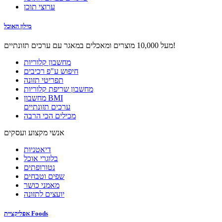
ערוצי תוכן
מילון האוכל
מעל 10,000 מוצרים ומאכלים במאגר עם ערכים תזונתיים!
מחשבון קלוריות
חיפוש ע"פ רכיבים
תפריטי תזונה
מחשבון שריפת קלוריות
מחשבון BMI
ערכים תזונתיים
מכילים הכי הרבה
אנשי מקצוע ועסקים
דיאטניות
בלוגרי אוכל
נטורופתים
שפים וטבחים
מאמני כושר
יועצים לתזונה
אפליקציית Foods