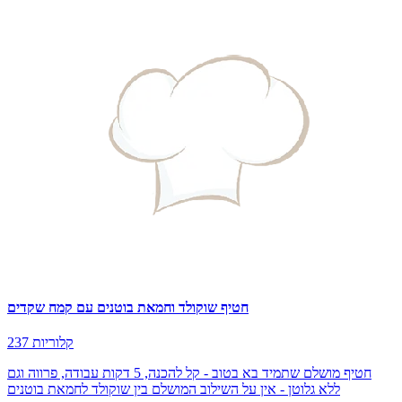
חטיף שוקולד וחמאת בוטנים עם קמח שקדים
237 קלוריות
חטיף מושלם שתמיד בא בטוב - קל להכנה, 5 דקות עבודה, פרווה וגם
ללא גלוטן - אין על השילוב המושלם בין שוקולד לחמאת בוטנים