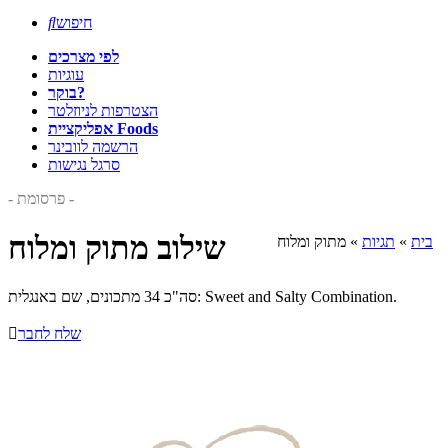
חיפוש

לפי מצרכים
עוגיות
בוקר?
הצטרפות לניוזלטר
אפליקציית Foods
הרשמה לוובינר
סרגל נגישות
- פרסומת -
שילוב מתוק ומלוח
בית
»
תגיות
»
מתוק ומלוח
סה"כ 34 מתכונים, שם באנגלית: Sweet and Salty Combination.
שלח לחבר
