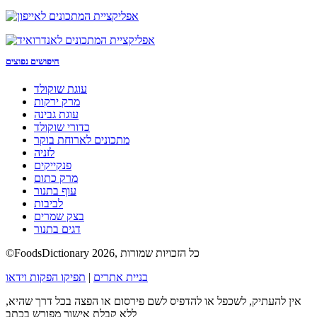
חיפושים נפוצים
עוגת שוקולד
מרק ירקות
עוגת גבינה
כדורי שוקולד
מתכונים לארוחת בוקר
לזניה
פנקייקים
מרק כתום
עוף בתנור
לביבות
בצק שמרים
דגים בתנור
©FoodsDictionary 2026, כל הזכויות שמורות
בניית אתרים
|
תפיקו הפקות וידאו
אין להעתיק, לשכפל או להדפיס לשם פירסום או הפצה בכל דרך שהיא,
ללא קבלת אישור מפורש בכתב