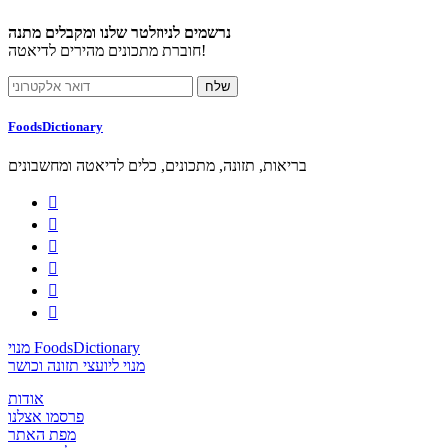
נרשמים לניוזלטר שלנו ומקבלים מתנה
חוברת מתכונים מהירים לדיאטה!
FoodsDictionary
בריאות, תזונה, מתכונים, כלים לדיאטה ומחשבונים






מנוי FoodsDictionary
מנוי ליועצי תזונה וכושר
אודות
פרסמו אצלנו
מפת האתר