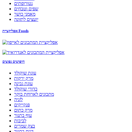
נטורופתים
שפים וטבחים
מאמני כושר
יועצים לתזונה
אפליקציית Foods
חיפושים נפוצים
עוגת שוקולד
מרק ירקות
עוגת גבינה
כדורי שוקולד
מתכונים לארוחת בוקר
לזניה
פנקייקים
מרק כתום
עוף בתנור
לביבות
בצק שמרים
דגים בתנור