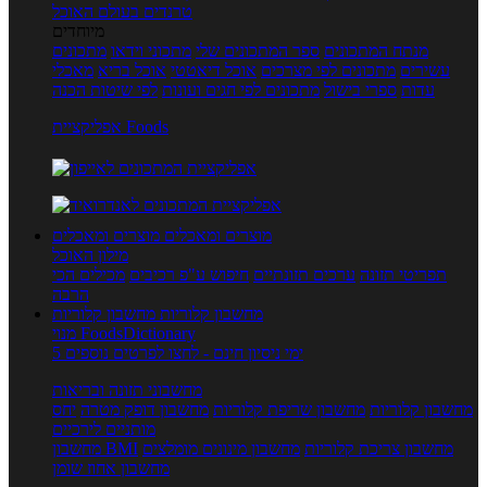
טרנדים בעולם האוכל
מיוחדים
מנתח המתכונים
ספר המתכונים שלי
מתכוני וידאו
מתכונים
עשירים
מתכונים לפי מצרכים
אוכל דיאטטי
אוכל בריא
מאכלי
עדות
ספרי בישול
מתכונים לפי חגים ועונות
לפי שיטות הכנה
אפליקציית Foods
מוצרים ומאכלים
מוצרים ומאכלים
מילון האוכל
תפריטי תזונה
ערכים תזונתיים
חיפוש ע"פ רכיבים
מכילים הכי
הרבה
מחשבון קלוריות
מחשבון קלוריות
מנוי FoodsDictionary
5 ימי ניסיון חינם - לחצו לפרטים נוספים
מחשבוני תזונה ובריאות
מחשבון קלוריות
מחשבון שריפת קלוריות
מחשבון דופק מטרה
יחס
מותניים לירכיים
מחשבון צריכת קלוריות
מחשבון מינונים מומלצים
מחשבון BMI
מחשבון אחוז שומן