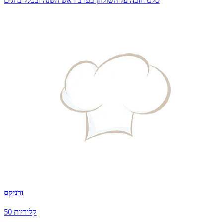
סלט חובה על השולחן בערב ראש השנה ובכלל בחגים
ורניקס
50 קלוריות