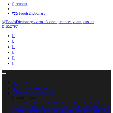
התחבר

מנוי FoodsDictionary






כניסה לחשבון

מנוי FoodsDictionary

מתכונים
קטגוריות מתכונים
קטגוריות נפוצות
מתכוני סלטים
מתכוני פשטידות
מתכוני עוגות
אוכל צמחוני
מתכונים לטבעוניים
אפייה
מוקפץ
עוגיות
פסטה
מתכוני עוף
מתכוני
בשר
מתכוני ילדים
מרקים
מתכונים ללא גלוטן
מתכונים לסוכרתיים