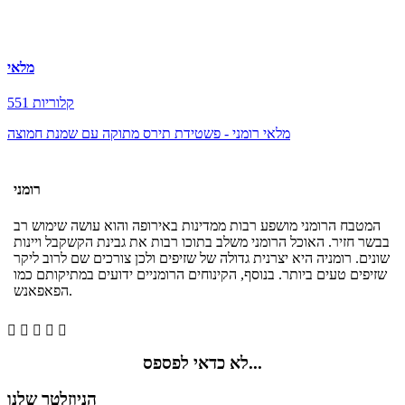
מלאי
551 קלוריות
מלאי רומני - פשטידת תירס מתוקה עם שמנת חמוצה
רומני
המטבח הרומני מושפע רבות ממדינות באירופה והוא עושה שימוש רב
בבשר חזיר. האוכל הרומני משלב בתוכו רבות את גבינת הקשקבל ויינות
שונים. רומניה היא יצרנית גדולה של שזיפים ולכן צורכים שם לרוב ליקר
שזיפים טעים ביותר. בנוסף, הקינוחים הרומניים ידועים במתיקותם כמו
הפאפאנש.





לא כדאי לפספס...
הניוזלטר שלנו