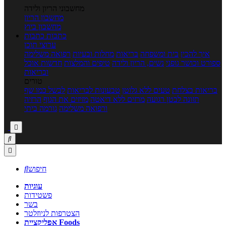
מחשבוני הריון ולידה
מחשבון הריון
מחשבון ביוץ
כתבות
כתבות
ערוצי תוכן
איך להכין
בית ומשפחה
בריאות
מחלות ובעיות
רפואה משלימה
ספורט וכושר גופני
נשים, הריון ולידה
טיפים והמלצות
חדשות אוכל
ובריאות
טורים
בריאות בצלחת
טעים ללא גלוטן
טבעונות לבריאות
לבשל כמו שף
תזונה לבטן רגועה
מרזים ללא דיאטה
מזיזים את הגוף
הרזיה
ורפואה משלימה
גורמה ביתי



חיפוש

עוגיות
פשטידות
בשר
הצטרפות לניוזלטר
אפליקציית Foods