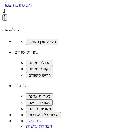
דלג לתוכן העמוד

סרגל נגישות
גופן וקישורים
צבעים
צור קשר
הצהרת נגישות