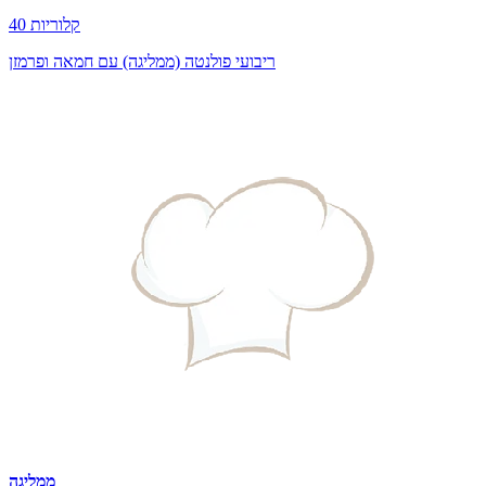
40 קלוריות
ריבועי פולנטה (ממליגה) עם חמאה ופרמזן
ממליגה