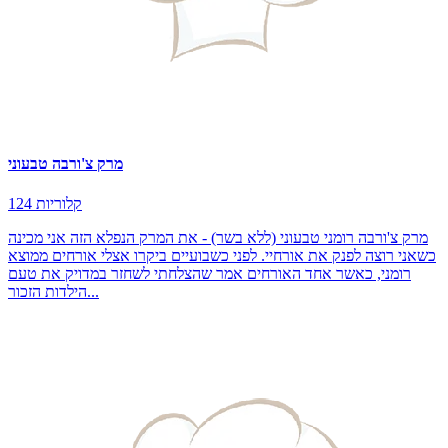
מרק צ'ורבה טבעוני
124 קלוריות
מרק צ'ורבה רומני טבעוני (ללא בשר) - את המרק הנפלא הזה אני מכינה
כשאני רוצה לפנק את אורחיי. לפני כשבועיים ביקרו אצלי אורחים ממוצא
רומני, כאשר אחד האורחים אמר שהצלחתי לשחזר במדויק את טעם
הילדות הזכור...