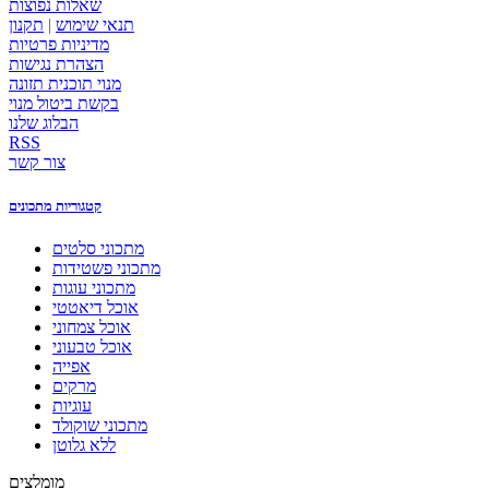
שאלות נפוצות
תנאי שימוש
|
תקנון
מדיניות פרטיות
הצהרת נגישות
מנוי תוכנית תזונה
בקשת ביטול מנוי
הבלוג שלנו
RSS
צור קשר
קטגוריות מתכונים
מתכוני סלטים
מתכוני פשטידות
מתכוני עוגות
אוכל דיאטטי
אוכל צמחוני
אוכל טבעוני
אפייה
מרקים
עוגיות
מתכוני שוקולד
ללא גלוטן
מומלצים