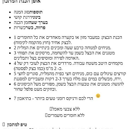
אופן הכנת המתכון
תוספות
סוג המנה
בינוני
דרגת קושי
בערך שעה
זמן הכנה
פרווה, כשר
כשרות
הכנת הבצק: במעבד מזון או בקערה מאחדים את כל החומרים
1
לבצק אחיד (חוץ מהקמח לקימוח).
מניחים למנוחה כרבע שעה ומכינים בינתיים את המלית.
2
מטגנים את הבצל בשמן עד להשחמה, מרסקים את תפוחי
3
האדמה לפירה ומוסיפים בצל ותבלינים.
מקמחים היטב משטח עבודה. מרדדים את הבצק לעובי דק של
4
כ- 2 מ"מ (כמו בצק לפסטה).
קורצים עיגולים עם כוס, מניחים חצי כפית מהמלית, סוגרים לחצי
5
ירח, מבשלים במים עם מלח בערך 2-3 דקות ומעבירים למסננת.
להגשה: מטגנים את טבעות הבצל בשמן, מפזרים מעל הכיסונים
6
ובוזקים מעט פלפל שחור.
הרי לכם ורניקס רומני טעים ביותר - בתיאבון
7
ללא צבעי מאכל

ללא חומרים משמרים

טיפ למתכון
