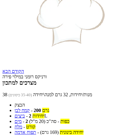
הקודם
הבא
ורניקס רומני במילוי פירה
מצרכים למתכון
38 מנות/יחידות, 32 גרם למנה\יחידה
(35-40 כיסונים)
הבצק
גרם
200
-
קמח לבן
L
יחידות
2
-
ביצים
כפות
-
סה"כ
(20 מ"ל)
2
-
מים
קורט
-
מלח
יחידה בינונית
(169 גרם)
-
תפוח אדמה