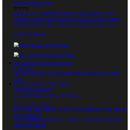
טרנדים בעולם האוכל
מיוחדים
מנתח המתכונים
ספר המתכונים שלי
מתכוני וידאו
מתכונים
עשירים
מתכונים לפי מצרכים
אוכל דיאטטי
אוכל בריא
מאכלי
עדות
ספרי בישול
מתכונים לפי חגים ועונות
לפי שיטות הכנה
אפליקציית Foods
מוצרים ומאכלים
מוצרים ומאכלים
מילון האוכל
תפריטי תזונה
ערכים תזונתיים
חיפוש ע"פ רכיבים
מכילים הכי
הרבה
מחשבון קלוריות
מחשבון קלוריות
מנוי FoodsDictionary
5 ימי ניסיון חינם - לחצו לפרטים נוספים
מחשבוני תזונה ובריאות
מחשבון קלוריות
מחשבון שריפת קלוריות
מחשבון דופק מטרה
יחס
מותניים לירכיים
מחשבון צריכת קלוריות
מחשבון מינונים מומלצים
מחשבון BMI
מחשבון אחוז שומן