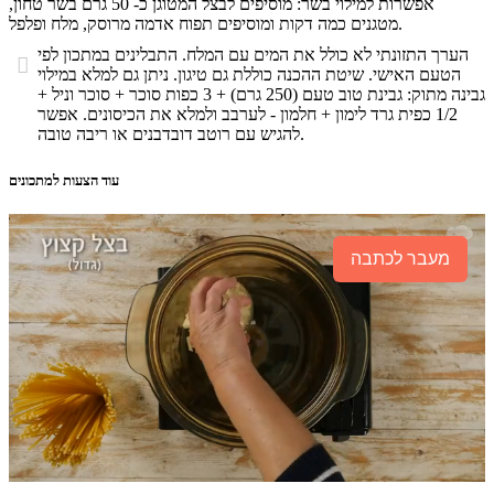
אפשרות למילוי בשר: מוסיפים לבצל המטוגן כ- 50 גרם בשר טחון,
מטגנים כמה דקות ומוסיפים תפוח אדמה מרוסק, מלח ופלפל.
הערך התזונתי לא כולל את המים עם המלח. התבלינים במתכון לפי

הטעם האישי. שיטת ההכנה כוללת גם טיגון. ניתן גם למלא במילוי
גבינה מתוק: גבינת טוב טעם (250 גרם) + 3 כפות סוכר + סוכר וניל +
1/2 כפית גרד לימון + חלמון - לערבב ולמלא את הכיסונים. אפשר
להגיש עם רוטב דובדבנים או ריבה טובה.
עוד הצעות למתכונים
מעבר לכתבה