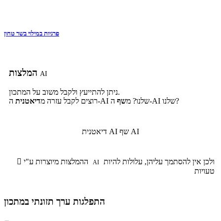
פרגיות במילוי בשר טחון
המלצות
AI
ניתן להתייעץ ולקבל משוב על המתכון.
ה-AI שלנו?
ה-AI שלנו? מ
שף
רוצים לקבל עזרה מ
דיאטנית
שף AI
דיאטנית AI
ולכן אין להסתמך עליהן, עלולות להיות
ההמלצות מיוצרות ע"י

AI
טעויות
התפלגות ערך תזונתי במתכון
התפלגות ערך תזונתי במתכון