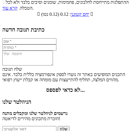

ההתפלגות מתייחסת לחלבונים, פחמימות, שומנים וסיבים בלבד ולא לכל
סיבים
.
הטבלה.
קרא עוד
פחמימות
חלבונים
שומנים
תזונתיים

: 0.12 (0.12 נטו)
יחס קטוגני

2.9%
10.1%
13.6%
73.4%
כתיבת תגובה חדשה
שלח תגובה
התכנים המופיעים באתר זה נועדו לספק אינפורמציה כללית בלבד. אינם
מהווים המלצה, תחליף להתייעצות עם מומחה או קבלת ייעוץ רפואי.
לא כדאי לפספס...
הניוזלטר שלנו
נרשמים לניוזלטר שלנו ומקבלים מתנה
חוברת מתכונים מהירים לדיאטה!