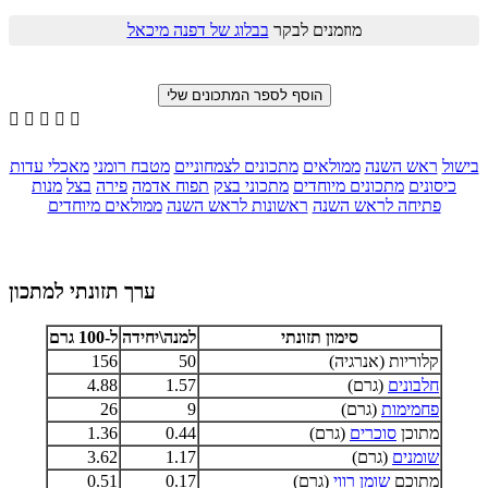
מוזמנים לבקר
בבלוג של דפנה מיכאל





בישול
ראש השנה
ממולאים
מתכונים לצמחוניים
מטבח רומני
מאכלי עדות
כיסונים
מתכונים מיוחדים
מתכוני בצק
תפוח אדמה
פירה
בצל
מנות
פתיחה לראש השנה
ראשונות לראש השנה
ממולאים מיוחדים
ערך תזונתי למתכון
סימון תזונתי
למנה\יחידה
ל-100 גרם
קלוריות (אנרגיה)
50
156
חלבונים
(גרם)
1.57
4.88
פחמימות
(גרם)
9
26
מתוכן
סוכרים
(גרם)
0.44
1.36
שומנים
(גרם)
1.17
3.62
מתוכם
שומן רווי
(גרם)
0.17
0.51