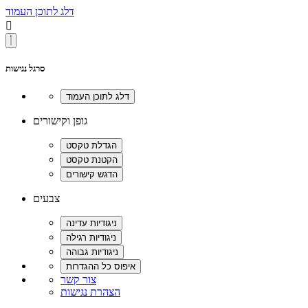
דלג לתוכן העמוד

סרגל נגישות
גופן וקישורים
צבעים
צור קשר
הצהרת נגישות