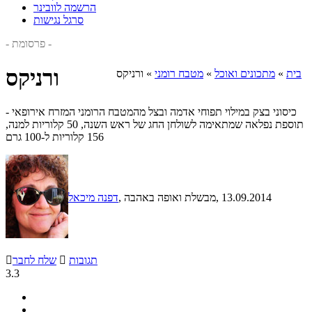
הרשמה לוובינר
סרגל נגישות
- פרסומת -
ורניקס
בית
»
מתכונים ואוכל
»
מטבח רומני
»
ורניקס
כיסוני בצק במילוי תפוחי אדמה ובצל מהמטבח הרומני המזרח אירופאי -
תוספת נפלאה שמתאימה לשולחן החג של ראש השנה, 50 קלוריות למנה,
156 קלוריות ל-100 גרם
, 13.09.2014
, מבשלת ואופה באהבה
דפנה מיכאל
תגובות

שלח לחבר

3.3