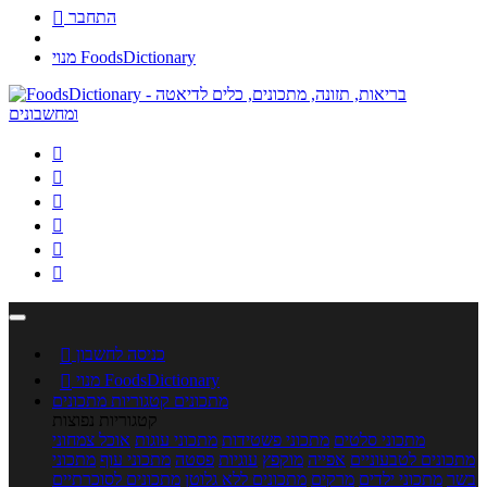
התחבר

מנוי FoodsDictionary






כניסה לחשבון

מנוי FoodsDictionary

מתכונים
קטגוריות מתכונים
קטגוריות נפוצות
מתכוני סלטים
מתכוני פשטידות
מתכוני עוגות
אוכל צמחוני
מתכונים לטבעוניים
אפייה
מוקפץ
עוגיות
פסטה
מתכוני עוף
מתכוני
בשר
מתכוני ילדים
מרקים
מתכונים ללא גלוטן
מתכונים לסוכרתיים