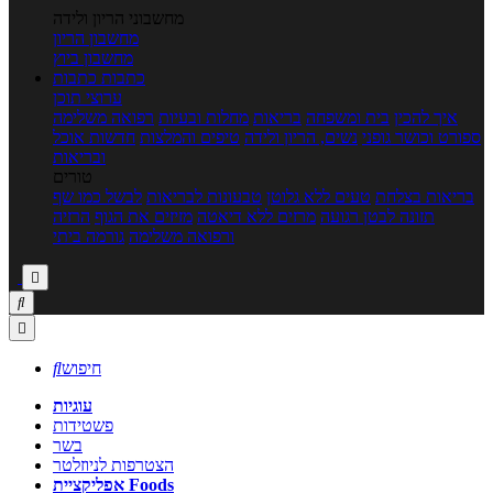
מחשבוני הריון ולידה
מחשבון הריון
מחשבון ביוץ
כתבות
כתבות
ערוצי תוכן
איך להכין
בית ומשפחה
בריאות
מחלות ובעיות
רפואה משלימה
ספורט וכושר גופני
נשים, הריון ולידה
טיפים והמלצות
חדשות אוכל
ובריאות
טורים
בריאות בצלחת
טעים ללא גלוטן
טבעונות לבריאות
לבשל כמו שף
תזונה לבטן רגועה
מרזים ללא דיאטה
מזיזים את הגוף
הרזיה
ורפואה משלימה
גורמה ביתי



חיפוש

עוגיות
פשטידות
בשר
הצטרפות לניוזלטר
אפליקציית Foods