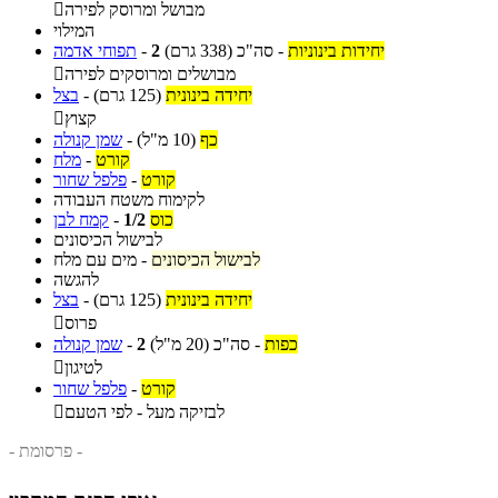
מבושל ומרוסק לפירה

המילוי
יחידות בינוניות
-
סה"כ
(338 גרם)
2
-
תפוחי אדמה
מבושלים ומרוסקים לפירה

יחידה בינונית
(125 גרם)
-
בצל
קצוץ

כף
(10 מ"ל)
-
שמן קנולה
קורט
-
מלח
קורט
-
פלפל שחור
לקימוח משטח העבודה
כוס
1/2
-
קמח לבן
לבישול הכיסונים
לבישול הכיסונים
-
מים עם מלח
להגשה
יחידה בינונית
(125 גרם)
-
בצל
פרוס

כפות
-
סה"כ
(20 מ"ל)
2
-
שמן קנולה
לטיגון

קורט
-
פלפל שחור
לבזיקה מעל - לפי הטעם

- פרסומת -