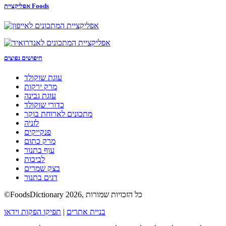
אפליקציית Foods
חיפושים נפוצים
עוגת שוקולד
מרק ירקות
עוגת גבינה
כדורי שוקולד
מתכונים לארוחת בוקר
לזניה
פנקייקים
מרק כתום
עוף בתנור
לביבות
בצק שמרים
דגים בתנור
©FoodsDictionary 2026, כל הזכויות שמורות
בניית אתרים
|
תפיקו הפקות וידאו