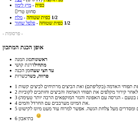
כפית
-
מיץ לימון
סחוט טרי

1/2
כפית שטוחה
-
מלח
1/2
כפית שטוחה
-
פלפל שחור
- פרסומת -
אופן הכנת המתכון
ראשונות
סוג המנה
מתחיל
דרגת קושי
עד חצי שעה
זמן הכנה
פרווה, כשר
כשרות
1
2
3
את המיונז מערבבים עם החרדל והמים.
4
5
בתיאבון
6