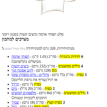
סלט תפוחי אדמה וביצים קשות בסגנון רומני
מצרכים למתכון
5 מנות/יחידות, 320 גרם למנה\יחידה
(תלוי בגודל המנה)
6
יחידות בינוניות
-
סה"כ
(1.01 ק"ג)
-
תפוחי אדמה
מבושלים בקליפתם

4
גדלים ממוצעים
-
סה"כ
(232 גרם)
-
ביצים קשות
כוס
(128 גרם)
-
לקט אפונה וגזר
5
כפות
-
סה"כ
(75 גרם)
-
מיולייט - מיונז מופחת שומן
או רגיל (עדיף את גרסת הלייט)

כפית
(7 גרם)
-
חרדל
2
כפות
-
סה"כ
(20 מ"ל)
-
מים
3
גדלים ממוצעים
-
סה"כ
(84 גרם)
-
מלפפונים חמוצים
חתוכים לקוביות קטנות

2
כפות-קצוץ
-
סה"כ
(18 גרם)
-
שמיר
כפית-קצוץ
(11 גרם)
-
בצל