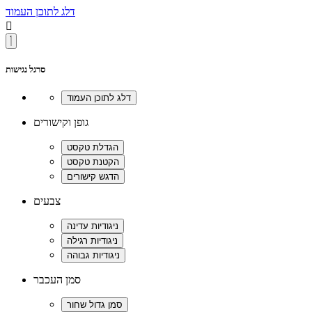
דלג לתוכן העמוד

סרגל נגישות
גופן וקישורים
צבעים
סמן העכבר