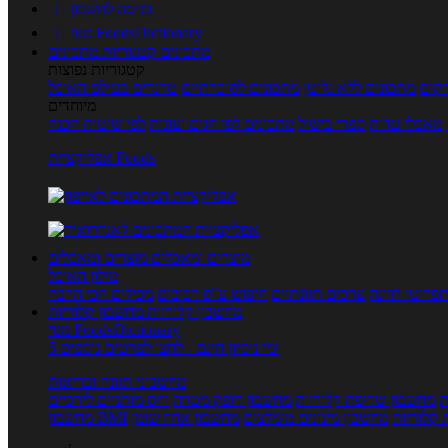
כניסה לחשבון

מנוי FoodsDictionary

מתכונים
קטגוריות מתכונים
קטגוריות נפוצות
קים
מתכונים ללא גלוטן
מתכונים לסוכרתיים
טרנדים בעולם האוכל
מיוחדים
מאכלי עדות
ספרי בישול
מתכונים לפי חגים ועונות
לפי שיטות הכנה
אפליקציית Foods
מוצרים ומאכלים
מוצרים ומאכלים
מילון האוכל
פריטי תזונה
ערכים תזונתיים
חיפוש ע"פ רכיבים
מכילים הכי הרבה
מחשבון קלוריות
מחשבון קלוריות
מנוי FoodsDictionary
5 ימי ניסיון חינם - לחצו לפרטים נוספים
מחשבוני תזונה ובריאות
ת
מחשבון שריפת קלוריות
מחשבון דופק מטרה
יחס מותניים לירכיים
 קלוריות
מחשבון מינונים מומלצים
מחשבון אחוז שומן
מחשבון BMI