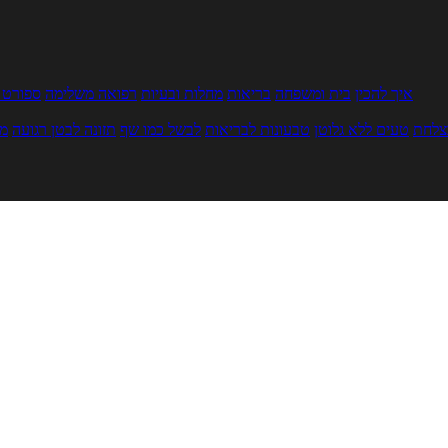
איך להכין
בית ומשפחה
בריאות
מחלות ובעיות
רפואה משלימה
ספורט ו
צלחת
טעים ללא גלוטן
טבעונות לבריאות
לבשל כמו שף
תזונה לבטן רגועה
מר