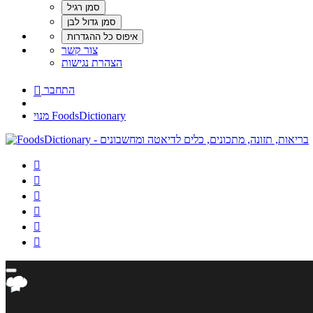
צור קשר
הצהרת נגישות
התחבר

מנוי FoodsDictionary





