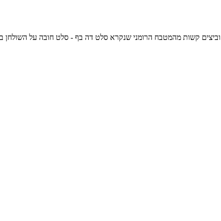
קשות מהמטבח הרומני שנקרא סלט דה בף - סלט חובה על השולחן בערב ראש השנה ובכלל בחגים, 323 