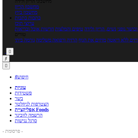
מחשבוני הריון ולידה
מחשבון הריון
מחשבון ביוץ
כתבות
כתבות
ערוצי תוכן
כושר גופני
נשים, הריון ולידה
טיפים והמלצות
חדשות אוכל ובריאות
טורים
זים ללא דיאטה
מזיזים את הגוף
הרזיה ורפואה משלימה
גורמה ביתי



חיפוש

עוגיות
פשטידות
בשר
הצטרפות לניוזלטר
אפליקציית Foods
הרשמה לוובינר
סרגל נגישות
- פרסומת -