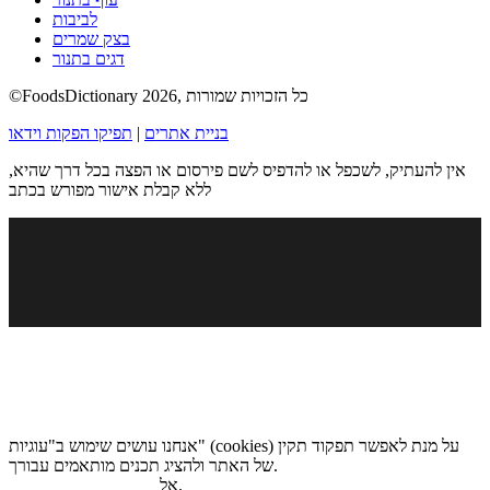
לביבות
בצק שמרים
דגים בתנור
©FoodsDictionary 2026, כל הזכויות שמורות
בניית אתרים
|
תפיקו הפקות וידאו
אין להעתיק, לשכפל או להדפיס לשם פירסום או הפצה בכל דרך שהיא,
ללא קבלת אישור מפורש בכתב
אנחנו עושים שימוש ב"עוגיות" (cookies) על מנת לאפשר תפקוד תקין
של האתר ולהציג תכנים מותאמים עבורך.
.
אל
מדיניות הגנת הפרטיות