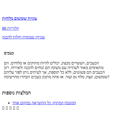
עוגיות שומשום מלוחות
88 קלוריות
עוגיות טעימות וקלות להכנה
כעכים
הכעכים, העשויים מבצק, יכולים להיות מתוקים או מלוחים. הם
מתאימים מאוד לשתייה עם משקה חם ונוחים להכנה ולאירוח. רוב
הכעכים הם פשוטים, ללא כל תוספת, אך לעיתים ניתן לפזר עליהם
שומשום, קצח, מלח גס ועוד. אז איזה מתכון כעכים תבחרו מהרשימה?
המלצות נוספות
המטבח המתוק: כל ההשראה במקום אחד




