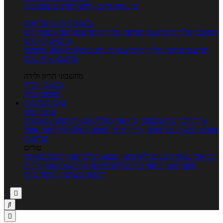
5 ימי ניסיון חינם - לחצו לפרטים נוספים
מחשבוני תזונה ובריאות
מחשבון קלוריות
מחשבון שריפת קלוריות
מחשבון דופק מטרה
יחס
מותניים לירכיים
מחשבון צריכת קלוריות
מחשבון מינונים מומלצים
מחשבון BMI
מחשבון אחוז שומן
מחשבוני הריון ולידה
מחשבון הריון
מחשבון ביוץ
כתבות
כתבות
ערוצי תוכן
איך להכין
בית ומשפחה
בריאות
מחלות ובעיות
רפואה משלימה
ספורט וכושר גופני
נשים, הריון ולידה
טיפים והמלצות
חדשות אוכל
ובריאות
טורים
בריאות בצלחת
טעים ללא גלוטן
טבעונות לבריאות
לבשל כמו שף
תזונה לבטן רגועה
מרזים ללא דיאטה
מזיזים את הגוף
הרזיה
ורפואה משלימה
גורמה ביתי


