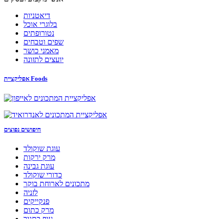
דיאטניות
בלוגרי אוכל
נטורופתים
שפים וטבחים
מאמני כושר
יועצים לתזונה
אפליקציית Foods
חיפושים נפוצים
עוגת שוקולד
מרק ירקות
עוגת גבינה
כדורי שוקולד
מתכונים לארוחת בוקר
לזניה
פנקייקים
מרק כתום
עוף בתנור