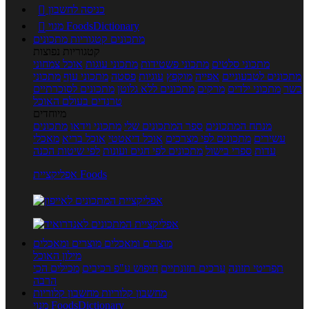
כניסה לחשבון

מנוי FoodsDictionary

מתכונים
קטגוריות מתכונים
קטגוריות נפוצות
מתכוני סלטים
מתכוני פשטידות
מתכוני עוגות
אוכל צמחוני
מתכונים לטבעוניים
אפייה
מוקפץ
עוגיות
פסטה
מתכוני עוף
מתכוני
בשר
מתכוני ילדים
מרקים
מתכונים ללא גלוטן
מתכונים לסוכרתיים
טרנדים בעולם האוכל
מיוחדים
מנתח המתכונים
ספר המתכונים שלי
מתכוני וידאו
מתכונים
עשירים
מתכונים לפי מצרכים
אוכל דיאטטי
אוכל בריא
מאכלי
עדות
ספרי בישול
מתכונים לפי חגים ועונות
לפי שיטות הכנה
אפליקציית Foods
מוצרים ומאכלים
מוצרים ומאכלים
מילון האוכל
תפריטי תזונה
ערכים תזונתיים
חיפוש ע"פ רכיבים
מכילים הכי
הרבה
מחשבון קלוריות
מחשבון קלוריות
מנוי FoodsDictionary