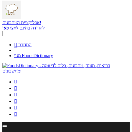
אפליקציית המתכונים!
להורדה בחינם
לחצו כאן
התחבר

מנוי FoodsDictionary





