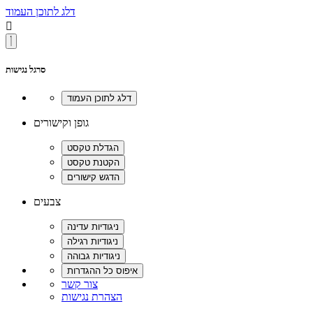
דלג לתוכן העמוד

סרגל נגישות
גופן וקישורים
צבעים
צור קשר
הצהרת נגישות