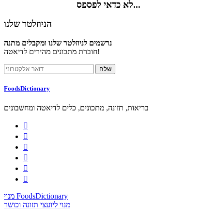
לא כדאי לפספס...
הניוזלטר שלנו
נרשמים לניוזלטר שלנו ומקבלים מתנה
חוברת מתכונים מהירים לדיאטה!
FoodsDictionary
בריאות, תזונה, מתכונים, כלים לדיאטה ומחשבונים






מנוי FoodsDictionary
מנוי ליועצי תזונה וכושר