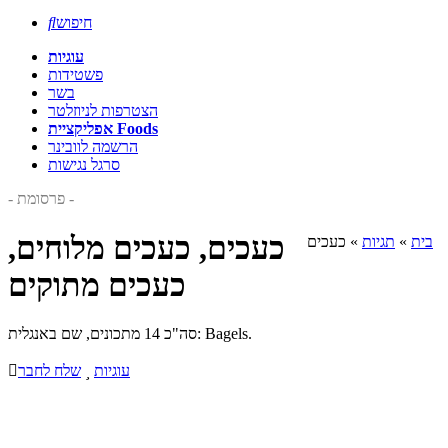
חיפוש

עוגיות
פשטידות
בשר
הצטרפות לניוזלטר
אפליקציית Foods
הרשמה לוובינר
סרגל נגישות
- פרסומת -
כעכים, כעכים מלוחים,
בית
»
תגיות
»
כעכים
כעכים מתוקים
סה"כ 14 מתכונים, שם באנגלית: Bagels.
עוגיות

שלח לחבר
