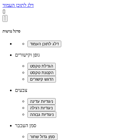
דלג לתוכן העמוד

סרגל נגישות
גופן וקישורים
צבעים
סמן העכבר