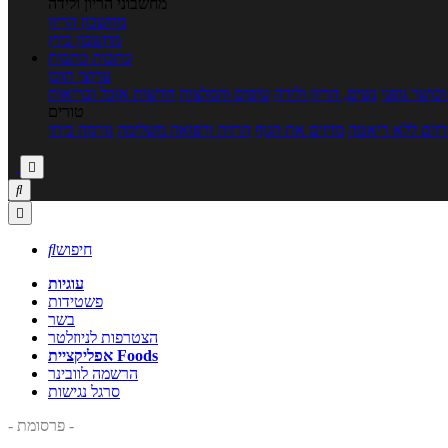
מחשבוני הריון ולידה
מחשבון הריון
מחשבון ביוץ
כתבות
כתבות
ערוצי תוכן
כושר גופני
נשים, הריון ולידה
טיפים והמלצות
חדשות אוכל ובריאות
טורים
זים ללא דיאטה
מזיזים את הגוף
הרזיה ורפואה משלימה
גורמה ביתי



חיפוש

עוגיות
פשטידות
בשר
הצטרפות לניוזלטר
אפליקציית Foods
הרשמה לוובינר
סרגל נגישות
- פרסומת -