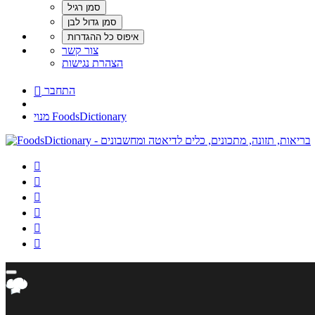
צור קשר
הצהרת נגישות
התחבר

מנוי FoodsDictionary





