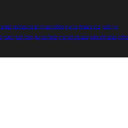
איך להכין
בית ומשפחה
בריאות
מחלות ובעיות
רפואה משלימה
ספורט ו
צלחת
טעים ללא גלוטן
טבעונות לבריאות
לבשל כמו שף
תזונה לבטן רגועה
מר