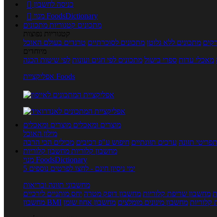
כניסה לחשבון

מנוי FoodsDictionary

מתכונים
קטגוריות מתכונים
קטגוריות נפוצות
קים
מתכונים ללא גלוטן
מתכונים לסוכרתיים
טרנדים בעולם האוכל
מיוחדים
מאכלי עדות
ספרי בישול
מתכונים לפי חגים ועונות
לפי שיטות הכנה
אפליקציית Foods
מוצרים ומאכלים
מוצרים ומאכלים
מילון האוכל
פריטי תזונה
ערכים תזונתיים
חיפוש ע"פ רכיבים
מכילים הכי הרבה
מחשבון קלוריות
מחשבון קלוריות
מנוי FoodsDictionary
5 ימי ניסיון חינם - לחצו לפרטים נוספים
מחשבוני תזונה ובריאות
ת
מחשבון שריפת קלוריות
מחשבון דופק מטרה
יחס מותניים לירכיים
 קלוריות
מחשבון מינונים מומלצים
מחשבון אחוז שומן
מחשבון BMI