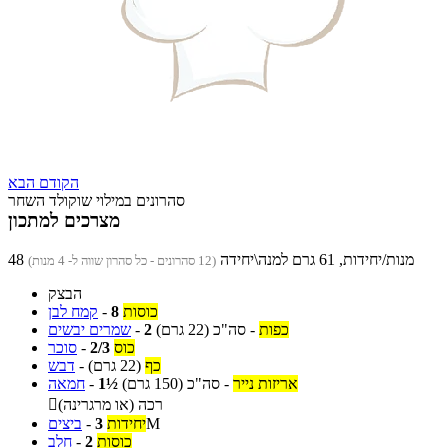
הקודם
הבא
סהרונים במילוי שוקולד השחר
מצרכים למתכון
48 מנות/יחידות, 61 גרם למנה\יחידה
(12 סהרונים - כל סהרון שווה ל- 4 מנות)
הבצק
כוסות
8
-
קמח לבן
כפות
-
סה"כ
(22 גרם)
2
-
שמרים יבשים
כוס
2/3
-
סוכר
כף
(22 גרם)
-
דבש
אריזות נייר
-
סה"כ
(150 גרם)
1½
-
חמאה
רכה (או מרגרינה)

M
יחידות
3
-
ביצים
כוסות
2
-
חלב