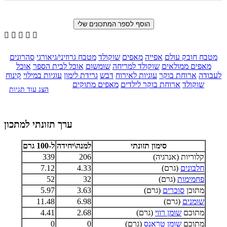





מטבח חובק עולם
אפייה
מאפים
שוקולד
מטבח גרוזיני/גיאורגי
סהרונים
מאפים ממולאים
שוקולד למריחה
שומשום
אוכל לבית הספר
אוכל
לעבודה
ארוחת בוקר
עוגיות לאירוח
דבש
גרידת לימון
עוגיות במילוי
קינוח
שוקולד
ארוחת בוקר לילדים
מאפים מתוקים
הצג עוד תגיות
ערך תזונתי למתכון
סימון תזונתי
למנה\יחידה
ל-100 גרם
קלוריות (אנרגיה)
206
339
חלבונים
(גרם)
4.33
7.12
פחמימות
(גרם)
32
52
מתוכן
סוכרים
(גרם)
3.63
5.97
שומנים
(גרם)
6.98
11.48
מתוכם
שומן רווי
(גרם)
2.68
4.41
מתוכם
שומן טראנס
(גרם)
0
0