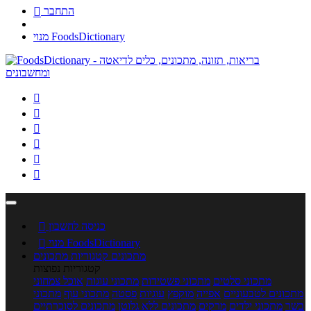
התחבר

מנוי FoodsDictionary






כניסה לחשבון

מנוי FoodsDictionary

מתכונים
קטגוריות מתכונים
קטגוריות נפוצות
מתכוני סלטים
מתכוני פשטידות
מתכוני עוגות
אוכל צמחוני
מתכונים לטבעוניים
אפייה
מוקפץ
עוגיות
פסטה
מתכוני עוף
מתכוני
בשר
מתכוני ילדים
מרקים
מתכונים ללא גלוטן
מתכונים לסוכרתיים