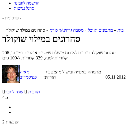
הרשמה לוובינר
סרגל נגישות
- פרסומת -
בית
»
מתכונים ואוכל
»
מטבח גרוזיני/גיאורגי
»
סהרונים במילוי שוקולד
סהרונים במילוי שוקולד
סהרוני שוקולד ביתיים לאירוח מושלם שילדים אוהבים במיוחד, 206
קלוריות למנה, 339 קלוריות ל-100 גרם
,
, מתמחה באפייה ובישול מהמטבח
מאיה
05.11.2012
הגרוזיני
פפיסמדוב
תגובות

שלח לחבר

4.5
2 הצבעות