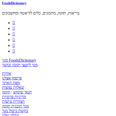
FoodsDictionary
בריאות, תזונה, מתכונים, כלים לדיאטה ומחשבונים






מנוי FoodsDictionary
מנוי ליועצי תזונה וכושר
אודות
פרסמו אצלנו
מפת האתר
שאלות נפוצות
תנאי שימוש
|
תקנון
מדיניות פרטיות
הצהרת נגישות
מנוי תוכנית תזונה
בקשת ביטול מנוי
הבלוג שלנו