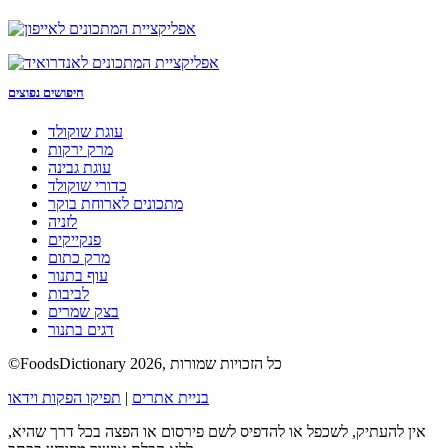
חיפושים נפוצים
עוגת שוקולד
מרק ירקות
עוגת גבינה
כדורי שוקולד
מתכונים לארוחת בוקר
לזניה
פנקייקים
מרק כתום
עוף בתנור
לביבות
בצק שמרים
דגים בתנור
©FoodsDictionary 2026, כל הזכויות שמורות
בניית אתרים
|
תפיקו הפקות וידאו
אין להעתיק, לשכפל או להדפיס לשם פירסום או הפצה בכל דרך שהיא,