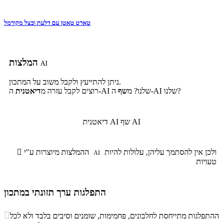
טארט טאטן עם דלעת ובצל מקורמל
המלצות
AI
ניתן להתייעץ ולקבל משוב על המתכון.
ה-AI שלנו?
ה-AI שלנו? מ
שף
רוצים לקבל עזרה מ
דיאטנית
שף AI
דיאטנית AI
ולכן אין להסתמך עליהן, עלולות להיות
ההמלצות מיוצרות ע"י

AI
טעויות
התפלגות ערך תזונתי במתכון
התפלגות ערך תזונתי במתכון

ההתפלגות מתייחסת לחלבונים, פחמימות, שומנים וסיבים בלבד ולא לכל
סיבים