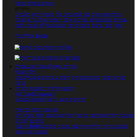
טרנדים בעולם האוכל
מיוחדים
מנתח המתכונים
ספר המתכונים שלי
מתכוני וידאו
מתכונים
עשירים
מתכונים לפי מצרכים
אוכל דיאטטי
אוכל בריא
מאכלי
עדות
ספרי בישול
מתכונים לפי חגים ועונות
לפי שיטות הכנה
אפליקציית Foods
מוצרים ומאכלים
מוצרים ומאכלים
מילון האוכל
תפריטי תזונה
ערכים תזונתיים
חיפוש ע"פ רכיבים
מכילים הכי
הרבה
מחשבון קלוריות
מחשבון קלוריות
מנוי FoodsDictionary
5 ימי ניסיון חינם - לחצו לפרטים נוספים
מחשבוני תזונה ובריאות
מחשבון קלוריות
מחשבון שריפת קלוריות
מחשבון דופק מטרה
יחס
מותניים לירכיים
מחשבון צריכת קלוריות
מחשבון מינונים מומלצים
מחשבון BMI
מחשבון אחוז שומן