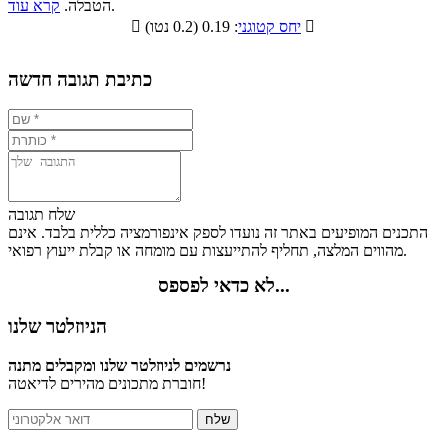
.
הטבלה.
קרא עוד
פחמימות
חלבונים
שומנים
תזונתיים

: 0.19 (0.2 נטו)
יחס קטוגני

0.5%
16.2%
10%
73.3%
כתיבת תגובה חדשה
שלח תגובה
התכנים המופיעים באתר זה נועדו לספק אינפורמציה כללית בלבד. אינם
מהווים המלצה, תחליף להתייעצות עם מומחה או קבלת ייעוץ רפואי.
לא כדאי לפספס...
הניוזלטר שלנו
נרשמים לניוזלטר שלנו ומקבלים מתנה
חוברת מתכונים מהירים לדיאטה!