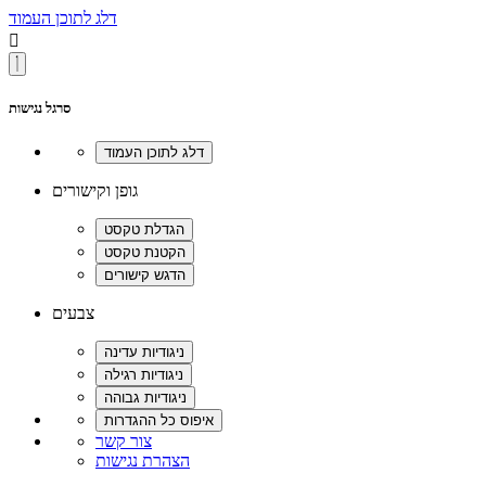
דלג לתוכן העמוד

סרגל נגישות
גופן וקישורים
צבעים
צור קשר
הצהרת נגישות