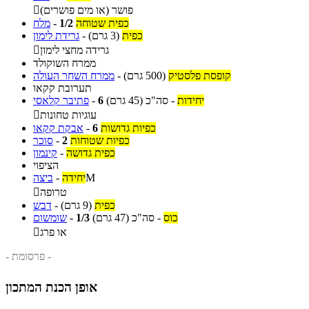
פושר (או מים פושרים)

כפית שטוחה
1/2
-
מלח
כפית
(3 גרם)
-
גרידת לימון
גרידה מחצי לימון

ממרח השוקולד
קופסת פלסטיק
(500 גרם)
-
ממרח השחר העולה
תערובת קקאו
יחידות
-
סה"כ
(45 גרם)
6
-
פתיבר קלאסי
עוגיות טחונות

כפיות גדושות
6
-
אבקת קקאו
כפיות שטוחות
2
-
סוכר
כפית גדושה
-
קינמון
הציפוי
M
יחידה
-
ביצה
טרופה

כפית
(9 גרם)
-
דבש
כוס
-
סה"כ
(47 גרם)
1/3
-
שומשום
או פרג

- פרסומת -
אופן הכנת המתכון