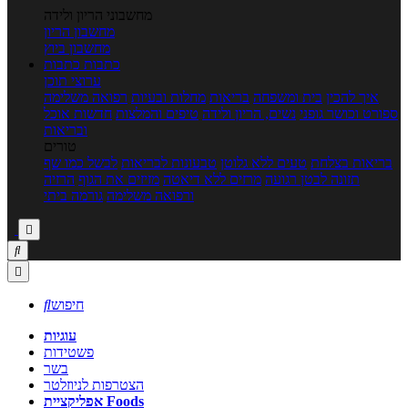
מחשבוני הריון ולידה
מחשבון הריון
מחשבון ביוץ
כתבות
כתבות
ערוצי תוכן
איך להכין
בית ומשפחה
בריאות
מחלות ובעיות
רפואה משלימה
ספורט וכושר גופני
נשים, הריון ולידה
טיפים והמלצות
חדשות אוכל
ובריאות
טורים
בריאות בצלחת
טעים ללא גלוטן
טבעונות לבריאות
לבשל כמו שף
תזונה לבטן רגועה
מרזים ללא דיאטה
מזיזים את הגוף
הרזיה
ורפואה משלימה
גורמה ביתי



חיפוש

עוגיות
פשטידות
בשר
הצטרפות לניוזלטר
אפליקציית Foods