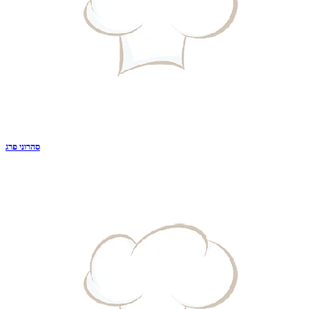
סהרוני פרג