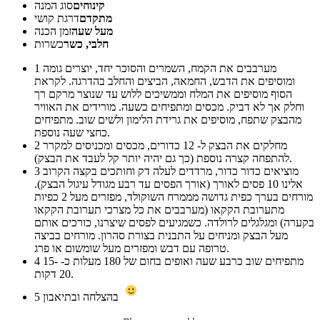
קינוחים
סוג המנה
מתקדם
דרגת קושי
מעל שעה
זמן הכנה
חלבי, כשר
כשרות
מערבבים את הקמח, השמרים והסוכר יחד, יוצרים גומה
1
ומוסיפים את הדבש, החמאה, הביצים והחלב בהדרגה. לקראת
הסוף מוסיפים את המלח וממשיכים ללוש עד שנוצר מרקם רך
וחלק אך לא דביק. מכסים ומתפיחים כשעה. מורידים את האוויר
מהבצק שתפח, מוסיפים את גרידת הלימון ולשים שוב. מתפיחים
כחצי שעה נוספת.
מחלקים את הבצק ל- 12 כדורים, מכסים ומכניסים למקרר
2
להתפחה קצרה נוספת (כך גם יהיה יותר קל לעבד את הבצק).
מוציאים כדור כדור, מרדדים לעלה דק וחותכים בקצה הקרוב
3
אלינו 10 פסים לאורך (אורך הפסים עד רבע מגודל עיגול הבצק).
מורחים בערך כפית גדושה מממרח השוקולד, מפזרים מעל 2 כפיות
מתערובת הקקאו (מערבבים את כל מצרכי תערובת הקקאו
בקערה) ומגלגלים לרולדה. כשמגיעים לפסים שיצרנו, כורכים אותם
מעל הבצק ומניחים על התבנית בצורת סהרון. מורחים בביצה
טרופה עם דבש ומפזרים מעל שומשום או פרג.
מתפיחים שוב כרבע שעה ואופים בחום של 180 מעלות כ- 15-
4
20 דקות.
בהצלחה ובתיאבון
5