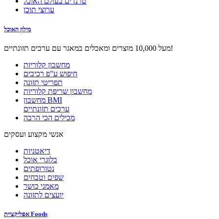
טרנדים בעולם האוכל
ערוצי תוכן
מילון האוכל
מעל 10,000 מוצרים ומאכלים במאגר עם ערכים תזונתיים!
מחשבון קלוריות
חיפוש ע"פ רכיבים
תפריטי תזונה
מחשבון שריפת קלוריות
מחשבון BMI
ערכים תזונתיים
מכילים הכי הרבה
אנשי מקצוע ועסקים
דיאטניות
בלוגרי אוכל
נטורופתים
שפים וטבחים
מאמני כושר
יועצים לתזונה
אפליקציית Foods