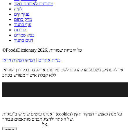
מתכונים לארוחת בוקר
לזניה
פנקייקים
מרק כתום
עוף בתנור
לביבות
בצק שמרים
דגים בתנור
©FoodsDictionary 2026, כל הזכויות שמורות
בניית אתרים
|
תפיקו הפקות וידאו
אין להעתיק, לשכפל או להדפיס לשם פירסום או הפצה בכל דרך שהיא,
ללא קבלת אישור מפורש בכתב
אנחנו עושים שימוש ב"עוגיות" (cookies) על מנת לאפשר תפקוד תקין
של האתר ולהציג תכנים מותאמים עבורך.
.
אל
מדיניות הגנת הפרטיות