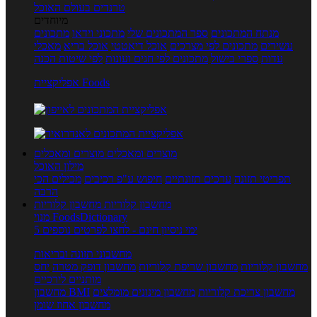
טרנדים בעולם האוכל
מיוחדים
מנתח המתכונים
ספר המתכונים שלי
מתכוני וידאו
מתכונים
עשירים
מתכונים לפי מצרכים
אוכל דיאטטי
אוכל בריא
מאכלי
עדות
ספרי בישול
מתכונים לפי חגים ועונות
לפי שיטות הכנה
אפליקציית Foods
מוצרים ומאכלים
מוצרים ומאכלים
מילון האוכל
תפריטי תזונה
ערכים תזונתיים
חיפוש ע"פ רכיבים
מכילים הכי
הרבה
מחשבון קלוריות
מחשבון קלוריות
מנוי FoodsDictionary
5 ימי ניסיון חינם - לחצו לפרטים נוספים
מחשבוני תזונה ובריאות
מחשבון קלוריות
מחשבון שריפת קלוריות
מחשבון דופק מטרה
יחס
מותניים לירכיים
מחשבון צריכת קלוריות
מחשבון מינונים מומלצים
מחשבון BMI
מחשבון אחוז שומן