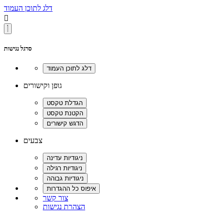
דלג לתוכן העמוד

סרגל נגישות
גופן וקישורים
צבעים
צור קשר
הצהרת נגישות