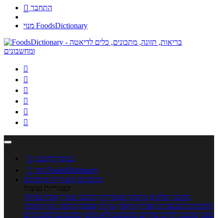
התחבר

מנוי FoodsDictionary






כניסה לחשבון

מנוי FoodsDictionary

מתכונים
קטגוריות מתכונים
קטגוריות נפוצות
מתכוני סלטים
מתכוני פשטידות
מתכוני עוגות
אוכל צמחוני
מתכונים לטבעוניים
אפייה
מוקפץ
עוגיות
פסטה
מתכוני עוף
מתכוני
בשר
מתכוני ילדים
מרקים
מתכונים ללא גלוטן
מתכונים לסוכרתיים