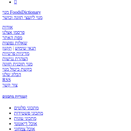

מנוי FoodsDictionary
מנוי ליועצי תזונה וכושר
אודות
פרסמו אצלנו
מפת האתר
שאלות נפוצות
תנאי שימוש
|
תקנון
מדיניות פרטיות
הצהרת נגישות
מנוי תוכנית תזונה
בקשת ביטול מנוי
הבלוג שלנו
RSS
צור קשר
קטגוריות מתכונים
מתכוני סלטים
מתכוני פשטידות
מתכוני עוגות
אוכל דיאטטי
אוכל צמחוני