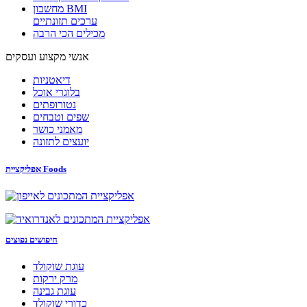
מחשבון BMI
ערכים תזונתיים
מכילים הכי הרבה
אנשי מקצוע ועסקים
דיאטניות
בלוגרי אוכל
נטורופתים
שפים וטבחים
מאמני כושר
יועצים לתזונה
אפליקציית Foods
חיפושים נפוצים
עוגת שוקולד
מרק ירקות
עוגת גבינה
כדורי שוקולד