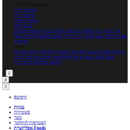
מחשבוני הריון ולידה
מחשבון הריון
מחשבון ביוץ
כתבות
כתבות
ערוצי תוכן
איך להכין
בית ומשפחה
בריאות
מחלות ובעיות
רפואה משלימה
ספורט וכושר גופני
נשים, הריון ולידה
טיפים והמלצות
חדשות אוכל
ובריאות
טורים
בריאות בצלחת
טעים ללא גלוטן
טבעונות לבריאות
לבשל כמו שף
תזונה לבטן רגועה
מרזים ללא דיאטה
מזיזים את הגוף
הרזיה
ורפואה משלימה
גורמה ביתי



חיפוש

עוגיות
פשטידות
בשר
הצטרפות לניוזלטר
אפליקציית Foods