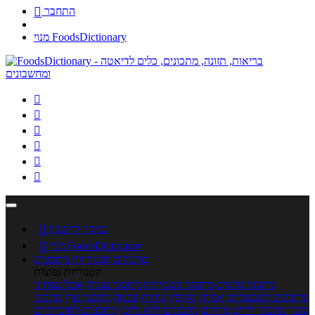
התחבר

מנוי FoodsDictionary






כניסה לחשבון

מנוי FoodsDictionary

מתכונים
קטגוריות מתכונים
קטגוריות נפוצות
מתכוני סלטים
מתכוני פשטידות
מתכוני עוגות
אוכל צמחוני
מתכונים לטבעוניים
אפייה
מוקפץ
עוגיות
פסטה
מתכוני עוף
מתכוני
בשר
מתכוני ילדים
מרקים
מתכונים ללא גלוטן
מתכונים לסוכרתיים