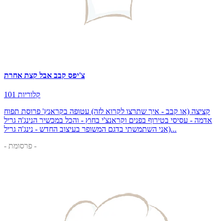
צ'יפס קבב אבל קצת אחרת
101 קלוריות
קציצה (או קבב - איך שתרצו לקרוא לזה) עטופה בקראנץ' פרוסת תפוח
אדמה - עסיסי בטירוף בפנים וקראנצ'י בחוץ - והכל במכשיר הנינג'ה גריל
(אני השתמשתי בדגם המשופר בעיצוב החדש - נינג'ה גריל...
- פרסומת -