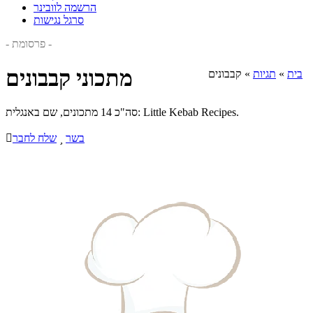
הרשמה לוובינר
סרגל נגישות
- פרסומת -
מתכוני קבבונים
בית
»
תגיות
»
קבבונים
סה"כ 14 מתכונים, שם באנגלית: Little Kebab Recipes.
בשר

שלח לחבר
