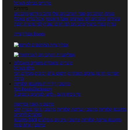
טרנדים בעולם האוכל
מיוחדים
מנתח המתכונים
ספר המתכונים שלי
מתכוני וידאו
מתכונים
עשירים
מתכונים לפי מצרכים
אוכל דיאטטי
אוכל בריא
מאכלי
עדות
ספרי בישול
מתכונים לפי חגים ועונות
לפי שיטות הכנה
אפליקציית Foods
מוצרים ומאכלים
מוצרים ומאכלים
מילון האוכל
תפריטי תזונה
ערכים תזונתיים
חיפוש ע"פ רכיבים
מכילים הכי
הרבה
מחשבון קלוריות
מחשבון קלוריות
מנוי FoodsDictionary
5 ימי ניסיון חינם - לחצו לפרטים נוספים
מחשבוני תזונה ובריאות
מחשבון קלוריות
מחשבון שריפת קלוריות
מחשבון דופק מטרה
יחס
מותניים לירכיים
מחשבון צריכת קלוריות
מחשבון מינונים מומלצים
מחשבון BMI
מחשבון אחוז שומן