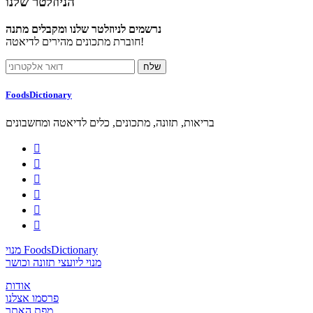
הניוזלטר שלנו
נרשמים לניוזלטר שלנו ומקבלים מתנה
חוברת מתכונים מהירים לדיאטה!
FoodsDictionary
בריאות, תזונה, מתכונים, כלים לדיאטה ומחשבונים






מנוי FoodsDictionary
מנוי ליועצי תזונה וכושר
אודות
פרסמו אצלנו
מפת האתר