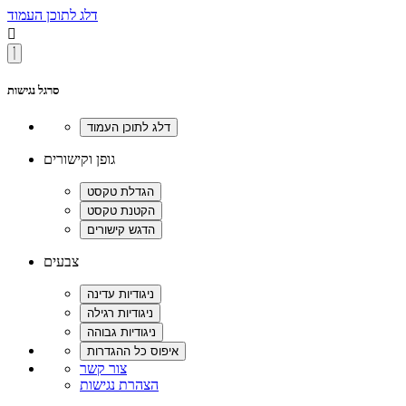
דלג לתוכן העמוד

סרגל נגישות
גופן וקישורים
צבעים
צור קשר
הצהרת נגישות