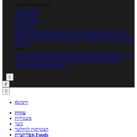
מחשבוני הריון ולידה
מחשבון הריון
מחשבון ביוץ
כתבות
כתבות
ערוצי תוכן
איך להכין
בית ומשפחה
בריאות
מחלות ובעיות
רפואה משלימה
ספורט וכושר גופני
נשים, הריון ולידה
טיפים והמלצות
חדשות אוכל
ובריאות
טורים
בריאות בצלחת
טעים ללא גלוטן
טבעונות לבריאות
לבשל כמו שף
תזונה לבטן רגועה
מרזים ללא דיאטה
מזיזים את הגוף
הרזיה
ורפואה משלימה
גורמה ביתי



חיפוש

עוגיות
פשטידות
בשר
הצטרפות לניוזלטר
אפליקציית Foods