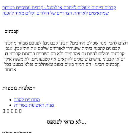
קבבים בייתים מעולים למחבת או למנגל - קבבים עסיסיים בטירוף
שמתאימים לארוחת הצהריים של הילדים וקלים מאוד להכנה
קבבונים
רוצים להכין מנה שכולם אוהבים? תכינו קבבונים! לפניכם מבחר מתכוני
קבבונים להכנה ביתית שיעוררו לאורחים שלכם את התיאבון. אגב,
קבבונים יכולים להיות גם צמחוניים ולא רק בשריים כדוגמת קבבוני דג
ים או קבבוני עדשים שיכולים להתאים אף לטבעוניים. לא משנה אילו
קבבונים תכינו - הם תמיד באים בטוב ומשתלבים נפלא כמעט בכל
ארוחה.
המלצות נוספות
מתכונים לקבב
מנות ראשונות בשריות





לא כדאי לפספס...