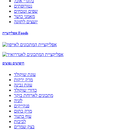
בלוגרי אוכל
נטורופתים
שפים וטבחים
מאמני כושר
יועצים לתזונה
אפליקציית Foods
חיפושים נפוצים
עוגת שוקולד
מרק ירקות
עוגת גבינה
כדורי שוקולד
מתכונים לארוחת בוקר
לזניה
פנקייקים
מרק כתום
עוף בתנור
לביבות
בצק שמרים