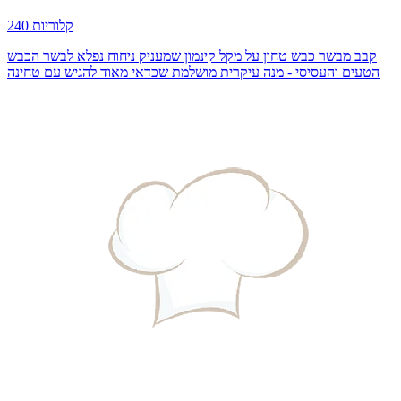
240 קלוריות
קבב מבשר כבש טחון על מקל קינמון שמעניק ניחוח נפלא לבשר הכבש
הטעים והעסיסי - מנה עיקרית מושלמת שכדאי מאוד להגיש עם טחינה