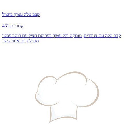
קבב טלה עטוף בחציל
431 קלוריות
קבב טלה עם צנוברים, מוסקט והל עטוף בפרוסת חציל עם רוטב פסטו
מבזיליקום ואגוזי קשיו