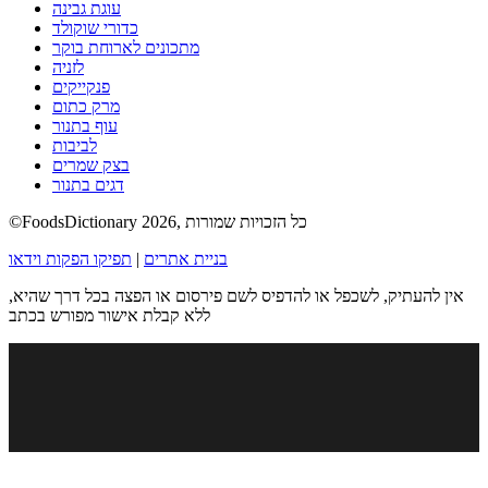
עוגת גבינה
כדורי שוקולד
מתכונים לארוחת בוקר
לזניה
פנקייקים
מרק כתום
עוף בתנור
לביבות
בצק שמרים
דגים בתנור
©FoodsDictionary 2026, כל הזכויות שמורות
בניית אתרים
|
תפיקו הפקות וידאו
אין להעתיק, לשכפל או להדפיס לשם פירסום או הפצה בכל דרך שהיא,
ללא קבלת אישור מפורש בכתב