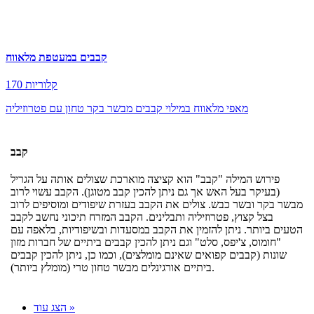
קבבים במעטפת מלאווח
170 קלוריות
מאפי מלאווח במילוי קבבים מבשר בקר טחון עם פטרוזיליה
קבב
פירוש המילה "קבב" הוא קציצה מוארכת שצולים אותה על הגריל
(בעיקר בעל האש אך גם ניתן להכין קבב מטוגן). הקבב עשוי לרוב
מבשר בקר ובשר כבש. צולים את הקבב בעזרת שיפודים ומוסיפים לרוב
בצל קצוץ, פטרוזיליה ותבלינים. הקבב המזרח תיכוני נחשב לקבב
הטעים ביותר. ניתן להזמין את הקבב במסעדות ובשיפודיות, בלאפה עם
"חומוס, צ'יפס, סלט" וגם ניתן להכין קבבים ביתיים של חברות מזון
שונות (קבבים קפואים שאינם מומלצים), וכמו כן, ניתן להכין קבבים
ביתיים אורגינלים מבשר טחון טרי (מומלץ ביותר).
הצג עוד »