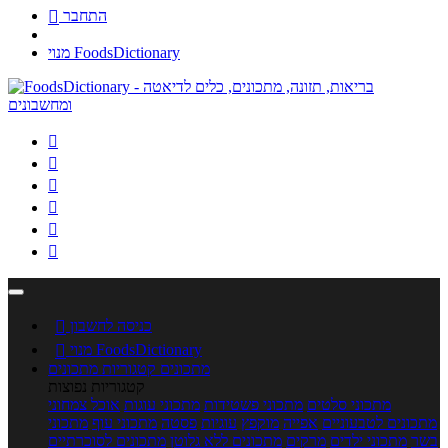
התחבר

מנוי FoodsDictionary






כניסה לחשבון

מנוי FoodsDictionary

מתכונים
קטגוריות מתכונים
קטגוריות נפוצות
מתכוני סלטים
מתכוני פשטידות
מתכוני עוגות
אוכל צמחוני
מתכונים לטבעוניים
אפייה
מוקפץ
עוגיות
פסטה
מתכוני עוף
מתכוני
בשר
מתכוני ילדים
מרקים
מתכונים ללא גלוטן
מתכונים לסוכרתיים