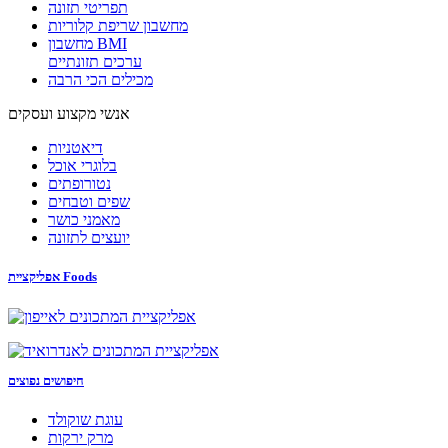
תפריטי תזונה
מחשבון שריפת קלוריות
מחשבון BMI
ערכים תזונתיים
מכילים הכי הרבה
אנשי מקצוע ועסקים
דיאטניות
בלוגרי אוכל
נטורופתים
שפים וטבחים
מאמני כושר
יועצים לתזונה
אפליקציית Foods
חיפושים נפוצים
עוגת שוקולד
מרק ירקות