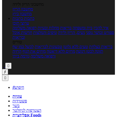
מחשבוני הריון ולידה
מחשבון הריון
מחשבון ביוץ
כתבות
כתבות
ערוצי תוכן
איך להכין
בית ומשפחה
בריאות
מחלות ובעיות
רפואה משלימה
ספורט וכושר גופני
נשים, הריון ולידה
טיפים והמלצות
חדשות אוכל
ובריאות
טורים
בריאות בצלחת
טעים ללא גלוטן
טבעונות לבריאות
לבשל כמו שף
תזונה לבטן רגועה
מרזים ללא דיאטה
מזיזים את הגוף
הרזיה
ורפואה משלימה
גורמה ביתי



חיפוש

עוגיות
פשטידות
בשר
הצטרפות לניוזלטר
אפליקציית Foods