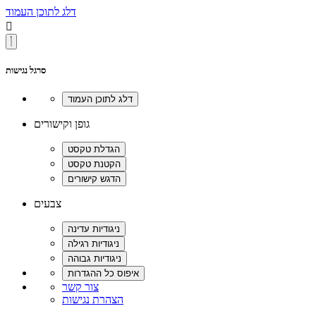
דלג לתוכן העמוד

סרגל נגישות
גופן וקישורים
צבעים
צור קשר
הצהרת נגישות