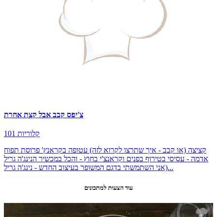
צ'יפס קבב אבל קצת אחרת
101 קלוריות
קציצה (או קבב - איך שתרצו לקרוא לזה) עטופה בקראנץ' פרוסת תפוח
אדמה - עסיסי בטירוף בפנים וקראנצ'י בחוץ - והכל במכשיר הנינג'ה גריל
(אני השתמשתי בדגם המשופר בעיצוב החדש - נינג'ה גריל...
עוד הצעות למתכונים