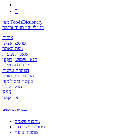


מנוי FoodsDictionary
מנוי ליועצי תזונה וכושר
אודות
פרסמו אצלנו
מפת האתר
שאלות נפוצות
תנאי שימוש
|
תקנון
מדיניות פרטיות
הצהרת נגישות
מנוי תוכנית תזונה
בקשת ביטול מנוי
הבלוג שלנו
RSS
צור קשר
קטגוריות מתכונים
מתכוני סלטים
מתכוני פשטידות
מתכוני עוגות