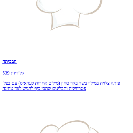
קבביתה
539 קלוריות
פיתה צלויה במילוי בשר בקר טחון (מילים אחרות לעראיס) עם בצל,
פטרוזיליה ותבלינים שהכי כיף להגיש לצד טחינה