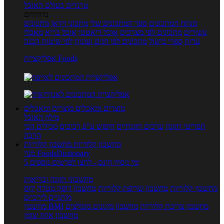
טרנדים בעולם האוכל
מיוחדים
מנתח המתכונים
ספר המתכונים שלי
מתכוני וידאו
מתכונים
עשירים
מתכונים לפי מצרכים
אוכל דיאטטי
אוכל בריא
מאכלי
עדות
ספרי בישול
מתכונים לפי חגים ועונות
לפי שיטות הכנה
אפליקציית Foods
מוצרים ומאכלים
מוצרים ומאכלים
מילון האוכל
תפריטי תזונה
ערכים תזונתיים
חיפוש ע"פ רכיבים
מכילים הכי
הרבה
מחשבון קלוריות
מחשבון קלוריות
מנוי FoodsDictionary
5 ימי ניסיון חינם - לחצו לפרטים נוספים
מחשבוני תזונה ובריאות
מחשבון קלוריות
מחשבון שריפת קלוריות
מחשבון דופק מטרה
יחס
מותניים לירכיים
מחשבון צריכת קלוריות
מחשבון מינונים מומלצים
מחשבון BMI
מחשבון אחוז שומן