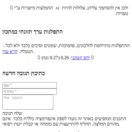
ולכן אין להסתמך עליהן, עלולות להיות
ההמלצות מיוצרות ע"י

AI
טעויות
התפלגות ערך תזונתי במתכון
התפלגות ערך תזונתי במתכון

ההתפלגות מתייחסת לחלבונים, פחמימות, שומנים וסיבים בלבד ולא לכל
סיבים
.
הטבלה.
קרא עוד
פחמימות
חלבונים
שומנים
תזונתיים

: 0.26 (0.27 נטו)
יחס קטוגני

2.4%
20%
54.9%
22.7%
כתיבת תגובה חדשה
שלח תגובה
התכנים המופיעים באתר זה נועדו לספק אינפורמציה כללית בלבד. אינם
מהווים המלצה, תחליף להתייעצות עם מומחה או קבלת ייעוץ רפואי.