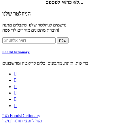
לא כדאי לפספס...
הניוזלטר שלנו
נרשמים לניוזלטר שלנו ומקבלים מתנה
חוברת מתכונים מהירים לדיאטה!
FoodsDictionary
בריאות, תזונה, מתכונים, כלים לדיאטה ומחשבונים






מנוי FoodsDictionary
מנוי ליועצי תזונה וכושר