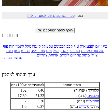
כנסו:
ספר המתכונים של אמונה בוארון





טיגון
יום העצמאות
עוף
קבב
קבבונים על מקל קינמון
מקל קינמון
חזה עוף
חזה עוף במחבת
בשר עוף טחון
בצל
שום
פטרוזיליה
בהרט
כמון
רוטב
צ`ילי מתוק
צהריים לילדים
ארוחת צהריים
הצג עוד תגיות
ערך תזונתי למתכון
סימון תזונתי
למנה\יחידה
ל-100 גרם
קלוריות (אנרגיה)
646
162
חלבונים
(גרם)
71.32
17.89
פחמימות
(גרם)
30
7
מתוכן
סוכרים
(גרם)
6.37
1.6