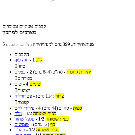
קבבים טעימים וממכרים
מצרכים למתכון
5 מנות/יחידות, 399 גרם למנה\יחידה
(תלוי בגודל המנה)
הקבבים
ק"ג
1
-
חזה עוף
טחון

יחידות גדולות
-
סה"כ
(644 גרם)
2
-
בצלים
מגורדים

שיניים
4
-
שום
קצוצות

צרור
(114 גרם)
-
פטרוזיליה
קצוצה

כפות
-
סה"כ
(44 גרם)
4
-
פירורי לחם
כפית שטוחה
1/2
-
מלח
כפית שטוחה
1/2
-
פלפל שחור
כף
(12 גרם)
-
שומשום
כפית שטוחה
1/2
-
בהרט