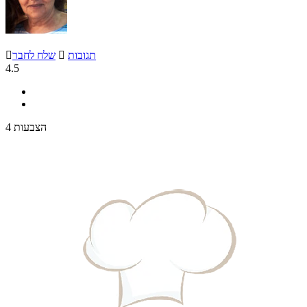
תגובות

שלח לחבר

4.5
4 הצבעות