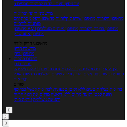
5 ימי ניסיון חינם - לחצו לפרטים נוספים
מחשבוני תזונה ובריאות
מחשבון קלוריות
מחשבון שריפת קלוריות
מחשבון דופק מטרה
יחס
מותניים לירכיים
מחשבון צריכת קלוריות
מחשבון מינונים מומלצים
מחשבון BMI
מחשבון אחוז שומן
מחשבוני הריון ולידה
מחשבון הריון
מחשבון ביוץ
כתבות
כתבות
ערוצי תוכן
איך להכין
בית ומשפחה
בריאות
מחלות ובעיות
רפואה משלימה
ספורט וכושר גופני
נשים, הריון ולידה
טיפים והמלצות
חדשות אוכל
ובריאות
טורים
בריאות בצלחת
טעים ללא גלוטן
טבעונות לבריאות
לבשל כמו שף
תזונה לבטן רגועה
מרזים ללא דיאטה
מזיזים את הגוף
הרזיה
ורפואה משלימה
גורמה ביתי


