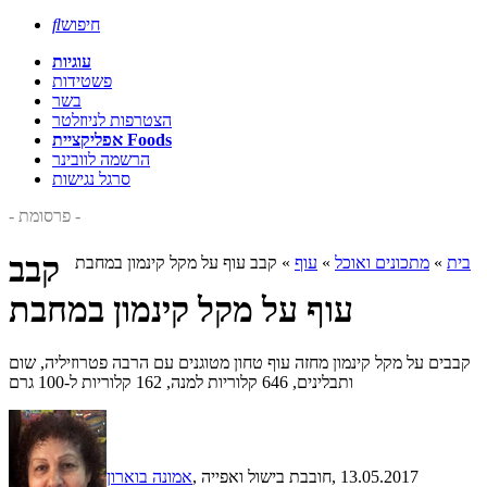
חיפוש

עוגיות
פשטידות
בשר
הצטרפות לניוזלטר
אפליקציית Foods
הרשמה לוובינר
סרגל נגישות
- פרסומת -
קבב
בית
»
מתכונים ואוכל
»
עוף
»
קבב עוף על מקל קינמון במחבת
עוף על מקל קינמון במחבת
קבבים על מקל קינמון מחזה עוף טחון מטוגנים עם הרבה פטרוזיליה, שום
ותבלינים, 646 קלוריות למנה, 162 קלוריות ל-100 גרם
, 13.05.2017
, חובבת בישול ואפייה
אמונה בוארון