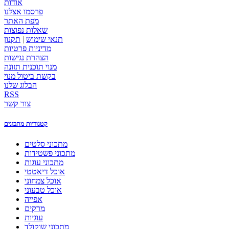
אודות
פרסמו אצלנו
מפת האתר
שאלות נפוצות
תנאי שימוש
|
תקנון
מדיניות פרטיות
הצהרת נגישות
מנוי תוכנית תזונה
בקשת ביטול מנוי
הבלוג שלנו
RSS
צור קשר
קטגוריות מתכונים
מתכוני סלטים
מתכוני פשטידות
מתכוני עוגות
אוכל דיאטטי
אוכל צמחוני
אוכל טבעוני
אפייה
מרקים
עוגיות
מתכוני שוקולד