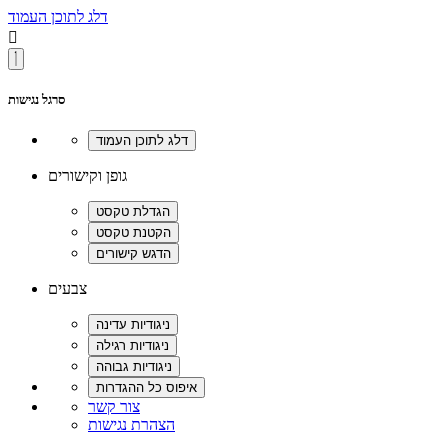
דלג לתוכן העמוד

סרגל נגישות
גופן וקישורים
צבעים
צור קשר
הצהרת נגישות