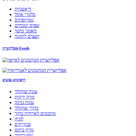
דיאטניות
בלוגרי אוכל
נטורופתים
שפים וטבחים
מאמני כושר
יועצים לתזונה
אפליקציית Foods
חיפושים נפוצים
עוגת שוקולד
מרק ירקות
עוגת גבינה
כדורי שוקולד
מתכונים לארוחת בוקר
לזניה
פנקייקים
מרק כתום
עוף בתנור