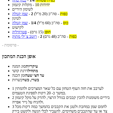
כפית שטוחה
1/4
-
כמון טחון
10 יחידות
-
מקלות קינמון
לשימון הידיים
כפות
-
סה"כ
(20 מ"ל)
2
-
שמן קנולה
לטיגון
כוס
-
סה"כ
(60 מ"ל)
1/4
-
שמן קנולה
לקישוט
חופן
(15 גרם)
-
פטרוזיליה
כפות
-
סה"כ
(48 גרם)
2
-
רוטב צ`ילי מתוק
- פרסומת -
אופן הכנת המתכון
עיקריות
סוג המנה
מתחיל
דרגת קושי
עד חצי שעה
זמן הכנה
בשרי, כשר
כשרות
לערבב את חזה העוף הטחון עם כל שאר המצרכים ולהמתין
1
במשך כ- 20 דקות לספיגת הטעמים.
בידיים משומנות להכין קבבים בגודל הרצוי, להדק על מקל קינמון
2
ולהניח על נייר אפייה.
לחמם שמן במחבת ולטגן את הקבבים בהמשך כמה דקות מכל
3
צד או עד שהקבבים משחימים. להעביר לכלי הגשה ולקשט בירק