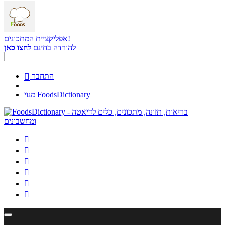
אפליקציית המתכונים!
להורדה בחינם
לחצו כאן
התחבר

מנוי FoodsDictionary





