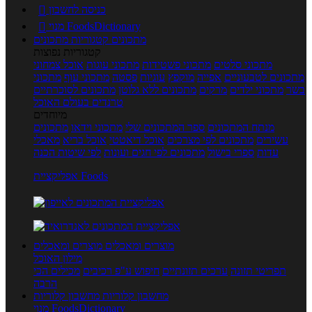
כניסה לחשבון

מנוי FoodsDictionary

מתכונים
קטגוריות מתכונים
קטגוריות נפוצות
מתכוני סלטים
מתכוני פשטידות
מתכוני עוגות
אוכל צמחוני
מתכונים לטבעוניים
אפייה
מוקפץ
עוגיות
פסטה
מתכוני עוף
מתכוני
בשר
מתכוני ילדים
מרקים
מתכונים ללא גלוטן
מתכונים לסוכרתיים
טרנדים בעולם האוכל
מיוחדים
מנתח המתכונים
ספר המתכונים שלי
מתכוני וידאו
מתכונים
עשירים
מתכונים לפי מצרכים
אוכל דיאטטי
אוכל בריא
מאכלי
עדות
ספרי בישול
מתכונים לפי חגים ועונות
לפי שיטות הכנה
אפליקציית Foods
מוצרים ומאכלים
מוצרים ומאכלים
מילון האוכל
תפריטי תזונה
ערכים תזונתיים
חיפוש ע"פ רכיבים
מכילים הכי
הרבה
מחשבון קלוריות
מחשבון קלוריות
מנוי FoodsDictionary