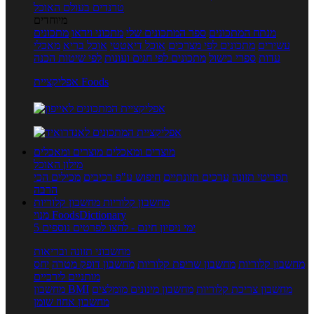
טרנדים בעולם האוכל
מיוחדים
מנתח המתכונים
ספר המתכונים שלי
מתכוני וידאו
מתכונים
עשירים
מתכונים לפי מצרכים
אוכל דיאטטי
אוכל בריא
מאכלי
עדות
ספרי בישול
מתכונים לפי חגים ועונות
לפי שיטות הכנה
אפליקציית Foods
מוצרים ומאכלים
מוצרים ומאכלים
מילון האוכל
תפריטי תזונה
ערכים תזונתיים
חיפוש ע"פ רכיבים
מכילים הכי
הרבה
מחשבון קלוריות
מחשבון קלוריות
מנוי FoodsDictionary
5 ימי ניסיון חינם - לחצו לפרטים נוספים
מחשבוני תזונה ובריאות
מחשבון קלוריות
מחשבון שריפת קלוריות
מחשבון דופק מטרה
יחס
מותניים לירכיים
מחשבון צריכת קלוריות
מחשבון מינונים מומלצים
מחשבון BMI
מחשבון אחוז שומן