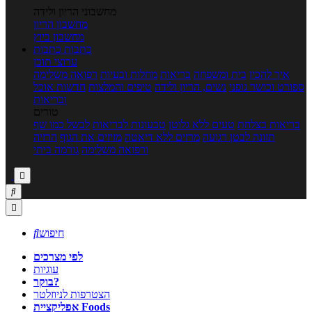
מחשבוני הריון ולידה
מחשבון הריון
מחשבון ביוץ
כתבות
כתבות
ערוצי תוכן
איך להכין
בית ומשפחה
בריאות
מחלות ובעיות
רפואה משלימה
ספורט וכושר גופני
נשים, הריון ולידה
טיפים והמלצות
חדשות אוכל
ובריאות
טורים
בריאות בצלחת
טעים ללא גלוטן
טבעונות לבריאות
לבשל כמו שף
תזונה לבטן רגועה
מרזים ללא דיאטה
מזיזים את הגוף
הרזיה
ורפואה משלימה
גורמה ביתי



חיפוש

לפי מצרכים
עוגיות
בוקר?
הצטרפות לניוזלטר
אפליקציית Foods