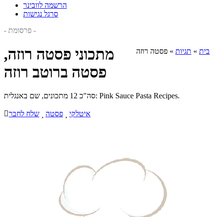
הרשמה לוובינר
סרגל נגישות
- פרסומת -
מתכוני פסטה רוזה,
בית
»
תגיות
»
פסטה רוזה
פסטה ברוטב רוזה
סה"כ 12 מתכונים, שם באנגלית: Pink Sauce Pasta Recipes.
איטלקי

פסטה

שלח לחבר
