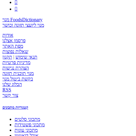


מנוי FoodsDictionary
מנוי ליועצי תזונה וכושר
אודות
פרסמו אצלנו
מפת האתר
שאלות נפוצות
תנאי שימוש
|
תקנון
מדיניות פרטיות
הצהרת נגישות
מנוי תוכנית תזונה
בקשת ביטול מנוי
הבלוג שלנו
RSS
צור קשר
קטגוריות מתכונים
מתכוני סלטים
מתכוני פשטידות
מתכוני עוגות
אוכל דיאטטי