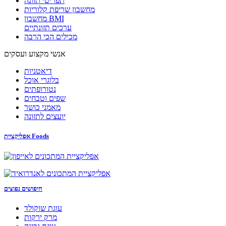
תפריטי תזונה
מחשבון שריפת קלוריות
מחשבון BMI
ערכים תזונתיים
מכילים הכי הרבה
אנשי מקצוע ועסקים
דיאטניות
בלוגרי אוכל
נטורופתים
שפים וטבחים
מאמני כושר
יועצים לתזונה
אפליקציית Foods
חיפושים נפוצים
עוגת שוקולד
מרק ירקות