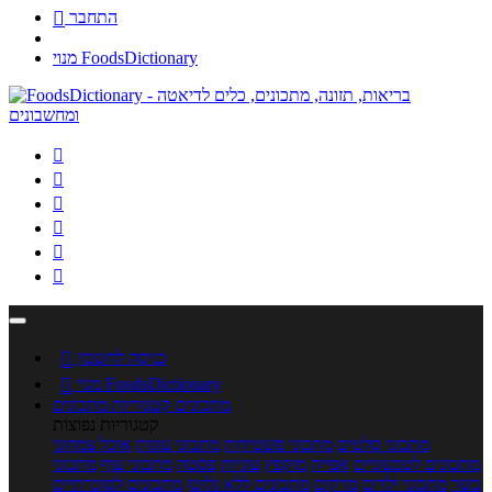
התחבר

מנוי FoodsDictionary






כניסה לחשבון

מנוי FoodsDictionary

מתכונים
קטגוריות מתכונים
קטגוריות נפוצות
מתכוני סלטים
מתכוני פשטידות
מתכוני עוגות
אוכל צמחוני
מתכונים לטבעוניים
אפייה
מוקפץ
עוגיות
פסטה
מתכוני עוף
מתכוני
בשר
מתכוני ילדים
מרקים
מתכונים ללא גלוטן
מתכונים לסוכרתיים