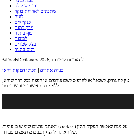
עוגת גבינה
כדורי שוקולד
מתכונים לארוחת בוקר
לזניה
פנקייקים
מרק כתום
עוף בתנור
לביבות
בצק שמרים
דגים בתנור
©FoodsDictionary 2026, כל הזכויות שמורות
בניית אתרים
|
תפיקו הפקות וידאו
אין להעתיק, לשכפל או להדפיס לשם פירסום או הפצה בכל דרך שהיא,
ללא קבלת אישור מפורש בכתב
אנחנו עושים שימוש ב"עוגיות" (cookies) על מנת לאפשר תפקוד תקין
של האתר ולהציג תכנים מותאמים עבורך.