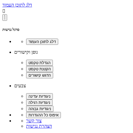
דלג לתוכן העמוד

סרגל נגישות
גופן וקישורים
צבעים
צור קשר
הצהרת נגישות