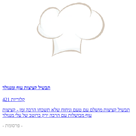
תבשיל קציצות עוף ומנגולד
421 קלוריות
תבשיל קציצות מושלם עם טעם וניחוח שלא תשכחו הרבה זמן - קציצות
עוף מבושלות עם הרבה ירק ברוטב של עלי מנגולד
- פרסומת -