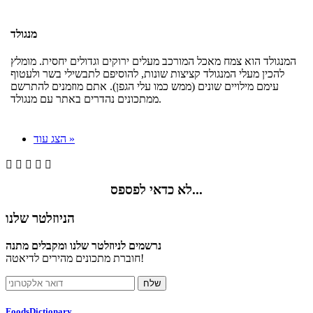
מנגולד
המנגולד הוא צמח מאכל המורכב מעלים ירוקים וגדולים יחסית. מומלץ
להכין מעלי המנגולד קציצות שונות, להוסיפם לתבשילי בשר ולעטוף
עימם מילויים שונים (ממש כמו עלי הגפן). אתם מוזמנים להתרשם
ממתכונים נהדרים באתר עם מנגולד.
הצג עוד »





לא כדאי לפספס...
הניוזלטר שלנו
נרשמים לניוזלטר שלנו ומקבלים מתנה
חוברת מתכונים מהירים לדיאטה!
FoodsDictionary