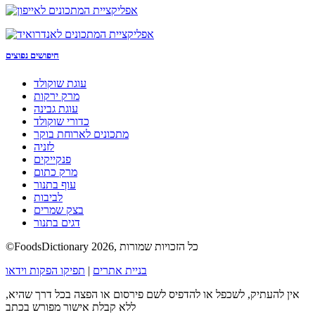
חיפושים נפוצים
עוגת שוקולד
מרק ירקות
עוגת גבינה
כדורי שוקולד
מתכונים לארוחת בוקר
לזניה
פנקייקים
מרק כתום
עוף בתנור
לביבות
בצק שמרים
דגים בתנור
©FoodsDictionary 2026, כל הזכויות שמורות
בניית אתרים
|
תפיקו הפקות וידאו
אין להעתיק, לשכפל או להדפיס לשם פירסום או הפצה בכל דרך שהיא,
ללא קבלת אישור מפורש בכתב