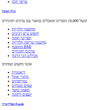
ערוצי תוכן
מילון האוכל
מעל 10,000 מוצרים ומאכלים במאגר עם ערכים תזונתיים!
מחשבון קלוריות
חיפוש ע"פ רכיבים
תפריטי תזונה
מחשבון שריפת קלוריות
מחשבון BMI
ערכים תזונתיים
מכילים הכי הרבה
אנשי מקצוע ועסקים
דיאטניות
בלוגרי אוכל
נטורופתים
שפים וטבחים
מאמני כושר
יועצים לתזונה
אפליקציית Foods