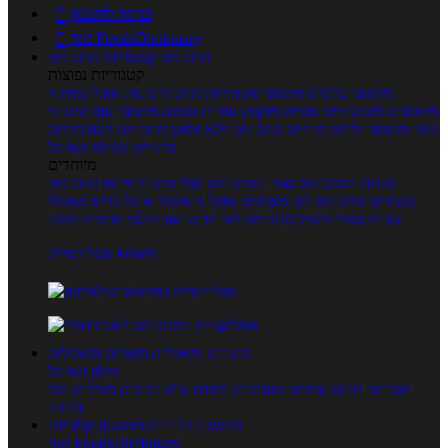
כניסה לחשבון

מנוי FoodsDictionary

מתכונים
קטגוריות מתכונים
קטגוריות נפוצות
מתכוני סלטים
מתכוני פשטידות
מתכוני עוגות
אוכל צמחוני
מתכונים לטבעוניים
אפייה
מוקפץ
עוגיות
פסטה
מתכוני עוף
מתכוני
בשר
מתכוני ילדים
מרקים
מתכונים ללא גלוטן
מתכונים לסוכרתיים
טרנדים בעולם האוכל
מיוחדים
מנתח המתכונים
ספר המתכונים שלי
מתכוני וידאו
מתכונים
עשירים
מתכונים לפי מצרכים
אוכל דיאטטי
אוכל בריא
מאכלי
עדות
ספרי בישול
מתכונים לפי חגים ועונות
לפי שיטות הכנה
אפליקציית Foods
מוצרים ומאכלים
מוצרים ומאכלים
מילון האוכל
תפריטי תזונה
ערכים תזונתיים
חיפוש ע"פ רכיבים
מכילים הכי
הרבה
מחשבון קלוריות
מחשבון קלוריות
מנוי FoodsDictionary