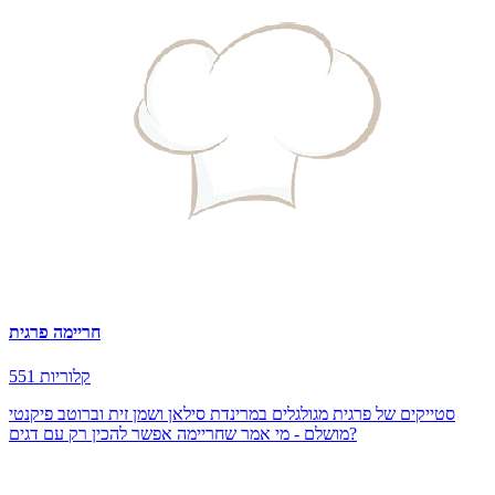
חריימה פרגית
551 קלוריות
סטייקים של פרגית מגולגלים במרינדת סילאן ושמן זית וברוטב פיקנטי
מושלם - מי אמר שחריימה אפשר להכין רק עם דגים?