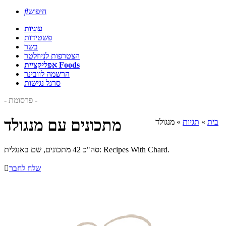
חיפוש

עוגיות
פשטידות
בשר
הצטרפות לניוזלטר
אפליקציית Foods
הרשמה לוובינר
סרגל נגישות
- פרסומת -
מתכונים עם מנגולד
בית
»
תגיות
»
מנגולד
סה"כ 42 מתכונים, שם באנגלית: Recipes With Chard.
שלח לחבר
