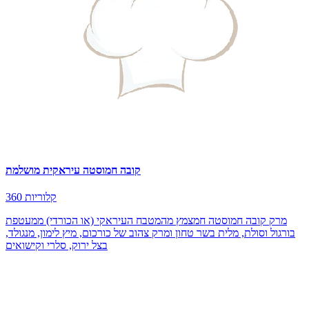
קובה חמוסטה עיראקית מושלמת
360 קלוריות
מרק קובה חמוסטה חמצמץ מהמטבח העיראקי (או הכורדי) ממעטפת
בורגול וסולת, מלית בשר טחון ומרק צהוב של כורכום, מיץ לימון, מנגולד,
בצל ירוק, סלרי וקישואים