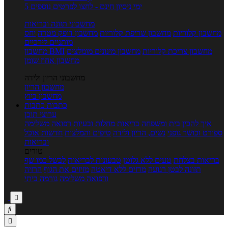
5 ימי ניסיון חינם - לחצו לפרטים נוספים
מחשבוני תזונה ובריאות
מחשבון קלוריות
מחשבון שריפת קלוריות
מחשבון דופק מטרה
יחס
מותניים לירכיים
מחשבון צריכת קלוריות
מחשבון מינונים מומלצים
מחשבון BMI
מחשבון אחוז שומן
מחשבוני הריון ולידה
מחשבון הריון
מחשבון ביוץ
כתבות
כתבות
ערוצי תוכן
איך להכין
בית ומשפחה
בריאות
מחלות ובעיות
רפואה משלימה
ספורט וכושר גופני
נשים, הריון ולידה
טיפים והמלצות
חדשות אוכל
ובריאות
טורים
בריאות בצלחת
טעים ללא גלוטן
טבעונות לבריאות
לבשל כמו שף
תזונה לבטן רגועה
מרזים ללא דיאטה
מזיזים את הגוף
הרזיה
ורפואה משלימה
גורמה ביתי


