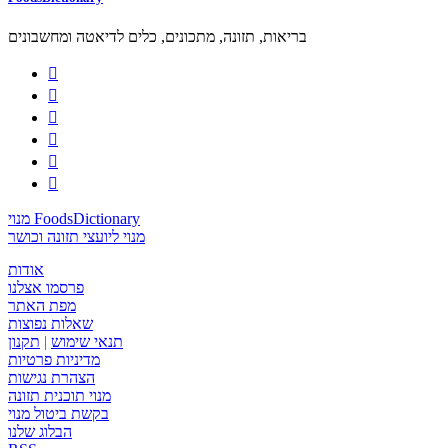
בריאות, תזונה, מתכונים, כלים לדיאטה ומחשבונים






מנוי FoodsDictionary
מנוי ליועצי תזונה וכושר
אודות
פרסמו אצלנו
מפת האתר
שאלות נפוצות
תנאי שימוש
|
תקנון
מדיניות פרטיות
הצהרת נגישות
מנוי תוכנית תזונה
בקשת ביטול מנוי
הבלוג שלנו