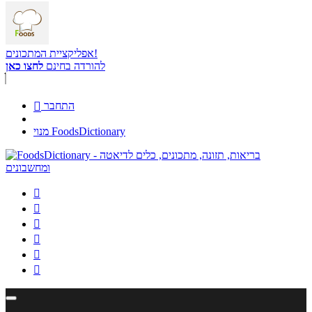
אפליקציית המתכונים!
להורדה בחינם
לחצו כאן
התחבר

מנוי FoodsDictionary





