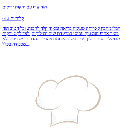
חזה עוף עם ירקות ירוקים
613 קלוריות
קבלו מתכון לארוחה טעימה בריאה ומאוד קלה להכנה, וכל הטוב הזה
בסיר אחד! חזה עוף עסיסי במרינדת שום ובזיליקום, לצד לקט ירקות
מבושלים עם תבלון עדין. פשוט ארוחת צהריים נהדרת, משביעה ולא
מכבידה בכלל,...