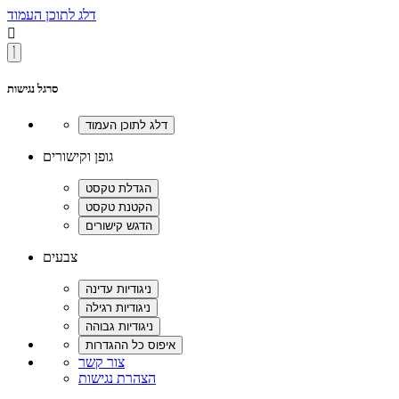
דלג לתוכן העמוד

סרגל נגישות
גופן וקישורים
צבעים
צור קשר
הצהרת נגישות