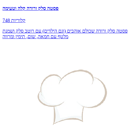
פסטה סלק ורודה קלה וטעימה
748 קלוריות
פסטה סלק ורודה שכולם אוהבים (וגם הילדים) עם רוטב סלק ושמנת
מלטף עם חמאה, שום, תימין ומרווה