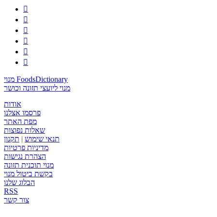






מנוי FoodsDictionary
מנוי ליועצי תזונה וכושר
אודות
פרסמו אצלנו
מפת האתר
שאלות נפוצות
תנאי שימוש
|
תקנון
מדיניות פרטיות
הצהרת נגישות
מנוי תוכנית תזונה
בקשת ביטול מנוי
הבלוג שלנו
RSS
צור קשר