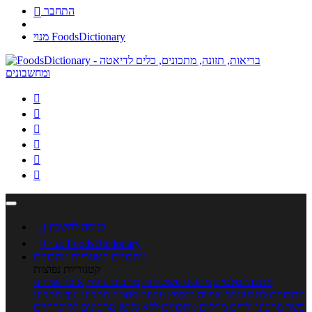
התחבר

מנוי FoodsDictionary






כניסה לחשבון

מנוי FoodsDictionary

מתכונים
קטגוריות מתכונים
קטגוריות נפוצות
מתכוני סלטים
מתכוני פשטידות
מתכוני עוגות
אוכל צמחוני
מתכונים לטבעוניים
אפייה
מוקפץ
עוגיות
פסטה
מתכוני עוף
מתכוני
בשר
מתכוני ילדים
מרקים
מתכונים ללא גלוטן
מתכונים לסוכרתיים