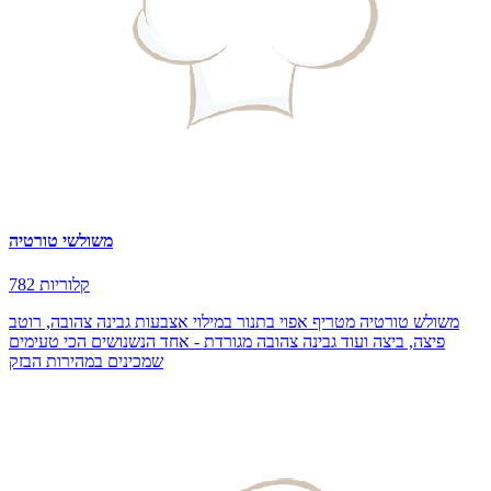
משולשי טורטיה
782 קלוריות
משולש טורטיה מטריף אפוי בתנור במילוי אצבעות גבינה צהובה, רוטב
פיצה, ביצה ועוד גבינה צהובה מגורדת - אחד הנשנושים הכי טעימים
שמכינים במהירות הבזק