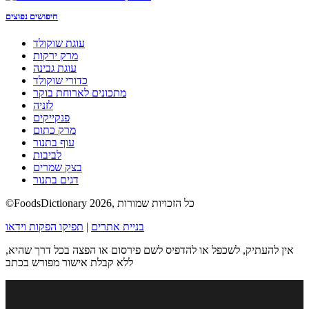
חיפושים נפוצים
עוגת שוקולד
מרק ירקות
עוגת גבינה
כדורי שוקולד
מתכונים לארוחת בוקר
לזניה
פנקייקים
מרק כתום
עוף בתנור
לביבות
בצק שמרים
דגים בתנור
©FoodsDictionary 2026, כל הזכויות שמורות
בניית אתרים
|
תפיקו הפקות וידאו
אין להעתיק, לשכפל או להדפיס לשם פירסום או הפצה בכל דרך שהיא,
ללא קבלת אישור מפורש בכתב