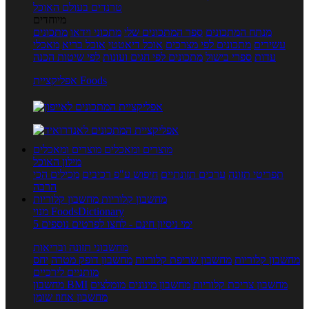
טרנדים בעולם האוכל
מיוחדים
מנתח המתכונים
ספר המתכונים שלי
מתכוני וידאו
מתכונים
עשירים
מתכונים לפי מצרכים
אוכל דיאטטי
אוכל בריא
מאכלי
עדות
ספרי בישול
מתכונים לפי חגים ועונות
לפי שיטות הכנה
אפליקציית Foods
מוצרים ומאכלים
מוצרים ומאכלים
מילון האוכל
תפריטי תזונה
ערכים תזונתיים
חיפוש ע"פ רכיבים
מכילים הכי
הרבה
מחשבון קלוריות
מחשבון קלוריות
מנוי FoodsDictionary
5 ימי ניסיון חינם - לחצו לפרטים נוספים
מחשבוני תזונה ובריאות
מחשבון קלוריות
מחשבון שריפת קלוריות
מחשבון דופק מטרה
יחס
מותניים לירכיים
מחשבון צריכת קלוריות
מחשבון מינונים מומלצים
מחשבון BMI
מחשבון אחוז שומן