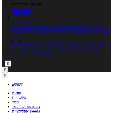
מחשבוני הריון ולידה
מחשבון הריון
מחשבון ביוץ
כתבות
כתבות
ערוצי תוכן
איך להכין
בית ומשפחה
בריאות
מחלות ובעיות
רפואה משלימה
ספורט וכושר גופני
נשים, הריון ולידה
טיפים והמלצות
חדשות אוכל
ובריאות
טורים
בריאות בצלחת
טעים ללא גלוטן
טבעונות לבריאות
לבשל כמו שף
תזונה לבטן רגועה
מרזים ללא דיאטה
מזיזים את הגוף
הרזיה
ורפואה משלימה
גורמה ביתי



חיפוש

עוגיות
פשטידות
בשר
הצטרפות לניוזלטר
אפליקציית Foods