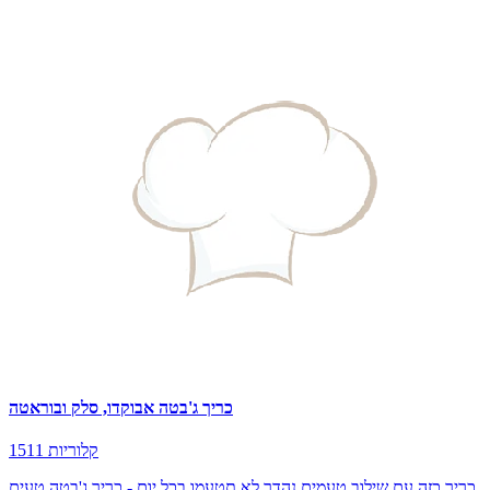
כריך ג'בטה אבוקדו, סלק ובוראטה
1511 קלוריות
כריך כזה עם שילוב טעמים נהדר לא תטעמו בכל יום - כריך ג'בטה טעים