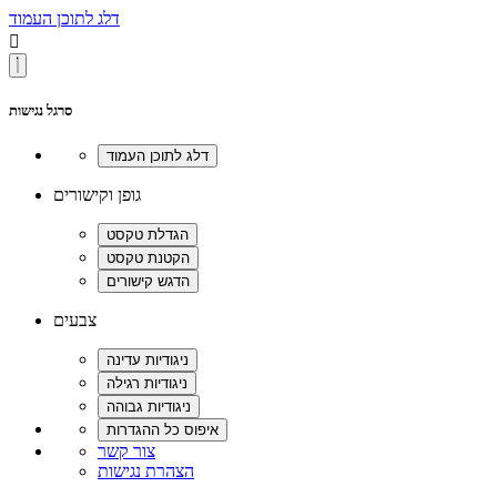
דלג לתוכן העמוד

סרגל נגישות
גופן וקישורים
צבעים
צור קשר
הצהרת נגישות