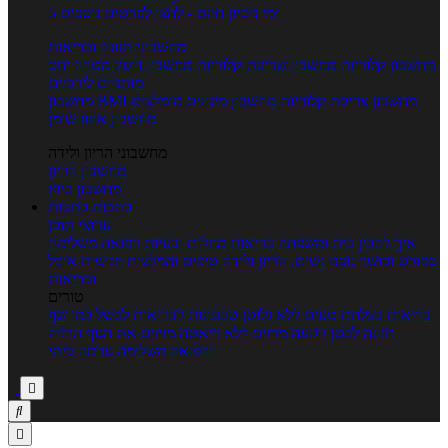
5 ימי ניסיון חינם - לחצו לפרטים נוספים
מחשבוני תזונה ובריאות
מחשבון קלוריות
מחשבון שריפת קלוריות
מחשבון דופק מטרה
יחס
מותניים לירכיים
מחשבון צריכת קלוריות
מחשבון מינונים מומלצים
מחשבון BMI
מחשבון אחוז שומן
מחשבוני הריון ולידה
מחשבון הריון
מחשבון ביוץ
כתבות
כתבות
ערוצי תוכן
איך להכין
בית ומשפחה
בריאות
מחלות ובעיות
רפואה משלימה
ספורט וכושר גופני
נשים, הריון ולידה
טיפים והמלצות
חדשות אוכל
ובריאות
טורים
בריאות בצלחת
טעים ללא גלוטן
טבעונות לבריאות
לבשל כמו שף
תזונה לבטן רגועה
מרזים ללא דיאטה
מזיזים את הגוף
הרזיה
ורפואה משלימה
גורמה ביתי


