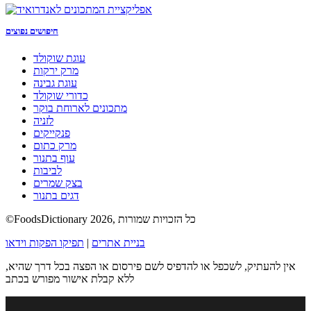
חיפושים נפוצים
עוגת שוקולד
מרק ירקות
עוגת גבינה
כדורי שוקולד
מתכונים לארוחת בוקר
לזניה
פנקייקים
מרק כתום
עוף בתנור
לביבות
בצק שמרים
דגים בתנור
©FoodsDictionary 2026, כל הזכויות שמורות
בניית אתרים
|
תפיקו הפקות וידאו
אין להעתיק, לשכפל או להדפיס לשם פירסום או הפצה בכל דרך שהיא,
ללא קבלת אישור מפורש בכתב