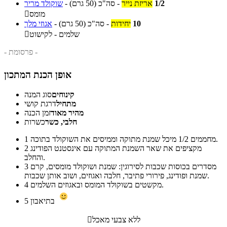
1/2
אריזת נייר
-
סה"כ
(50 גרם)
-
שוקולד מריר
מומס

10
יחידות
-
סה"כ
(50 גרם)
-
אגוזי מלך
שלמים - לקישוט

- פרסומת -
אופן הכנת המתכון
קינוחים
סוג המנה
מתחיל
דרגת קושי
מהיר מאוד
זמן הכנה
חלבי, כשר
כשרות
מחממים 1/2 מיכל שמנת מתוקה וממיסים את השוקולד בתוכה.
1
מקציפים את שאר השמנת המתוקה עם אינסטנט הפודינג
2
והחלב.
מסדרים בכוסות שכבות לסירוגין: שמנת ושוקולד מומסים, קרם
3
שמנת ופודינג, פירורי פתיבר, חלבה ואגוזים, ושוב אותן שכבות.
מקשטים בשוקולד המומס ובאגוזים השלמים.
4
בתיאבון
5
ללא צבעי מאכל
