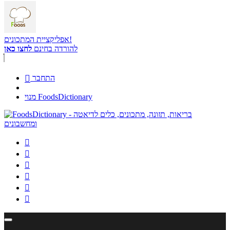
אפליקציית המתכונים!
להורדה בחינם
לחצו כאן
התחבר

מנוי FoodsDictionary





