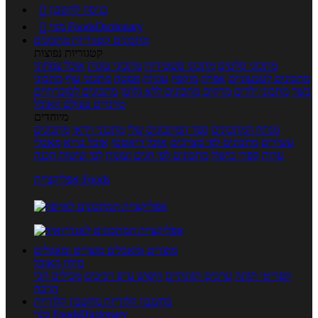
כניסה לחשבון

מנוי FoodsDictionary

מתכונים
קטגוריות מתכונים
קטגוריות נפוצות
מתכוני סלטים
מתכוני פשטידות
מתכוני עוגות
אוכל צמחוני
מתכונים לטבעוניים
אפייה
מוקפץ
עוגיות
פסטה
מתכוני עוף
מתכוני
בשר
מתכוני ילדים
מרקים
מתכונים ללא גלוטן
מתכונים לסוכרתיים
טרנדים בעולם האוכל
מיוחדים
מנתח המתכונים
ספר המתכונים שלי
מתכוני וידאו
מתכונים
עשירים
מתכונים לפי מצרכים
אוכל דיאטטי
אוכל בריא
מאכלי
עדות
ספרי בישול
מתכונים לפי חגים ועונות
לפי שיטות הכנה
אפליקציית Foods
מוצרים ומאכלים
מוצרים ומאכלים
מילון האוכל
תפריטי תזונה
ערכים תזונתיים
חיפוש ע"פ רכיבים
מכילים הכי
הרבה
מחשבון קלוריות
מחשבון קלוריות
מנוי FoodsDictionary