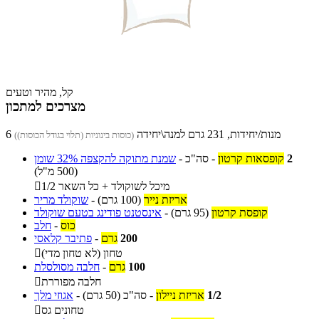
קל, מהיר וטעים
מצרכים למתכון
6 מנות/יחידות, 231 גרם למנה\יחידה
(כוסות בינוניות (תלוי בגודל הכוסות))
2
קופסאות קרטון
-
סה"כ
-
שמנת מתוקה להקצפה 32% שומן
(500 מ"ל)
1/2 מיכל לשוקולד + כל השאר

אריזת נייר
(100 גרם)
-
שוקולד מריר
קופסת קרטון
(95 גרם)
-
אינסטנט פודינג בטעם שוקולד
כוס
-
חלב
200
גרם
-
פתיבר קלאסי
טחון (לא טחון מדי)

100
גרם
-
חלבה מסולסלת
חלבה מפוררת

1/2
אריזת ניילון
-
סה"כ
(50 גרם)
-
אגוזי מלך
טחונים גס
