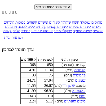





מתוקים
שוקולד
קינוח שוקולד
קינוחים אישיים
קינוחים בכוסות
קינוחים
לילדים
קינוחים מהירים
קינוחים קטנים
קינוחים קלים להכנה
מתכונים
אישיים
שמנת מתוקה
שוקולד מריר
אינסטנט פודינג
פתיבר
חלבה
קצפת
הצג עוד תגיות
ערך תזונתי למתכון
סימון תזונתי
למנה\יחידה
ל-100 גרם
קלוריות (אנרגיה)
850
368
חלבונים
(גרם)
11.34
4.91
פחמימות
(גרם)
75
33
שומנים
(גרם)
57.04
24.71
מתוכם
שומן רווי
(גרם)
26.67
11.55
כולסטרול
(מ"ג)
96.93
41.99
נתרן
(מ"ג)
310
134.3
סיבים תזונתיים
(גרם)
5.17
2.24