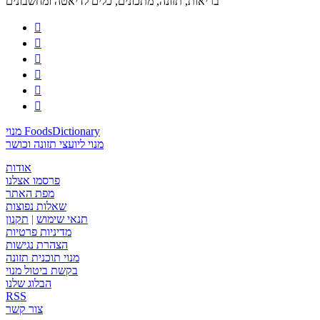
בריאות, תזונה, מתכונים, כלים לדיאטה ומחשבונים






מנוי FoodsDictionary
מנוי ליועצי תזונה וכושר
אודות
פרסמו אצלנו
מפת האתר
שאלות נפוצות
תנאי שימוש
|
תקנון
מדיניות פרטיות
הצהרת נגישות
מנוי תוכנית תזונה
בקשת ביטול מנוי
הבלוג שלנו
RSS
צור קשר