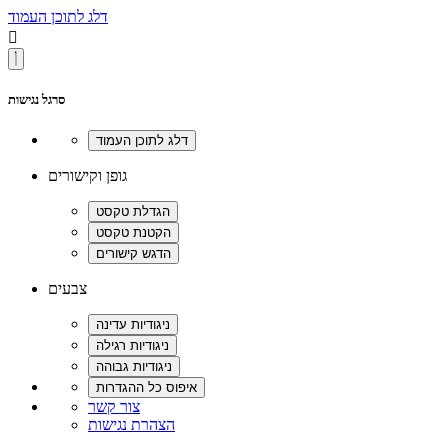
דלג לתוכן העמוד

סרגל נגישות
גופן וקישורים
צבעים
צור קשר
הצהרת נגישות