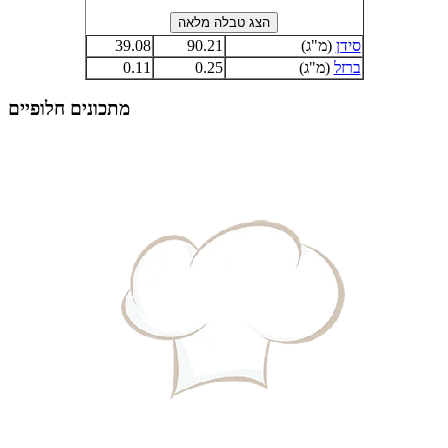
סידן
(מ"ג)
90.21
39.08
ברזל
(מ"ג)
0.25
0.11
מתכונים חלופיים