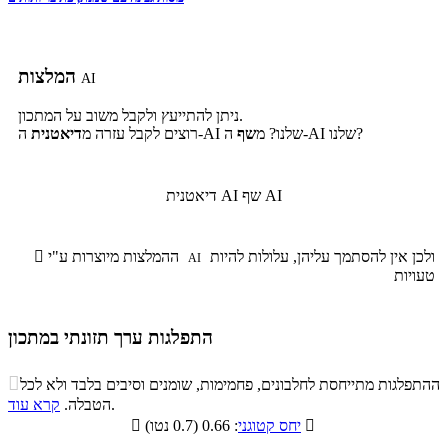
המלצות
AI
ניתן להתייעץ ולקבל משוב על המתכון.
ה-AI שלנו?
ה-AI שלנו? מ
שף
רוצים לקבל עזרה מ
דיאטנית
שף AI
דיאטנית AI
ולכן אין להסתמך עליהן, עלולות להיות
ההמלצות מיוצרות ע"י

AI
טעויות
התפלגות ערך תזונתי במתכון
התפלגות ערך תזונתי במתכון

ההתפלגות מתייחסת לחלבונים, פחמימות, שומנים וסיבים בלבד ולא לכל
סיבים
.
הטבלה.
קרא עוד
פחמימות
חלבונים
שומנים
תזונתיים

: 0.66 (0.7 נטו)
יחס קטוגני

3.5%
38.4%
7.6%
50.5%