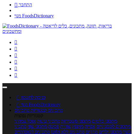
התחבר

מנוי FoodsDictionary






כניסה לחשבון

מנוי FoodsDictionary

מתכונים
קטגוריות מתכונים
קטגוריות נפוצות
מתכוני סלטים
מתכוני פשטידות
מתכוני עוגות
אוכל צמחוני
מתכונים לטבעוניים
אפייה
מוקפץ
עוגיות
פסטה
מתכוני עוף
מתכוני
בשר
מתכוני ילדים
מרקים
מתכונים ללא גלוטן
מתכונים לסוכרתיים