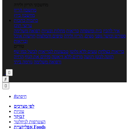
מחשבוני הריון ולידה
מחשבון הריון
מחשבון ביוץ
כתבות
כתבות
ערוצי תוכן
איך להכין
בית ומשפחה
בריאות
מחלות ובעיות
רפואה משלימה
ספורט וכושר גופני
נשים, הריון ולידה
טיפים והמלצות
חדשות אוכל
ובריאות
טורים
בריאות בצלחת
טעים ללא גלוטן
טבעונות לבריאות
לבשל כמו שף
תזונה לבטן רגועה
מרזים ללא דיאטה
מזיזים את הגוף
הרזיה
ורפואה משלימה
גורמה ביתי



חיפוש

לפי מצרכים
עוגיות
בוקר?
הצטרפות לניוזלטר
אפליקציית Foods