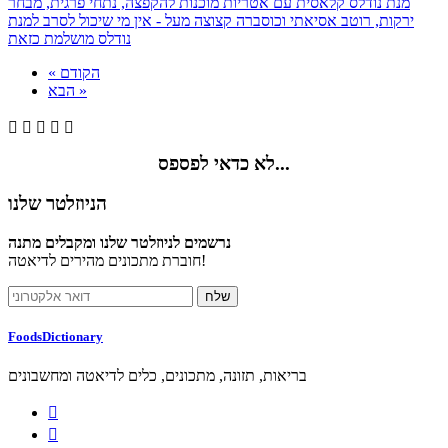
מנת נודלס קלאסית עם אטריות מוכנות להקפצה, נתחי פרגית, מבחר
ירקות, רוטב אסיאתי וכוסברה קצוצה מעל - אין מי שיכול לסרב למנת
נודלס מושלמת כזאת
« הקודם
הבא »





לא כדאי לפספס...
הניוזלטר שלנו
נרשמים לניוזלטר שלנו ומקבלים מתנה
חוברת מתכונים מהירים לדיאטה!
FoodsDictionary
בריאות, תזונה, מתכונים, כלים לדיאטה ומחשבונים

