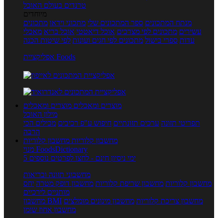
טרנדים בעולם האוכל
מיוחדים
מנתח המתכונים
ספר המתכונים שלי
מתכוני וידאו
מתכונים
עשירים
מתכונים לפי מצרכים
אוכל דיאטטי
אוכל בריא
מאכלי
עדות
ספרי בישול
מתכונים לפי חגים ועונות
לפי שיטות הכנה
אפליקציית Foods
מוצרים ומאכלים
מוצרים ומאכלים
מילון האוכל
תפריטי תזונה
ערכים תזונתיים
חיפוש ע"פ רכיבים
מכילים הכי
הרבה
מחשבון קלוריות
מחשבון קלוריות
מנוי FoodsDictionary
5 ימי ניסיון חינם - לחצו לפרטים נוספים
מחשבוני תזונה ובריאות
מחשבון קלוריות
מחשבון שריפת קלוריות
מחשבון דופק מטרה
יחס
מותניים לירכיים
מחשבון צריכת קלוריות
מחשבון מינונים מומלצים
מחשבון BMI
מחשבון אחוז שומן