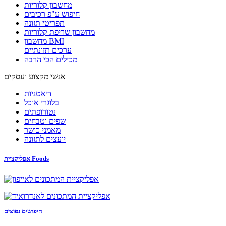
מחשבון קלוריות
חיפוש ע"פ רכיבים
תפריטי תזונה
מחשבון שריפת קלוריות
מחשבון BMI
ערכים תזונתיים
מכילים הכי הרבה
אנשי מקצוע ועסקים
דיאטניות
בלוגרי אוכל
נטורופתים
שפים וטבחים
מאמני כושר
יועצים לתזונה
אפליקציית Foods
חיפושים נפוצים