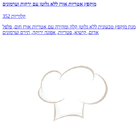
מוקפץ אטריות אורז ללא גלוטן עם ירקות וערמונים
352 קלוריות
מנת מוקפץ טבעונית ללא גלוטן קלה ומהירה עם אטריות אורז חום, פלפל
אדום, קישוא, פטריות, אפונה ירוקה, תירס וערמונים