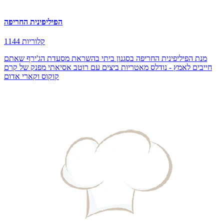
הפיליפינית החריפה
1144 קלוריות
מנת הפיליפינית החריפה בסגנון ביתי בהשראת מסעדת הג'ירף שאתם
חייבים לאמץ - נודלס מאטריות ביצים עם רוטב אסיאתי מפנק של קרם
קוקוס וקארי אדום