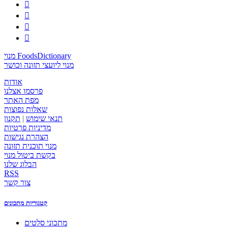




מנוי FoodsDictionary
מנוי ליועצי תזונה וכושר
אודות
פרסמו אצלנו
מפת האתר
שאלות נפוצות
תנאי שימוש
|
תקנון
מדיניות פרטיות
הצהרת נגישות
מנוי תוכנית תזונה
בקשת ביטול מנוי
הבלוג שלנו
RSS
צור קשר
קטגוריות מתכונים
מתכוני סלטים