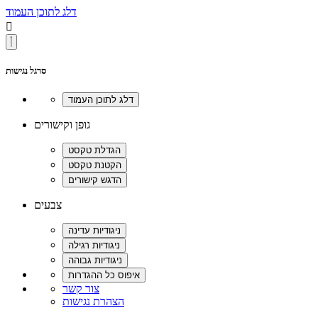
דלג לתוכן העמוד

סרגל נגישות
גופן וקישורים
צבעים
צור קשר
הצהרת נגישות