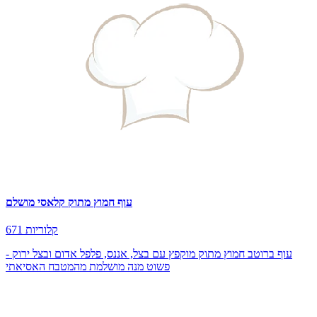
עוף חמוץ מתוק קלאסי מושלם
671 קלוריות
עוף ברוטב חמוץ מתוק מוקפץ עם בצל, אננס, פלפל אדום ובצל ירוק -
פשוט מנה מושלמת מהמטבח האסיאתי