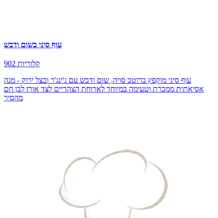
עוף סיני בשום ודבש
902 קלוריות
עוף סיני מוקפץ ברוטב סויה, שום ודבש עם ג'ינג'ר ובצל ירוק - מנה
אסיאתית ממכרת וטעימה במיוחד לארוחת הצהריים לצד אורז לבן חם
מהסיר