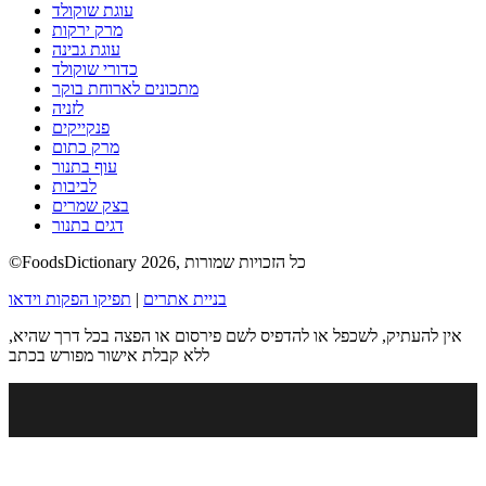
עוגת שוקולד
מרק ירקות
עוגת גבינה
כדורי שוקולד
מתכונים לארוחת בוקר
לזניה
פנקייקים
מרק כתום
עוף בתנור
לביבות
בצק שמרים
דגים בתנור
©FoodsDictionary 2026, כל הזכויות שמורות
בניית אתרים
|
תפיקו הפקות וידאו
אין להעתיק, לשכפל או להדפיס לשם פירסום או הפצה בכל דרך שהיא,
ללא קבלת אישור מפורש בכתב