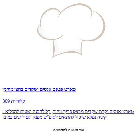
טארט פטנט אגסים ושקדים בחצי מהזמן
309 קלוריות
טארט אגסים וקרם שקדים מבצק פריך מהיר, קל להכנה וטעים להפליא -
קינוח נפלא שיכול להתאים לסופ"ש מפנק וגם לחגים כמובן
עוד הצעות למתכונים