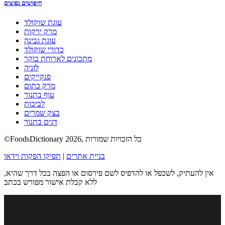
חיפושים נפוצים
עוגת שוקולד
מרק ירקות
עוגת גבינה
כדורי שוקולד
מתכונים לארוחת בוקר
לזניה
פנקייקים
מרק כתום
עוף בתנור
לביבות
בצק שמרים
דגים בתנור
©FoodsDictionary 2026, כל הזכויות שמורות
בניית אתרים
|
תפיקו הפקות וידאו
אין להעתיק, לשכפל או להדפיס לשם פירסום או הפצה בכל דרך שהיא,
ללא קבלת אישור מפורש בכתב