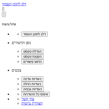
דלג לתוכן העמוד

סרגל נגישות
גופן וקישורים
צבעים
צור קשר
הצהרת נגישות