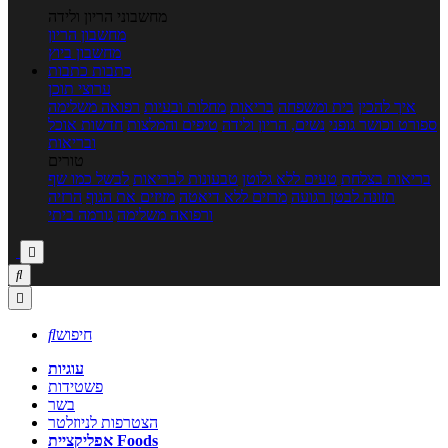
מחשבוני הריון ולידה
מחשבון הריון
מחשבון ביוץ
כתבות
כתבות
ערוצי תוכן
איך להכין
בית ומשפחה
בריאות
מחלות ובעיות
רפואה משלימה
ספורט וכושר גופני
נשים, הריון ולידה
טיפים והמלצות
חדשות אוכל
ובריאות
טורים
בריאות בצלחת
טעים ללא גלוטן
טבעונות לבריאות
לבשל כמו שף
תזונה לבטן רגועה
מרזים ללא דיאטה
מזיזים את הגוף
הרזיה
ורפואה משלימה
גורמה ביתי



חיפוש

עוגיות
פשטידות
בשר
הצטרפות לניוזלטר
אפליקציית Foods