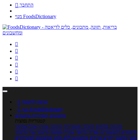
התחבר

מנוי FoodsDictionary






כניסה לחשבון

מנוי FoodsDictionary

מתכונים
קטגוריות מתכונים
קטגוריות נפוצות
מתכוני סלטים
מתכוני פשטידות
מתכוני עוגות
אוכל צמחוני
מתכונים לטבעוניים
אפייה
מוקפץ
עוגיות
פסטה
מתכוני עוף
מתכוני
בשר
מתכוני ילדים
מרקים
מתכונים ללא גלוטן
מתכונים לסוכרתיים