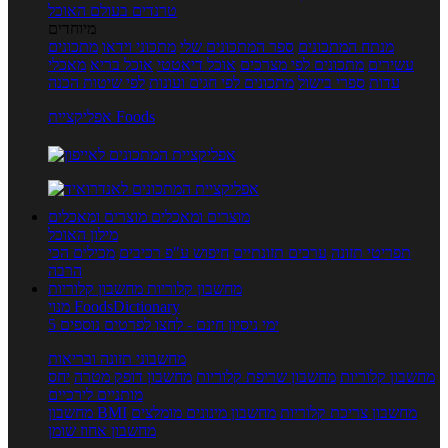
טרנדים בעולם האוכל
מיוחדים
מנתח המתכונים
ספר המתכונים שלי
מתכוני וידאו
מתכונים
עשירים
מתכונים לפי מצרכים
אוכל דיאטטי
אוכל בריא
מאכלי
עדות
ספרי בישול
מתכונים לפי חגים ועונות
לפי שיטות הכנה
אפליקציית Foods
מוצרים ומאכלים
מוצרים ומאכלים
מילון האוכל
תפריטי תזונה
ערכים תזונתיים
חיפוש ע"פ רכיבים
מכילים הכי
הרבה
מחשבון קלוריות
מחשבון קלוריות
מנוי FoodsDictionary
5 ימי ניסיון חינם - לחצו לפרטים נוספים
מחשבוני תזונה ובריאות
מחשבון קלוריות
מחשבון שריפת קלוריות
מחשבון דופק מטרה
יחס
מותניים לירכיים
מחשבון צריכת קלוריות
מחשבון מינונים מומלצים
מחשבון BMI
מחשבון אחוז שומן