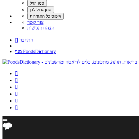
צור קשר
הצהרת נגישות
התחבר

מנוי FoodsDictionary





