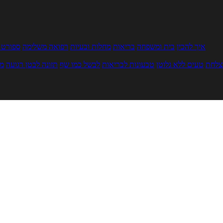
איך להכין
בית ומשפחה
בריאות
מחלות ובעיות
רפואה משלימה
ספורט ו
צלחת
טעים ללא גלוטן
טבעונות לבריאות
לבשל כמו שף
תזונה לבטן רגועה
מר