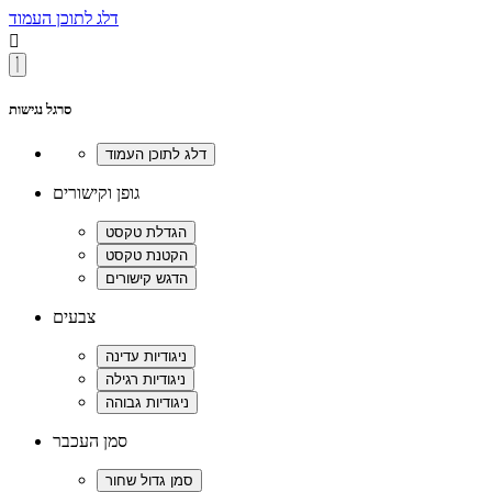
דלג לתוכן העמוד

סרגל נגישות
גופן וקישורים
צבעים
סמן העכבר