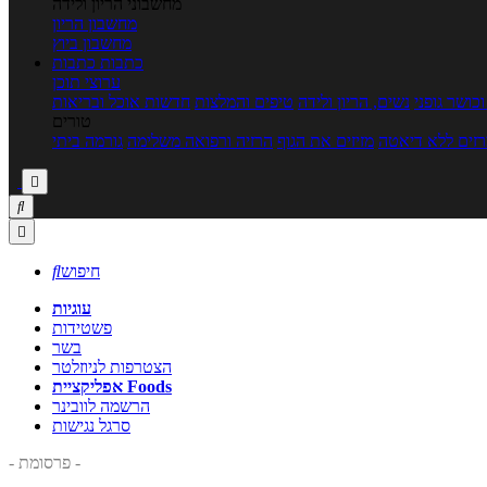
מחשבוני הריון ולידה
מחשבון הריון
מחשבון ביוץ
כתבות
כתבות
ערוצי תוכן
כושר גופני
נשים, הריון ולידה
טיפים והמלצות
חדשות אוכל ובריאות
טורים
זים ללא דיאטה
מזיזים את הגוף
הרזיה ורפואה משלימה
גורמה ביתי



חיפוש

עוגיות
פשטידות
בשר
הצטרפות לניוזלטר
אפליקציית Foods
הרשמה לוובינר
סרגל נגישות
- פרסומת -