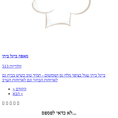
מאפה בייגל ביתי
513 קלוריות
בייגל ביתי עגול בציפוי מלח גס ושומשום - תמיד טוב כשיש בבית גם
לארוחות הבוקר וגם לארוחות הערב
« הקודם
הבא »





לא כדאי לפספס...