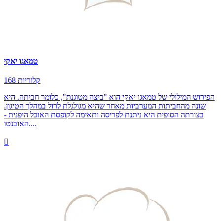
טמאגו יאקי
168 קלוריות
הפירוש המילולי של טמאגו יאקי הוא "ביצה מטוגנת", כלומר חביתה. היא
שונה מהחביתות המערביות מאחר שהיא מגולגלת לרול במהלך הטיגון.
בצורתה הסופית היא ניתנת לפריסה ותאימה לקופסת האוכל היפנית -
האובנטו....
