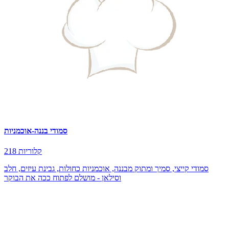
סמודי בננה-אוכמניות
218 קלוריות
סמודי קייצי, סמיך ומתוק מבננה, אוכמניות כחולות, גבינת עיזים, חלב
וסילאן - מושלם לפתוח ככה את הבוקר