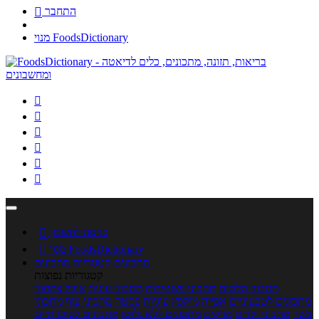
התחבר

מנוי FoodsDictionary






כניסה לחשבון

מנוי FoodsDictionary

מתכונים
קטגוריות מתכונים
קטגוריות נפוצות
מתכוני סלטים
מתכוני פשטידות
מתכוני עוגות
אוכל צמחוני
מתכונים לטבעוניים
אפייה
מוקפץ
עוגיות
פסטה
מתכוני עוף
מתכוני
בשר
מתכוני ילדים
מרקים
מתכונים ללא גלוטן
מתכונים לסוכרתיים