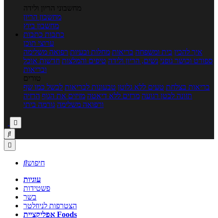
מחשבוני הריון ולידה
מחשבון הריון
מחשבון ביוץ
כתבות
כתבות
ערוצי תוכן
איך להכין
בית ומשפחה
בריאות
מחלות ובעיות
רפואה משלימה
ספורט וכושר גופני
נשים, הריון ולידה
טיפים והמלצות
חדשות אוכל
ובריאות
טורים
בריאות בצלחת
טעים ללא גלוטן
טבעונות לבריאות
לבשל כמו שף
תזונה לבטן רגועה
מרזים ללא דיאטה
מזיזים את הגוף
הרזיה
ורפואה משלימה
גורמה ביתי



חיפוש

עוגיות
פשטידות
בשר
הצטרפות לניוזלטר
אפליקציית Foods