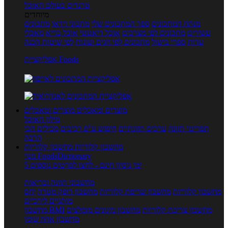
טרנדים בעולם האוכל
מיוחדים
מנתח המתכונים
ספר המתכונים שלי
מתכוני וידאו
מתכונים
עשירים
מתכונים לפי מצרכים
אוכל דיאטטי
אוכל בריא
מאכלי
עדות
ספרי בישול
מתכונים לפי חגים ועונות
לפי שיטות הכנה
אפליקציית Foods
מוצרים ומאכלים
מוצרים ומאכלים
מילון האוכל
תפריטי תזונה
ערכים תזונתיים
חיפוש ע"פ רכיבים
מכילים הכי
הרבה
מחשבון קלוריות
מחשבון קלוריות
מנוי FoodsDictionary
5 ימי ניסיון חינם - לחצו לפרטים נוספים
מחשבוני תזונה ובריאות
מחשבון קלוריות
מחשבון שריפת קלוריות
מחשבון דופק מטרה
יחס
מותניים לירכיים
מחשבון צריכת קלוריות
מחשבון מינונים מומלצים
מחשבון BMI
מחשבון אחוז שומן