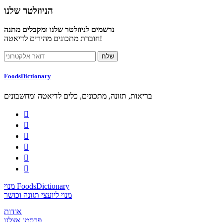
הניוזלטר שלנו
נרשמים לניוזלטר שלנו ומקבלים מתנה
חוברת מתכונים מהירים לדיאטה!
FoodsDictionary
בריאות, תזונה, מתכונים, כלים לדיאטה ומחשבונים






מנוי FoodsDictionary
מנוי ליועצי תזונה וכושר
אודות
פרסמו אצלנו