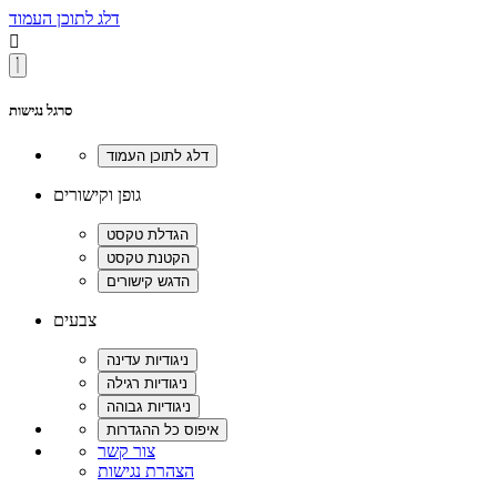
דלג לתוכן העמוד

סרגל נגישות
גופן וקישורים
צבעים
צור קשר
הצהרת נגישות