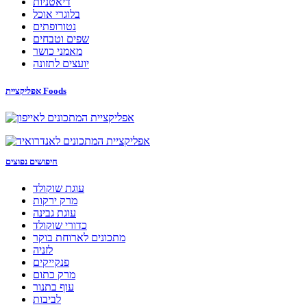
דיאטניות
בלוגרי אוכל
נטורופתים
שפים וטבחים
מאמני כושר
יועצים לתזונה
אפליקציית Foods
חיפושים נפוצים
עוגת שוקולד
מרק ירקות
עוגת גבינה
כדורי שוקולד
מתכונים לארוחת בוקר
לזניה
פנקייקים
מרק כתום
עוף בתנור
לביבות