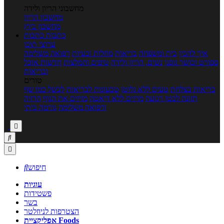
מחשבוני הריון ולידה
מחשבון הריון
מחשבון ביוץ
כתבות
כתבות
ערוצי תוכן
איך להכין
בית ומשפחה
בריאות
מחלות ובעיות
רפואה משלימה
ספורט וכושר גופני
נשים, הריון ולידה
טיפים והמלצות
חדשות אוכל
ובריאות
טורים
בריאות בצלחת
טעים ללא גלוטן
טבעונות לבריאות
לבשל כמו שף
תזונה לבטן רגועה
מרזים ללא דיאטה
מזיזים את הגוף
הרזיה
ורפואה משלימה
גורמה ביתי



חיפוש

עוגיות
פשטידות
בשר
הצטרפות לניוזלטר
אפליקציית Foods