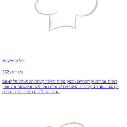
רול קרמשניט
332 קלוריות
רולים אפויים וקריספיים מבצק עלים במילוי קצפת ובנגיעות של לוטוס
וקוקוס - אחד הקינוחים הטעימים שתכינו ואל תשכחו לשמור את אופן
הכנת הרולים גם למתכונים נוספים