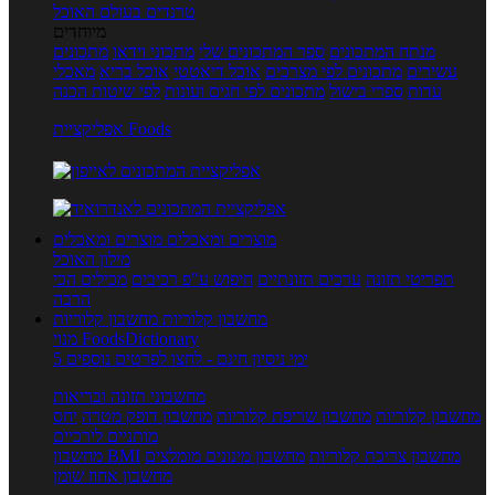
טרנדים בעולם האוכל
מיוחדים
מנתח המתכונים
ספר המתכונים שלי
מתכוני וידאו
מתכונים
עשירים
מתכונים לפי מצרכים
אוכל דיאטטי
אוכל בריא
מאכלי
עדות
ספרי בישול
מתכונים לפי חגים ועונות
לפי שיטות הכנה
אפליקציית Foods
מוצרים ומאכלים
מוצרים ומאכלים
מילון האוכל
תפריטי תזונה
ערכים תזונתיים
חיפוש ע"פ רכיבים
מכילים הכי
הרבה
מחשבון קלוריות
מחשבון קלוריות
מנוי FoodsDictionary
5 ימי ניסיון חינם - לחצו לפרטים נוספים
מחשבוני תזונה ובריאות
מחשבון קלוריות
מחשבון שריפת קלוריות
מחשבון דופק מטרה
יחס
מותניים לירכיים
מחשבון צריכת קלוריות
מחשבון מינונים מומלצים
מחשבון BMI
מחשבון אחוז שומן