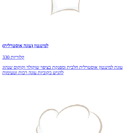
למינגטון (עוגה אוסטרלית)
330 קלוריות
עוגת למינגטון אוסטרלית חלבית ומפנקת בציפוי שוקולד וקוקוס שנהוג
להגיש כקוביות עוגה רכות וטעימות