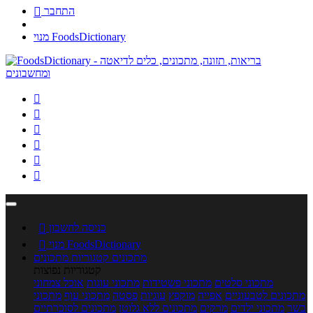
התחבר

מנוי FoodsDictionary






כניסה לחשבון

מנוי FoodsDictionary

מתכונים
קטגוריות מתכונים
קטגוריות נפוצות
מתכוני סלטים
מתכוני פשטידות
מתכוני עוגות
אוכל צמחוני
מתכונים לטבעוניים
אפייה
מוקפץ
עוגיות
פסטה
מתכוני עוף
מתכוני
בשר
מתכוני ילדים
מרקים
מתכונים ללא גלוטן
מתכונים לסוכרתיים