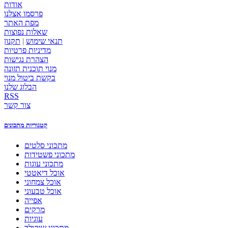
אודות
פרסמו אצלנו
מפת האתר
שאלות נפוצות
תנאי שימוש
|
תקנון
מדיניות פרטיות
הצהרת נגישות
מנוי תוכנית תזונה
בקשת ביטול מנוי
הבלוג שלנו
RSS
צור קשר
קטגוריות מתכונים
מתכוני סלטים
מתכוני פשטידות
מתכוני עוגות
אוכל דיאטטי
אוכל צמחוני
אוכל טבעוני
אפייה
מרקים
עוגיות
מתכוני שוקולד