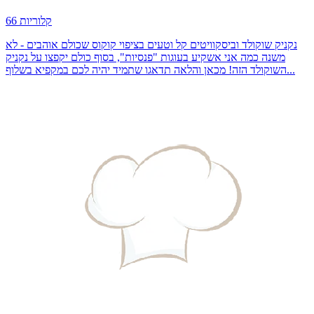
66 קלוריות
נקניק שוקולד וביסקוויטים קל וטעים בציפוי קוקוס שכולם אוהבים - לא
משנה כמה אני אשקיע בעוגות "פנסיות", בסוף כולם יקפצו על נקניק
השוקולד הזה! מכאן והלאה תדאגו שתמיד יהיה לכם במקפיא בשלוף...