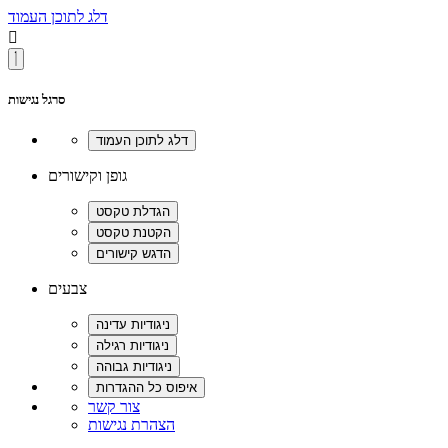
דלג לתוכן העמוד

סרגל נגישות
גופן וקישורים
צבעים
צור קשר
הצהרת נגישות