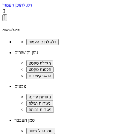
דלג לתוכן העמוד

סרגל נגישות
גופן וקישורים
צבעים
סמן העכבר