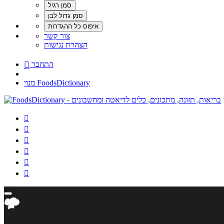
צור קשר
הצהרת נגישות
התחבר

מנוי FoodsDictionary





