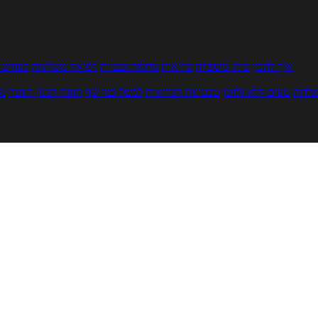
איך להכין
בית ומשפחה
בריאות
מחלות ובעיות
רפואה משלימה
ספורט ו
צלחת
טעים ללא גלוטן
טבעונות לבריאות
לבשל כמו שף
תזונה לבטן רגועה
מר