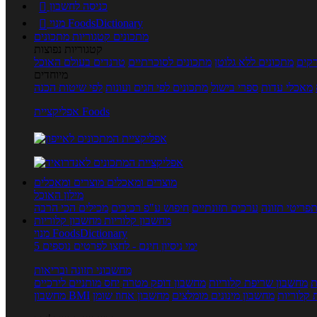
כניסה לחשבון

מנוי FoodsDictionary

מתכונים
קטגוריות מתכונים
קטגוריות נפוצות
קים
מתכונים ללא גלוטן
מתכונים לסוכרתיים
טרנדים בעולם האוכל
מיוחדים
מאכלי עדות
ספרי בישול
מתכונים לפי חגים ועונות
לפי שיטות הכנה
אפליקציית Foods
מוצרים ומאכלים
מוצרים ומאכלים
מילון האוכל
פריטי תזונה
ערכים תזונתיים
חיפוש ע"פ רכיבים
מכילים הכי הרבה
מחשבון קלוריות
מחשבון קלוריות
מנוי FoodsDictionary
5 ימי ניסיון חינם - לחצו לפרטים נוספים
מחשבוני תזונה ובריאות
ת
מחשבון שריפת קלוריות
מחשבון דופק מטרה
יחס מותניים לירכיים
 קלוריות
מחשבון מינונים מומלצים
מחשבון אחוז שומן
מחשבון BMI