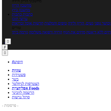
מחשבוני הריון ולידה
מחשבון הריון
מחשבון ביוץ
כתבות
כתבות
ערוצי תוכן
כושר גופני
נשים, הריון ולידה
טיפים והמלצות
חדשות אוכל ובריאות
טורים
זים ללא דיאטה
מזיזים את הגוף
הרזיה ורפואה משלימה
גורמה ביתי



חיפוש

עוגיות
פשטידות
בשר
הצטרפות לניוזלטר
אפליקציית Foods
הרשמה לוובינר
סרגל נגישות
- פרסומת -