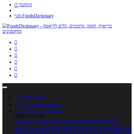
התחבר

מנוי FoodsDictionary






כניסה לחשבון

מנוי FoodsDictionary

מתכונים
קטגוריות מתכונים
קטגוריות נפוצות
מתכוני סלטים
מתכוני פשטידות
מתכוני עוגות
אוכל צמחוני
מתכונים לטבעוניים
אפייה
מוקפץ
עוגיות
פסטה
מתכוני עוף
מתכוני
בשר
מתכוני ילדים
מרקים
מתכונים ללא גלוטן
מתכונים לסוכרתיים