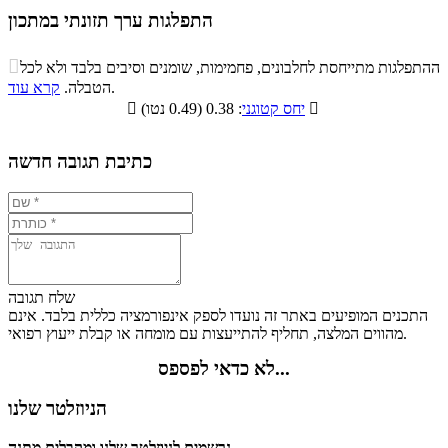
התפלגות ערך תזונתי במתכון
התפלגות ערך תזונתי במתכון

ההתפלגות מתייחסת לחלבונים, פחמימות, שומנים וסיבים בלבד ולא לכל
סיבים
.
הטבלה.
קרא עוד
פחמימות
חלבונים
שומנים
תזונתיים

: 0.38 (0.49 נטו)
יחס קטוגני

13.6%
23.9%
18.6%
43.9%
כתיבת תגובה חדשה
שלח תגובה
התכנים המופיעים באתר זה נועדו לספק אינפורמציה כללית בלבד. אינם
מהווים המלצה, תחליף להתייעצות עם מומחה או קבלת ייעוץ רפואי.
לא כדאי לפספס...
הניוזלטר שלנו
נרשמים לניוזלטר שלנו ומקבלים מתנה