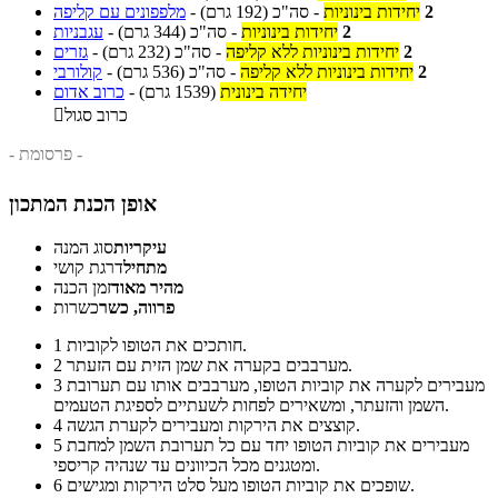
2
יחידות בינוניות
-
סה"כ
(192 גרם)
-
מלפפונים עם קליפה
2
יחידות בינוניות
-
סה"כ
(344 גרם)
-
עגבניות
2
יחידות בינוניות ללא קליפה
-
סה"כ
(232 גרם)
-
גזרים
2
יחידות בינוניות ללא קליפה
-
סה"כ
(536 גרם)
-
קולורבי
יחידה בינונית
(1539 גרם)
-
כרוב אדום
כרוב סגול

- פרסומת -
אופן הכנת המתכון
עיקריות
סוג המנה
מתחיל
דרגת קושי
מהיר מאוד
זמן הכנה
פרווה, כשר
כשרות
חותכים את הטופו לקוביות.
1
מערבבים בקערה את שמן הזית עם הזעתר.
2
מעבירים לקערה את קוביות הטופו, מערבבים אותו עם תערובת
3
השמן והזעתר, ומשאירים לפחות לשעתיים לספיגת הטעמים.
קוצצים את הירקות ומעבירים לקערת הגשה.
4
מעבירים את קוביות הטופו יחד עם כל תערובת השמן למחבת
5
ומטגנים מכל הכיוונים עד שנהיה קריספי.
שופכים את קוביות הטופו מעל סלט הירקות ומגישים.
6