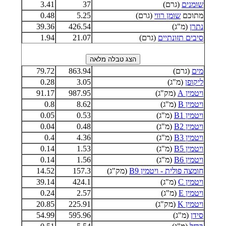
שומנים
(גרם)
37
3.41
מתוכם
שומן רווי
(גרם)
5.25
0.48
נתרן
(מ"ג)
426.54
39.36
סיבים תזונתיים
(גרם)
21.07
1.94
מים
(גרם)
863.94
79.72
ליקופן
(מ"ג)
3.05
0.28
ויטמין A
(מק"ג)
987.95
91.17
ויטמין B
(מ"ג)
8.62
0.8
ויטמין B1
(מ"ג)
0.53
0.05
ויטמין B2
(מ"ג)
0.48
0.04
ויטמין B3
(מ"ג)
4.36
0.4
ויטמין B5
(מ"ג)
1.53
0.14
ויטמין B6
(מ"ג)
1.56
0.14
חומצה פולית - ויטמין B9
(מק"ג)
157.3
14.52
ויטמין C
(מ"ג)
424.1
39.14
ויטמין E
(מ"ג)
2.57
0.24
ויטמין K
(מק"ג)
225.91
20.85
סידן
(מ"ג)
595.96
54.99