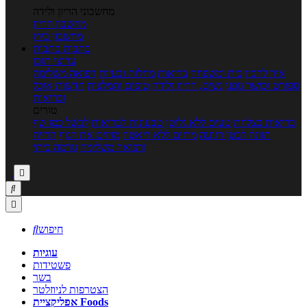
מחשבוני הריון ולידה
מחשבון הריון
מחשבון ביוץ
כתבות
כתבות
ערוצי תוכן
איך להכין
בית ומשפחה
בריאות
מחלות ובעיות
רפואה משלימה
ספורט וכושר גופני
נשים, הריון ולידה
טיפים והמלצות
חדשות אוכל
ובריאות
טורים
בריאות בצלחת
טעים ללא גלוטן
טבעונות לבריאות
לבשל כמו שף
תזונה לבטן רגועה
מרזים ללא דיאטה
מזיזים את הגוף
הרזיה
ורפואה משלימה
גורמה ביתי



חיפוש

עוגיות
פשטידות
בשר
הצטרפות לניוזלטר
אפליקציית Foods