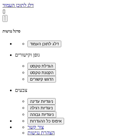
דלג לתוכן העמוד

סרגל נגישות
גופן וקישורים
צבעים
צור קשר
הצהרת נגישות