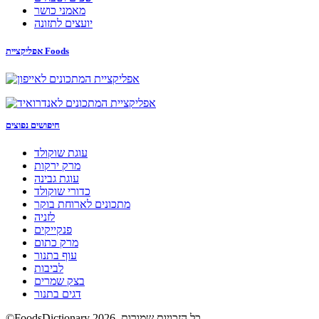
מאמני כושר
יועצים לתזונה
אפליקציית Foods
חיפושים נפוצים
עוגת שוקולד
מרק ירקות
עוגת גבינה
כדורי שוקולד
מתכונים לארוחת בוקר
לזניה
פנקייקים
מרק כתום
עוף בתנור
לביבות
בצק שמרים
דגים בתנור
©FoodsDictionary 2026, כל הזכויות שמורות