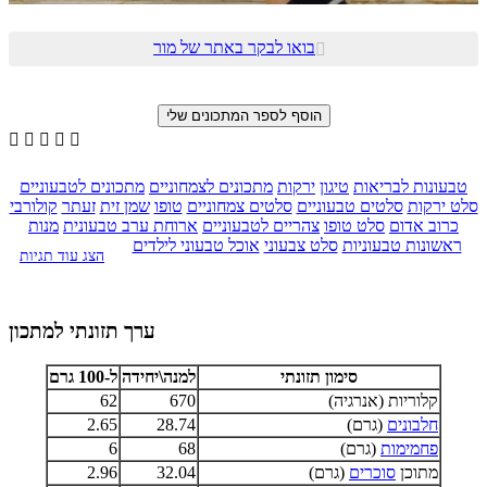
בואו לבקר באתר של מור






טבעונות לבריאות
טיגון
ירקות
מתכונים לצמחוניים
מתכונים לטבעוניים
סלט ירקות
סלטים טבעוניים
סלטים צמחוניים
טופו
שמן זית
זעתר
קולורבי
כרוב אדום
סלט טופו
צהריים לטבעוניים
ארוחת ערב טבעונית
מנות
ראשונות טבעוניות
סלט צבעוני
אוכל טבעוני לילדים
הצג עוד תגיות
ערך תזונתי למתכון
סימון תזונתי
למנה\יחידה
ל-100 גרם
קלוריות (אנרגיה)
670
62
חלבונים
(גרם)
28.74
2.65
פחמימות
(גרם)
68
6
מתוכן
סוכרים
(גרם)
32.04
2.96