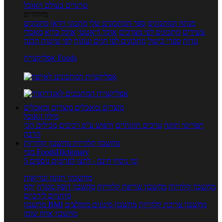
טרנדים בעולם האוכל
מיוחדים
מנתח המתכונים
ספר המתכונים שלי
מתכוני וידאו
מתכונים
עשירים
מתכונים לפי מצרכים
אוכל דיאטטי
אוכל בריא
מאכלי
עדות
ספרי בישול
מתכונים לפי חגים ועונות
לפי שיטות הכנה
אפליקציית Foods
מוצרים ומאכלים
מוצרים ומאכלים
מילון האוכל
תפריטי תזונה
ערכים תזונתיים
חיפוש ע"פ רכיבים
מכילים הכי
הרבה
מחשבון קלוריות
מחשבון קלוריות
מנוי FoodsDictionary
5 ימי ניסיון חינם - לחצו לפרטים נוספים
מחשבוני תזונה ובריאות
מחשבון קלוריות
מחשבון שריפת קלוריות
מחשבון דופק מטרה
יחס
מותניים לירכיים
מחשבון צריכת קלוריות
מחשבון מינונים מומלצים
מחשבון BMI
מחשבון אחוז שומן