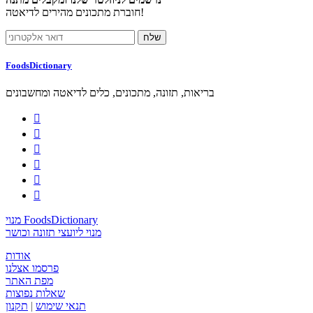
חוברת מתכונים מהירים לדיאטה!
FoodsDictionary
בריאות, תזונה, מתכונים, כלים לדיאטה ומחשבונים






מנוי FoodsDictionary
מנוי ליועצי תזונה וכושר
אודות
פרסמו אצלנו
מפת האתר
שאלות נפוצות
תנאי שימוש
|
תקנון