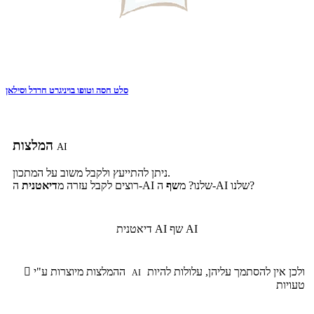
סלט חסה וטופו בויניגרט חרדל וסילאן
המלצות
AI
ניתן להתייעץ ולקבל משוב על המתכון.
ה-AI שלנו?
ה-AI שלנו? מ
שף
רוצים לקבל עזרה מ
דיאטנית
שף AI
דיאטנית AI
ולכן אין להסתמך עליהן, עלולות להיות
ההמלצות מיוצרות ע"י

AI
טעויות