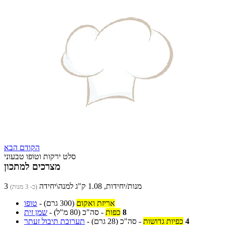
הקודם
הבא
סלט ירקות וטופו טבעוני
מצרכים למתכון
3 מנות/יחידות, 1.08 ק"ג למנה\יחידה
(כ- 3 מנות)
אריזת ואקום
(300 גרם)
-
טופו
8
כפות
-
סה"כ
(80 מ"ל)
-
שמן זית
4
כפיות גדושות
-
סה"כ
(28 גרם)
-
תערובת תיבול זעתר