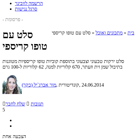
הרשמה לוובינר
סרגל נגישות
- פרסומת -
סלט עם
בית
»
מתכונים ואוכל
»
סלט עם טופו קריספי
טופו קריספי
סלט ירקות טבעוני וצבעוני בתוספת קוביות טופו קריספיות מטוגנות
בתיבול שמן זית וזעתר, 670 קלוריות למנה, 62 קלוריות ל-100 גרם
, 24.06.2014
, קונדיטורית
מור אברג`יל (בקר)
תגובות

שלח לחבר

5
הצבעה אחת