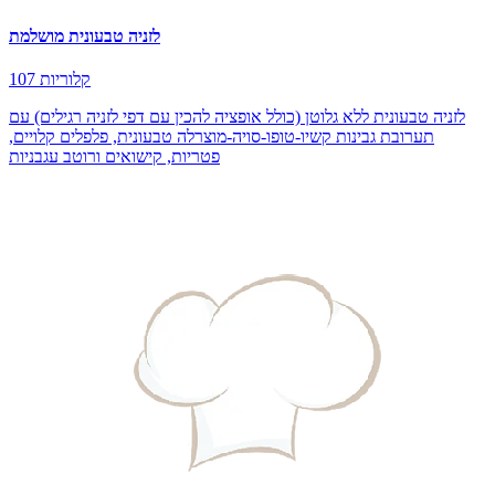
לזניה טבעונית מושלמת
107 קלוריות
לזניה טבעונית ללא גלוטן (כולל אופציה להכין עם דפי לזניה רגילים) עם
תערובת גבינות קשיו-טופו-סויה-מוצרלה טבעונית, פלפלים קלויים,
פטריות, קישואים ורוטב עגבניות