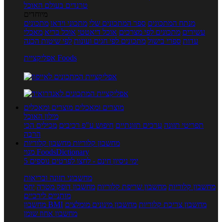
טרנדים בעולם האוכל
מיוחדים
מנתח המתכונים
ספר המתכונים שלי
מתכוני וידאו
מתכונים
עשירים
מתכונים לפי מצרכים
אוכל דיאטטי
אוכל בריא
מאכלי
עדות
ספרי בישול
מתכונים לפי חגים ועונות
לפי שיטות הכנה
אפליקציית Foods
מוצרים ומאכלים
מוצרים ומאכלים
מילון האוכל
תפריטי תזונה
ערכים תזונתיים
חיפוש ע"פ רכיבים
מכילים הכי
הרבה
מחשבון קלוריות
מחשבון קלוריות
מנוי FoodsDictionary
5 ימי ניסיון חינם - לחצו לפרטים נוספים
מחשבוני תזונה ובריאות
מחשבון קלוריות
מחשבון שריפת קלוריות
מחשבון דופק מטרה
יחס
מותניים לירכיים
מחשבון צריכת קלוריות
מחשבון מינונים מומלצים
מחשבון BMI
מחשבון אחוז שומן