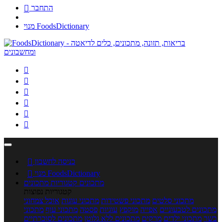
התחבר

מנוי FoodsDictionary






כניסה לחשבון

מנוי FoodsDictionary

מתכונים
קטגוריות מתכונים
קטגוריות נפוצות
מתכוני סלטים
מתכוני פשטידות
מתכוני עוגות
אוכל צמחוני
מתכונים לטבעוניים
אפייה
מוקפץ
עוגיות
פסטה
מתכוני עוף
מתכוני
בשר
מתכוני ילדים
מרקים
מתכונים ללא גלוטן
מתכונים לסוכרתיים