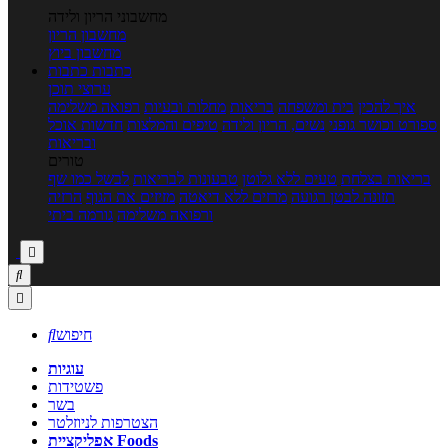
מחשבוני הריון ולידה
מחשבון הריון
מחשבון ביוץ
כתבות
כתבות
ערוצי תוכן
איך להכין
בית ומשפחה
בריאות
מחלות ובעיות
רפואה משלימה
ספורט וכושר גופני
נשים, הריון ולידה
טיפים והמלצות
חדשות אוכל
ובריאות
טורים
בריאות בצלחת
טעים ללא גלוטן
טבעונות לבריאות
לבשל כמו שף
תזונה לבטן רגועה
מרזים ללא דיאטה
מזיזים את הגוף
הרזיה
ורפואה משלימה
גורמה ביתי



חיפוש

עוגיות
פשטידות
בשר
הצטרפות לניוזלטר
אפליקציית Foods