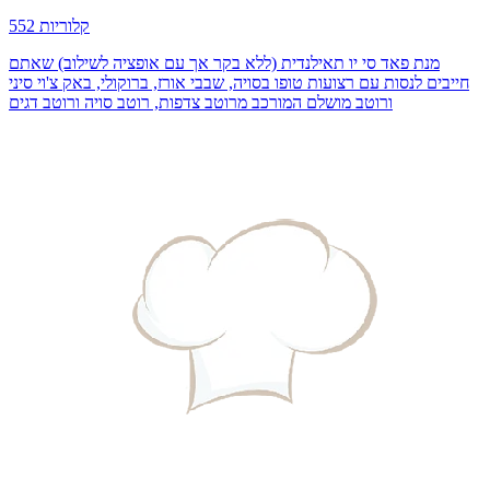
552 קלוריות
מנת פאד סי יו תאילנדית (ללא בקר אך עם אופציה לשילוב) שאתם
חייבים לנסות עם רצועות טופו בסויה, שבבי אורז, ברוקולי, באק צ'וי סיני
ורוטב מושלם המורכב מרוטב צדפות, רוטב סויה ורוטב דגים