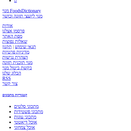

מנוי FoodsDictionary
מנוי ליועצי תזונה וכושר
אודות
פרסמו אצלנו
מפת האתר
שאלות נפוצות
תנאי שימוש
|
תקנון
מדיניות פרטיות
הצהרת נגישות
מנוי תוכנית תזונה
בקשת ביטול מנוי
הבלוג שלנו
RSS
צור קשר
קטגוריות מתכונים
מתכוני סלטים
מתכוני פשטידות
מתכוני עוגות
אוכל דיאטטי
אוכל צמחוני