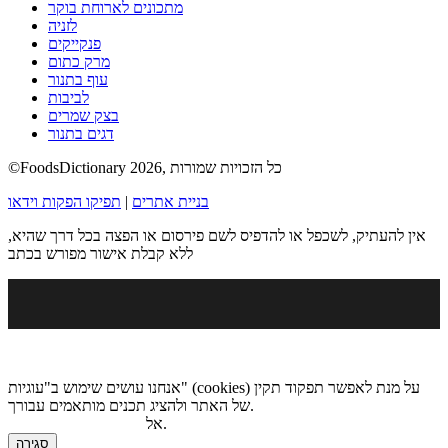
מתכונים לארוחת בוקר
לזניה
פנקייקים
מרק כתום
עוף בתנור
לביבות
בצק שמרים
דגים בתנור
©FoodsDictionary 2026, כל הזכויות שמורות
בניית אתרים
|
תפיקו הפקות וידאו
אין להעתיק, לשכפל או להדפיס לשם פירסום או הפצה בכל דרך שהיא,
ללא קבלת אישור מפורש בכתב
אנחנו עושים שימוש ב"עוגיות" (cookies) על מנת לאפשר תפקוד תקין
של האתר ולהציג תכנים מותאמים עבורך.
.
אל
מדיניות הגנת הפרטיות
סגירה