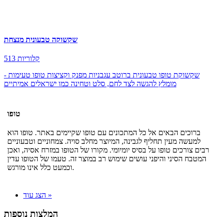
שקשוקה טבעונית מנצחת
513 קלוריות
שקשוקת טופו טבעונית ברוטב עגבניות מפנק וקציצות טופו טעימות -
מומלץ להגשה לצד לחם, סלט וטחינה כמו ישראלים אמיתיים
טופו
ברוכים הבאים אל כל המתכונים עם טופו שקיימים באתר. טופו הוא
למעשה מעין תחליף לגבינה, המיוצר מחלב סויה. צמחוניים וטבעוניים
רבים צורכים טופו על בסיס יומיומי. מקורו של הטופו במזרח אסיה, ואכן
המטבח הסיני והיפני עושים שימוש רב במוצר זה. טעמו של הטופו עדין
וכמעט כלל אינו מורגש.
הצג עוד »
המלצות נוספות