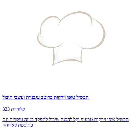
תבשיל טופו וירקות ברוטב עגבניות ועשבי תיבול
323 קלוריות
תבשיל טופו וירקות טבעוני וקל להכנה שיכול לתפקד כמנה עיקרית וגם
כתוספת לארוחה