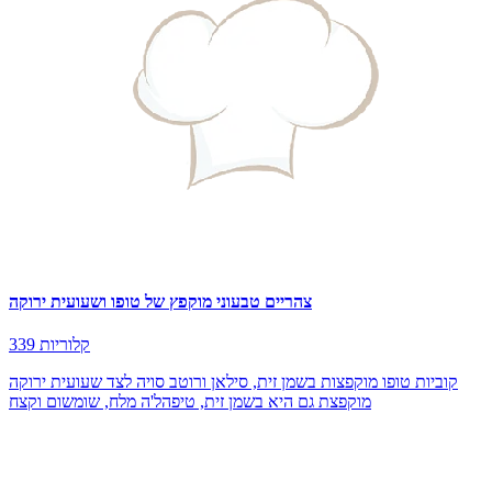
צהריים טבעוני מוקפץ של טופו ושעועית ירוקה
339 קלוריות
קוביות טופו מוקפצות בשמן זית, סילאן ורוטב סויה לצד שעועית ירוקה
מוקפצת גם היא בשמן זית, טיפהל'ה מלח, שומשום וקצח