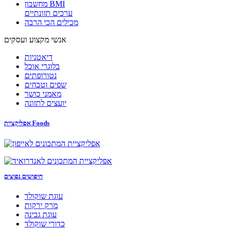
מחשבון BMI
ערכים תזונתיים
מכילים הכי הרבה
אנשי מקצוע ועסקים
דיאטניות
בלוגרי אוכל
נטורופתים
שפים וטבחים
מאמני כושר
יועצים לתזונה
אפליקציית Foods
חיפושים נפוצים
עוגת שוקולד
מרק ירקות
עוגת גבינה
כדורי שוקולד