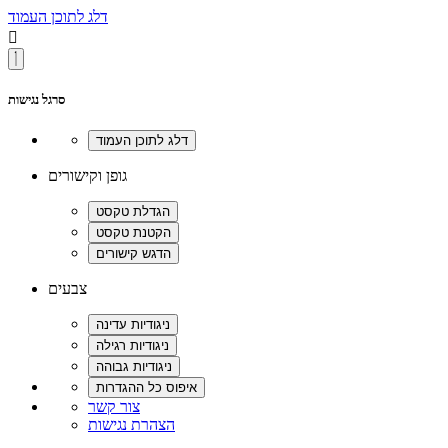
דלג לתוכן העמוד

סרגל נגישות
גופן וקישורים
צבעים
צור קשר
הצהרת נגישות