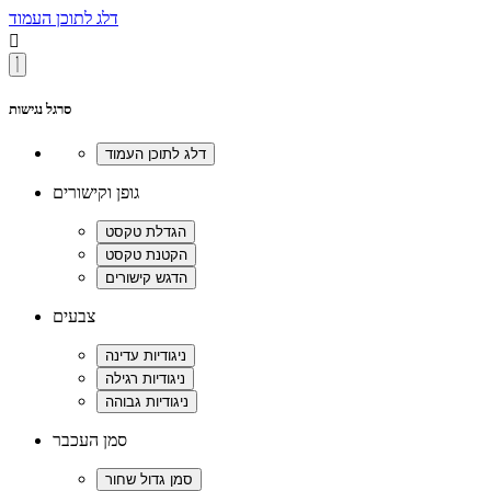
דלג לתוכן העמוד

סרגל נגישות
גופן וקישורים
צבעים
סמן העכבר