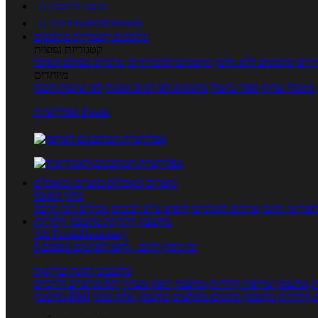
כניסה לחשבון

מנוי FoodsDictionary

מתכונים
קטגוריות מתכונים
קטגוריות נפוצות
קים
מתכונים ללא גלוטן
מתכונים לסוכרתיים
טרנדים בעולם האוכל
מיוחדים
מאכלי עדות
ספרי בישול
מתכונים לפי חגים ועונות
לפי שיטות הכנה
אפליקציית Foods
מוצרים ומאכלים
מוצרים ומאכלים
מילון האוכל
פריטי תזונה
ערכים תזונתיים
חיפוש ע"פ רכיבים
מכילים הכי הרבה
מחשבון קלוריות
מחשבון קלוריות
מנוי FoodsDictionary
5 ימי ניסיון חינם - לחצו לפרטים נוספים
מחשבוני תזונה ובריאות
ת
מחשבון שריפת קלוריות
מחשבון דופק מטרה
יחס מותניים לירכיים
 קלוריות
מחשבון מינונים מומלצים
מחשבון אחוז שומן
מחשבון BMI