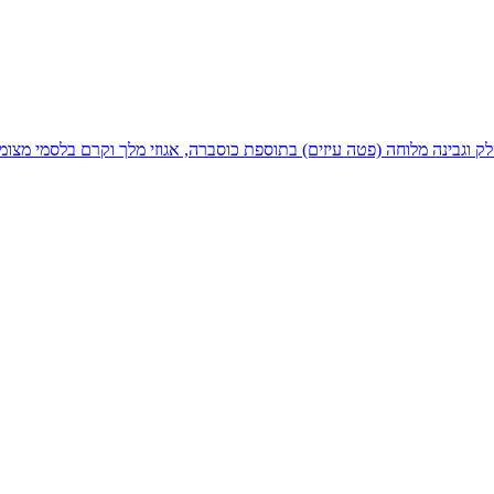
ק וגבינה מלוחה (פטה עיזים) בתוספת כוסברה, אגוזי מלך וקרם בלסמי מצומ