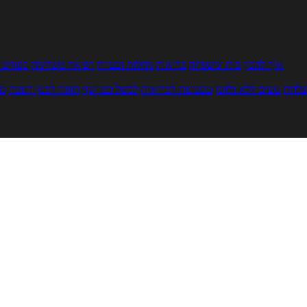
איך להכין
בית ומשפחה
בריאות
מחלות ובעיות
רפואה משלימה
ספורט ו
צלחת
טעים ללא גלוטן
טבעונות לבריאות
לבשל כמו שף
תזונה לבטן רגועה
מר