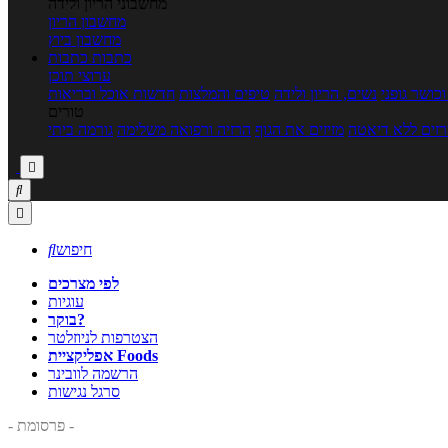
מחשבוני הריון ולידה
מחשבון הריון
מחשבון ביוץ
כתבות
כתבות
ערוצי תוכן
כושר גופני
נשים, הריון ולידה
טיפים והמלצות
חדשות אוכל ובריאות
טורים
זים ללא דיאטה
מזיזים את הגוף
הרזיה ורפואה משלימה
גורמה ביתי



חיפוש

לפי מצרכים
עוגיות
בוקר?
הצטרפות לניוזלטר
אפליקציית Foods
הרשמה לוובינר
סרגל נגישות
- פרסומת -