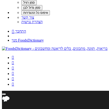
צור קשר
הצהרת נגישות
התחבר

מנוי FoodsDictionary





