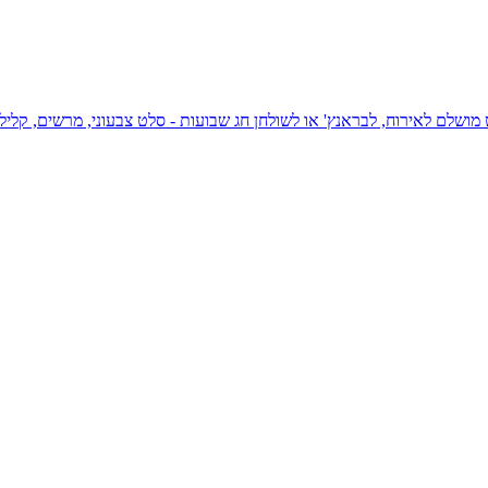
מושלם לאירוח, לבראנץ' או לשולחן חג שבועות - סלט צבעוני, מרשים, קליל,