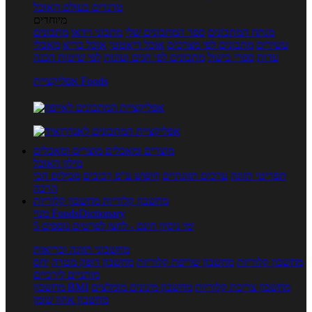
טרנדים בעולם האוכל
מיוחדים
מנתח המתכונים
ספר המתכונים שלי
מתכוני וידאו
מתכונים
עשירים
מתכונים לפי מצרכים
אוכל דיאטטי
אוכל בריא
מאכלי
עדות
ספרי בישול
מתכונים לפי חגים ועונות
לפי שיטות הכנה
אפליקציית Foods
מוצרים ומאכלים
מוצרים ומאכלים
מילון האוכל
תפריטי תזונה
ערכים תזונתיים
חיפוש ע"פ רכיבים
מכילים הכי
הרבה
מחשבון קלוריות
מחשבון קלוריות
מנוי FoodsDictionary
5 ימי ניסיון חינם - לחצו לפרטים נוספים
מחשבוני תזונה ובריאות
מחשבון קלוריות
מחשבון שריפת קלוריות
מחשבון דופק מטרה
יחס
מותניים לירכיים
מחשבון צריכת קלוריות
מחשבון מינונים מומלצים
מחשבון BMI
מחשבון אחוז שומן