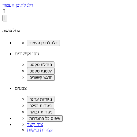
דלג לתוכן העמוד

סרגל נגישות
גופן וקישורים
צבעים
צור קשר
הצהרת נגישות