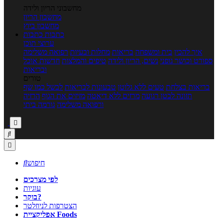
מחשבוני הריון ולידה
מחשבון הריון
מחשבון ביוץ
כתבות
כתבות
ערוצי תוכן
איך להכין
בית ומשפחה
בריאות
מחלות ובעיות
רפואה משלימה
ספורט וכושר גופני
נשים, הריון ולידה
טיפים והמלצות
חדשות אוכל
ובריאות
טורים
בריאות בצלחת
טעים ללא גלוטן
טבעונות לבריאות
לבשל כמו שף
תזונה לבטן רגועה
מרזים ללא דיאטה
מזיזים את הגוף
הרזיה
ורפואה משלימה
גורמה ביתי



חיפוש

לפי מצרכים
עוגיות
בוקר?
הצטרפות לניוזלטר
אפליקציית Foods