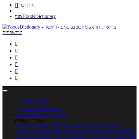
התחבר

מנוי FoodsDictionary






כניסה לחשבון

מנוי FoodsDictionary

מתכונים
קטגוריות מתכונים
קטגוריות נפוצות
מתכוני סלטים
מתכוני פשטידות
מתכוני עוגות
אוכל צמחוני
מתכונים לטבעוניים
אפייה
מוקפץ
עוגיות
פסטה
מתכוני עוף
מתכוני
בשר
מתכוני ילדים
מרקים
מתכונים ללא גלוטן
מתכונים לסוכרתיים