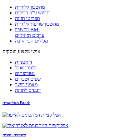
מחשבון קלוריות
חיפוש ע"פ רכיבים
תפריטי תזונה
מחשבון שריפת קלוריות
מחשבון BMI
ערכים תזונתיים
מכילים הכי הרבה
אנשי מקצוע ועסקים
דיאטניות
בלוגרי אוכל
נטורופתים
שפים וטבחים
מאמני כושר
יועצים לתזונה
אפליקציית Foods
חיפושים נפוצים