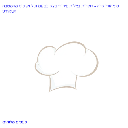
סומחורי קדה - רולדות במלית פירורי בצק בטעם וניל וקוקוס מהמטבח
הגיאורגי
כעכים מלוחים