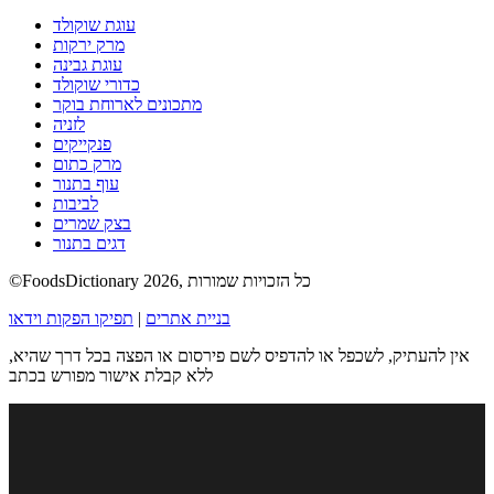
עוגת שוקולד
מרק ירקות
עוגת גבינה
כדורי שוקולד
מתכונים לארוחת בוקר
לזניה
פנקייקים
מרק כתום
עוף בתנור
לביבות
בצק שמרים
דגים בתנור
©FoodsDictionary 2026, כל הזכויות שמורות
בניית אתרים
|
תפיקו הפקות וידאו
אין להעתיק, לשכפל או להדפיס לשם פירסום או הפצה בכל דרך שהיא,
ללא קבלת אישור מפורש בכתב