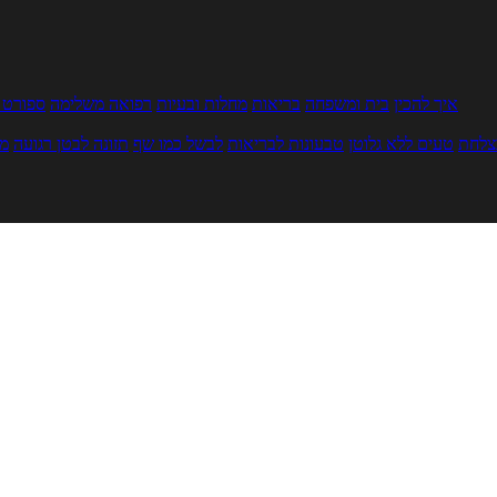
איך להכין
בית ומשפחה
בריאות
מחלות ובעיות
רפואה משלימה
ספורט ו
צלחת
טעים ללא גלוטן
טבעונות לבריאות
לבשל כמו שף
תזונה לבטן רגועה
מר