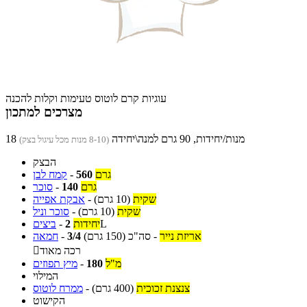
עוגיות קרם לוטוס טעימות וקלות להכנה
מצרכים למתכון
18 מנות/יחידות, 90 גרם למנה\יחידה
(8-10 מנות מכל עיגול בצק)
הבצק
גרם
560
-
קמח לבן
גרם
140
-
סוכר
שקית
(10 גרם)
-
אבקת אפייה
שקית
(10 גרם)
-
סוכר וניל
L
יחידות
2
-
ביצים
אריזת נייר
-
סה"כ
(150 גרם)
3/4
-
חמאה
רכה מאוד

מ"ל
180
-
מיץ תפוזים
המילוי
צנצנת זכוכית
(400 גרם)
-
ממרח לוטוס
הקישוט