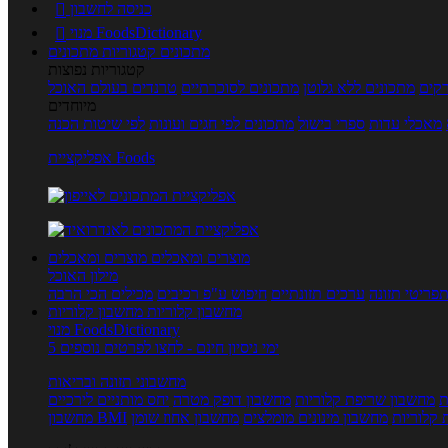
כניסה לחשבון

מנוי FoodsDictionary

מתכונים
קטגוריות מתכונים
קטגוריות נפוצות
קים
מתכונים ללא גלוטן
מתכונים לסוכרתיים
טרנדים בעולם האוכל
מיוחדים
מאכלי עדות
ספרי בישול
מתכונים לפי חגים ועונות
לפי שיטות הכנה
אפליקציית Foods
מוצרים ומאכלים
מוצרים ומאכלים
מילון האוכל
פריטי תזונה
ערכים תזונתיים
חיפוש ע"פ רכיבים
מכילים הכי הרבה
מחשבון קלוריות
מחשבון קלוריות
מנוי FoodsDictionary
5 ימי ניסיון חינם - לחצו לפרטים נוספים
מחשבוני תזונה ובריאות
ת
מחשבון שריפת קלוריות
מחשבון דופק מטרה
יחס מותניים לירכיים
 קלוריות
מחשבון מינונים מומלצים
מחשבון אחוז שומן
מחשבון BMI