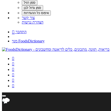
צור קשר
הצהרת נגישות
התחבר

מנוי FoodsDictionary





