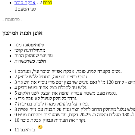
כפות
2
-
אבקת סוכר
לפי הטעם

- פרסומת -
אופן הכנת המתכון
קינוחים
סוג המנה
מתחיל
דרגת קושי
עד חצי שעה
זמן הכנה
חלבי, כשר
כשרות
נשים בקערה קמח, סוכר, אבקת אפייה וסוכר וניל, ונערבב.
1
נוסיף ביצים וחמאה, ונתחיל ללוש לבצק.
2
3
נלוש עד לקבלת בצק אחיד ומעט דביק.
4
נקמח מעט משטח עבודה ונחצה את הבצק לשני חלקים.
5
נרדד כל חלק לעיגול לא עבה מדי.
6
נמרח על כל עיגול ממרח לוטוס בנדיבות.
7
8
9
נקרר את העוגיות ונבזוק אבקת סוכר.
10
בתיאבון
11