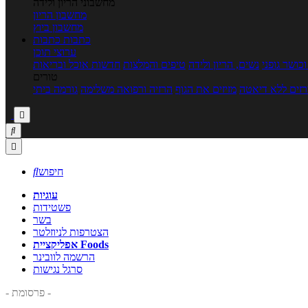
מחשבוני הריון ולידה
מחשבון הריון
מחשבון ביוץ
כתבות
כתבות
ערוצי תוכן
כושר גופני
נשים, הריון ולידה
טיפים והמלצות
חדשות אוכל ובריאות
טורים
זים ללא דיאטה
מזיזים את הגוף
הרזיה ורפואה משלימה
גורמה ביתי



חיפוש

עוגיות
פשטידות
בשר
הצטרפות לניוזלטר
אפליקציית Foods
הרשמה לוובינר
סרגל נגישות
- פרסומת -