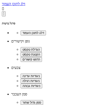
דלג לתוכן העמוד

סרגל נגישות
גופן וקישורים
צבעים
סמן העכבר