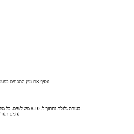
נוסיף את מיץ התפוזים בפעמיים - קודם 120 מ"ל ואם נרגיש שהבצק יבש מדי נוסיף את השאר.
בעזרת גלגלת נחתוך ל- 8-10 משולשים. כל משולש נגלגל מהחלק הרחב לחלק הצר ונניח על תבנית עם נייר אפייה.
נחמם תנור ל- 180 מעלות ונאפה כ- 20-25 דקות, עד שהעוגיות מזהיבות מעט.