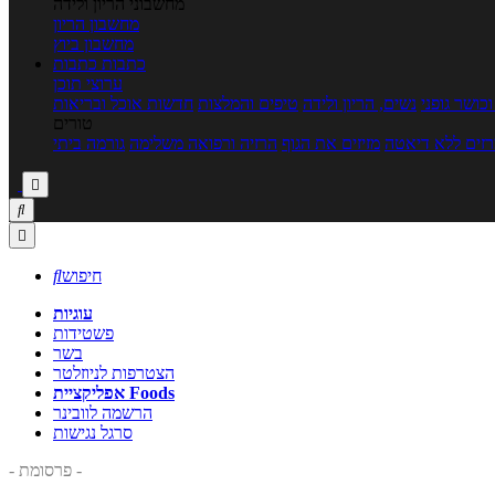
מחשבוני הריון ולידה
מחשבון הריון
מחשבון ביוץ
כתבות
כתבות
ערוצי תוכן
כושר גופני
נשים, הריון ולידה
טיפים והמלצות
חדשות אוכל ובריאות
טורים
זים ללא דיאטה
מזיזים את הגוף
הרזיה ורפואה משלימה
גורמה ביתי



חיפוש

עוגיות
פשטידות
בשר
הצטרפות לניוזלטר
אפליקציית Foods
הרשמה לוובינר
סרגל נגישות
- פרסומת -