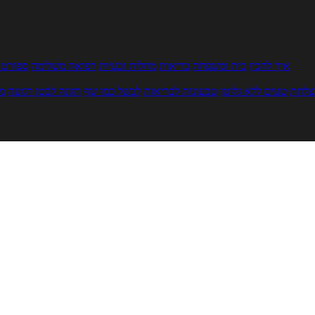
איך להכין
בית ומשפחה
בריאות
מחלות ובעיות
רפואה משלימה
ספורט ו
צלחת
טעים ללא גלוטן
טבעונות לבריאות
לבשל כמו שף
תזונה לבטן רגועה
מר