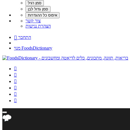
צור קשר
הצהרת נגישות
התחבר

מנוי FoodsDictionary





