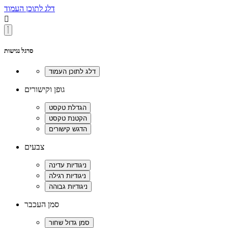
דלג לתוכן העמוד

סרגל נגישות
גופן וקישורים
צבעים
סמן העכבר