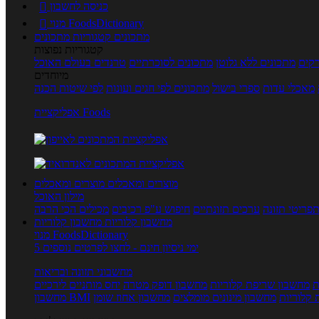
כניסה לחשבון

מנוי FoodsDictionary

מתכונים
קטגוריות מתכונים
קטגוריות נפוצות
קים
מתכונים ללא גלוטן
מתכונים לסוכרתיים
טרנדים בעולם האוכל
מיוחדים
מאכלי עדות
ספרי בישול
מתכונים לפי חגים ועונות
לפי שיטות הכנה
אפליקציית Foods
מוצרים ומאכלים
מוצרים ומאכלים
מילון האוכל
פריטי תזונה
ערכים תזונתיים
חיפוש ע"פ רכיבים
מכילים הכי הרבה
מחשבון קלוריות
מחשבון קלוריות
מנוי FoodsDictionary
5 ימי ניסיון חינם - לחצו לפרטים נוספים
מחשבוני תזונה ובריאות
ת
מחשבון שריפת קלוריות
מחשבון דופק מטרה
יחס מותניים לירכיים
 קלוריות
מחשבון מינונים מומלצים
מחשבון אחוז שומן
מחשבון BMI