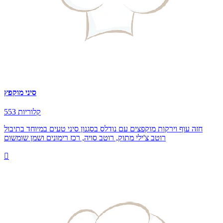
סיני מוקפץ
553 קלוריות
חזה עוף וירקות מוקפצים עם נודלס בסגנון סיני טעים במיוחד בתיבול
רוטב צ'ילי מתוק, רוטב סויה, רכז רימונים ושמן שומשום
