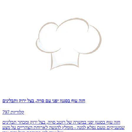
חזה עוף בסגנון יפני עם סויה, בצל ירוק ותבלינים
797 קלוריות
חזה עוף בסגנון יפני במשרה של רוטב סויה, בצל ירוק ומבחר תבלינים
שמעניקים טעם נפלא למנה - מומלץ להגשה לארוחת הצהריים על מצע