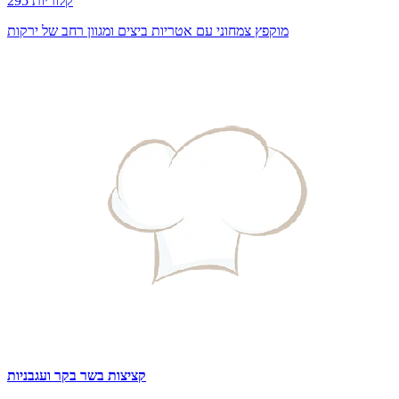
295 קלוריות
מוקפץ צמחוני עם אטריות ביצים ומגוון רחב של ירקות
קציצות בשר בקר ועגבניות