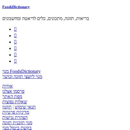
FoodsDictionary
בריאות, תזונה, מתכונים, כלים לדיאטה ומחשבונים






מנוי FoodsDictionary
מנוי ליועצי תזונה וכושר
אודות
פרסמו אצלנו
מפת האתר
שאלות נפוצות
תנאי שימוש
|
תקנון
מדיניות פרטיות
הצהרת נגישות
מנוי תוכנית תזונה
בקשת ביטול מנוי