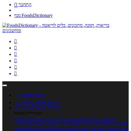
התחבר

מנוי FoodsDictionary






כניסה לחשבון

מנוי FoodsDictionary

מתכונים
קטגוריות מתכונים
קטגוריות נפוצות
מתכוני סלטים
מתכוני פשטידות
מתכוני עוגות
אוכל צמחוני
מתכונים לטבעוניים
אפייה
מוקפץ
עוגיות
פסטה
מתכוני עוף
מתכוני
בשר
מתכוני ילדים
מרקים
מתכונים ללא גלוטן
מתכונים לסוכרתיים