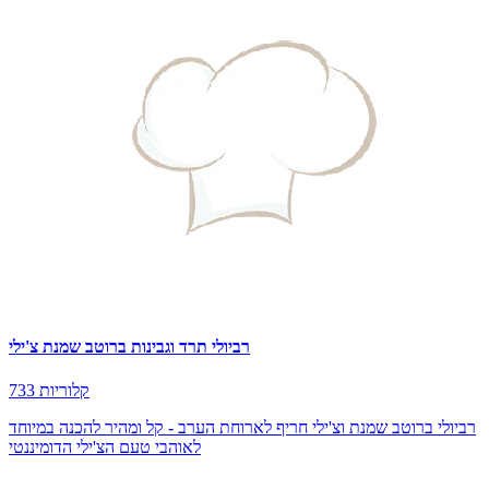
רביולי תרד וגבינות ברוטב שמנת צ'ילי
733 קלוריות
רביולי ברוטב שמנת וצ'ילי חריף לארוחת הערב - קל ומהיר להכנה במיוחד
לאוהבי טעם הצ'ילי הדומיננטי