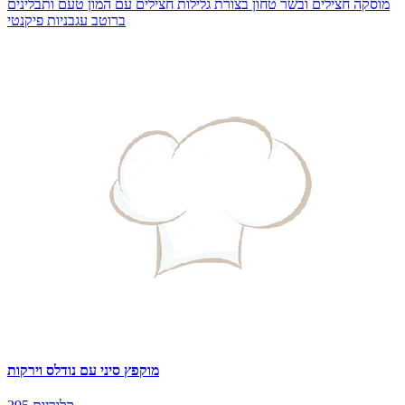
מוסקה חצילים ובשר טחון בצורת גלילות חצילים עם המון טעם ותבלינים
ברוטב עגבניות פיקנטי
מוקפץ סיני עם נודלס וירקות