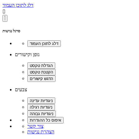
דלג לתוכן העמוד

סרגל נגישות
גופן וקישורים
צבעים
צור קשר
הצהרת נגישות