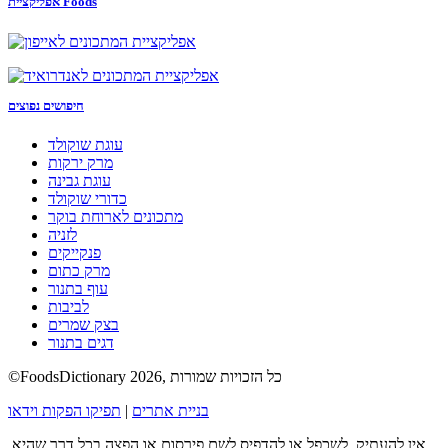
אפליקציית Foods
חיפושים נפוצים
עוגת שוקולד
מרק ירקות
עוגת גבינה
כדורי שוקולד
מתכונים לארוחת בוקר
לזניה
פנקייקים
מרק כתום
עוף בתנור
לביבות
בצק שמרים
דגים בתנור
©FoodsDictionary 2026, כל הזכויות שמורות
בניית אתרים
|
תפיקו הפקות וידאו
אין להעתיק, לשכפל או להדפיס לשם פירסום או הפצה בכל דרך שהיא,