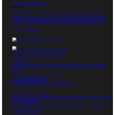
טרנדים בעולם האוכל
מיוחדים
מנתח המתכונים
ספר המתכונים שלי
מתכוני וידאו
מתכונים
עשירים
מתכונים לפי מצרכים
אוכל דיאטטי
אוכל בריא
מאכלי
עדות
ספרי בישול
מתכונים לפי חגים ועונות
לפי שיטות הכנה
אפליקציית Foods
מוצרים ומאכלים
מוצרים ומאכלים
מילון האוכל
תפריטי תזונה
ערכים תזונתיים
חיפוש ע"פ רכיבים
מכילים הכי
הרבה
מחשבון קלוריות
מחשבון קלוריות
מנוי FoodsDictionary
5 ימי ניסיון חינם - לחצו לפרטים נוספים
מחשבוני תזונה ובריאות
מחשבון קלוריות
מחשבון שריפת קלוריות
מחשבון דופק מטרה
יחס
מותניים לירכיים
מחשבון צריכת קלוריות
מחשבון מינונים מומלצים
מחשבון BMI
מחשבון אחוז שומן