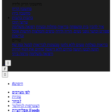
מחשבוני הריון ולידה
מחשבון הריון
מחשבון ביוץ
כתבות
כתבות
ערוצי תוכן
איך להכין
בית ומשפחה
בריאות
מחלות ובעיות
רפואה משלימה
ספורט וכושר גופני
נשים, הריון ולידה
טיפים והמלצות
חדשות אוכל
ובריאות
טורים
בריאות בצלחת
טעים ללא גלוטן
טבעונות לבריאות
לבשל כמו שף
תזונה לבטן רגועה
מרזים ללא דיאטה
מזיזים את הגוף
הרזיה
ורפואה משלימה
גורמה ביתי



חיפוש

לפי מצרכים
עוגיות
בוקר?
הצטרפות לניוזלטר
אפליקציית Foods