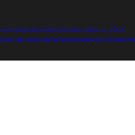
איך להכין
בית ומשפחה
בריאות
מחלות ובעיות
רפואה משלימה
ספורט ו
צלחת
טעים ללא גלוטן
טבעונות לבריאות
לבשל כמו שף
תזונה לבטן רגועה
מר