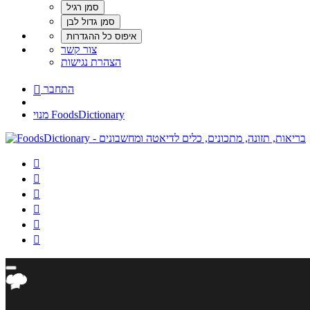
צור קשר
הצהרת נגישות
התחבר

מנוי FoodsDictionary





