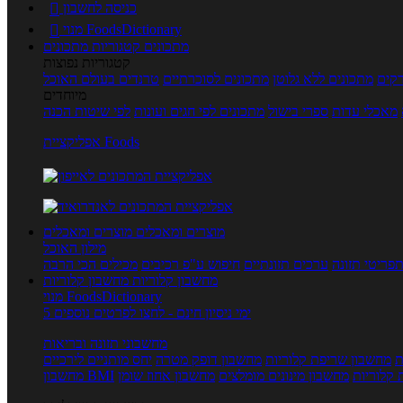
כניסה לחשבון

מנוי FoodsDictionary

מתכונים
קטגוריות מתכונים
קטגוריות נפוצות
קים
מתכונים ללא גלוטן
מתכונים לסוכרתיים
טרנדים בעולם האוכל
מיוחדים
מאכלי עדות
ספרי בישול
מתכונים לפי חגים ועונות
לפי שיטות הכנה
אפליקציית Foods
מוצרים ומאכלים
מוצרים ומאכלים
מילון האוכל
פריטי תזונה
ערכים תזונתיים
חיפוש ע"פ רכיבים
מכילים הכי הרבה
מחשבון קלוריות
מחשבון קלוריות
מנוי FoodsDictionary
5 ימי ניסיון חינם - לחצו לפרטים נוספים
מחשבוני תזונה ובריאות
ת
מחשבון שריפת קלוריות
מחשבון דופק מטרה
יחס מותניים לירכיים
 קלוריות
מחשבון מינונים מומלצים
מחשבון אחוז שומן
מחשבון BMI