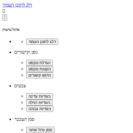
דלג לתוכן העמוד

סרגל נגישות
גופן וקישורים
צבעים
סמן העכבר