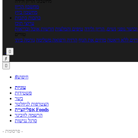
מחשבוני הריון ולידה
מחשבון הריון
מחשבון ביוץ
כתבות
כתבות
ערוצי תוכן
כושר גופני
נשים, הריון ולידה
טיפים והמלצות
חדשות אוכל ובריאות
טורים
זים ללא דיאטה
מזיזים את הגוף
הרזיה ורפואה משלימה
גורמה ביתי



חיפוש

עוגיות
פשטידות
בשר
הצטרפות לניוזלטר
אפליקציית Foods
הרשמה לוובינר
סרגל נגישות
- פרסומת -