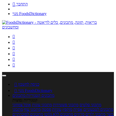
התחבר

מנוי FoodsDictionary






כניסה לחשבון

מנוי FoodsDictionary

מתכונים
קטגוריות מתכונים
קטגוריות נפוצות
מתכוני סלטים
מתכוני פשטידות
מתכוני עוגות
אוכל צמחוני
מתכונים לטבעוניים
אפייה
מוקפץ
עוגיות
פסטה
מתכוני עוף
מתכוני
בשר
מתכוני ילדים
מרקים
מתכונים ללא גלוטן
מתכונים לסוכרתיים