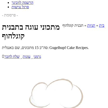
הרשמה לוובינר
סרגל נגישות
- פרסומת -
מתכוני עוגה בתבנית
בית
»
תגיות
»
תבנית קוגלהוף
קוגלהוף
סה"כ 15 מתכונים, שם באנגלית: Gugelhupf Cake Recipes.
גרמני

עוגות

שלח לחבר
