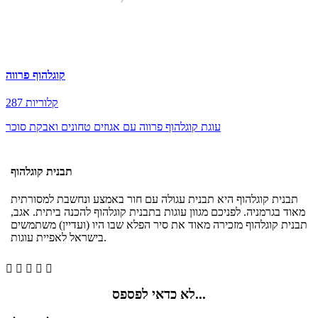
קוגלהוף פרווה
287 קלוריות
עוגת קוגלהוף פרווה עם אגוזים טחונים ואבקת סוכר
תבנית קוגלהוף
תבנית קוגלהוף היא תבנית עגולה עם חור באמצע ונחשבת למסורתית
מאוד בגרמניה. לפניכם מגוון עוגות בתבנית קוגלהוף להכנה ביתית. אגב,
תבנית קוגלהוף מזכירה מאוד את סיר הפלא שבו היו (ועדיין) משתמשים
בישראל לאפיית עוגות.





לא כדאי לפספס...