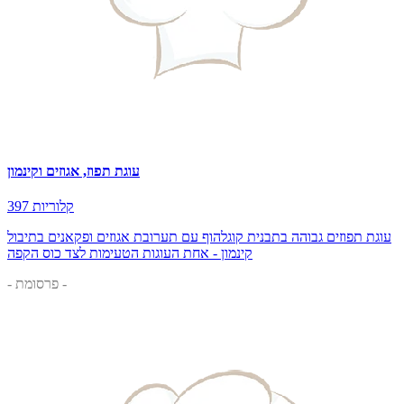
עוגת תפוז, אגוזים וקינמון
397 קלוריות
עוגת תפוזים גבוהה בתבנית קוגלהוף עם תערובת אגוזים ופקאנים בתיבול
קינמון - אחת העוגות הטעימות לצד כוס הקפה
- פרסומת -