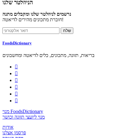
הניוזלטר שלנו
נרשמים לניוזלטר שלנו ומקבלים מתנה
חוברת מתכונים מהירים לדיאטה!
FoodsDictionary
בריאות, תזונה, מתכונים, כלים לדיאטה ומחשבונים






מנוי FoodsDictionary
מנוי ליועצי תזונה וכושר
אודות
פרסמו אצלנו