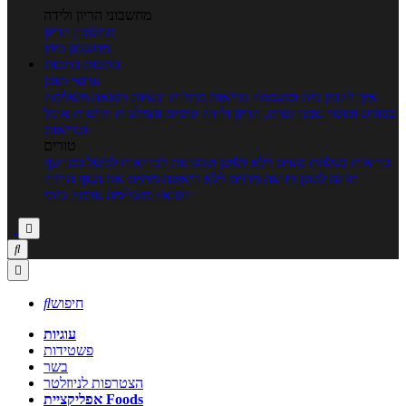
מחשבוני הריון ולידה
מחשבון הריון
מחשבון ביוץ
כתבות
כתבות
ערוצי תוכן
איך להכין
בית ומשפחה
בריאות
מחלות ובעיות
רפואה משלימה
ספורט וכושר גופני
נשים, הריון ולידה
טיפים והמלצות
חדשות אוכל
ובריאות
טורים
בריאות בצלחת
טעים ללא גלוטן
טבעונות לבריאות
לבשל כמו שף
תזונה לבטן רגועה
מרזים ללא דיאטה
מזיזים את הגוף
הרזיה
ורפואה משלימה
גורמה ביתי



חיפוש

עוגיות
פשטידות
בשר
הצטרפות לניוזלטר
אפליקציית Foods