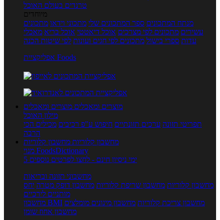
טרנדים בעולם האוכל
מיוחדים
מנתח המתכונים
ספר המתכונים שלי
מתכוני וידאו
מתכונים
עשירים
מתכונים לפי מצרכים
אוכל דיאטטי
אוכל בריא
מאכלי
עדות
ספרי בישול
מתכונים לפי חגים ועונות
לפי שיטות הכנה
אפליקציית Foods
מוצרים ומאכלים
מוצרים ומאכלים
מילון האוכל
תפריטי תזונה
ערכים תזונתיים
חיפוש ע"פ רכיבים
מכילים הכי
הרבה
מחשבון קלוריות
מחשבון קלוריות
מנוי FoodsDictionary
5 ימי ניסיון חינם - לחצו לפרטים נוספים
מחשבוני תזונה ובריאות
מחשבון קלוריות
מחשבון שריפת קלוריות
מחשבון דופק מטרה
יחס
מותניים לירכיים
מחשבון צריכת קלוריות
מחשבון מינונים מומלצים
מחשבון BMI
מחשבון אחוז שומן