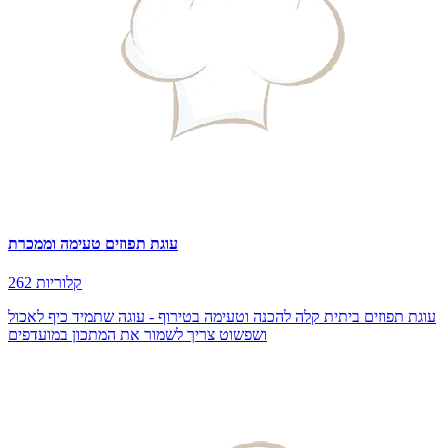
עוגת תפוזים טעימה וממכרת
262 קלוריות
עוגת תפוזים ביתית קלה להכנה וטעימה בטירוף - עוגה שתמיד כיף לאכול
ושפשוט צריך לשמור את המתכון במועדפים