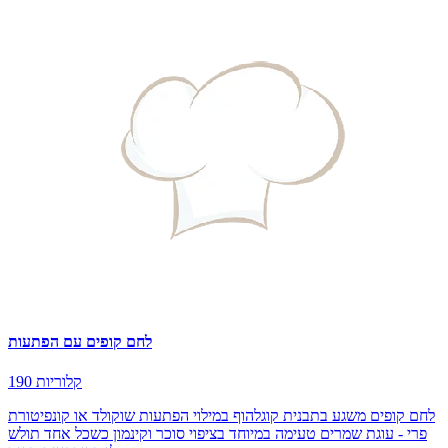
לחם קופים עם הפתעות
190 קלוריות
לחם קופים משגע בתבנית קוגלהוף במילוי הפתעות שוקולד או קונפיטורת
פרי - עוגת שמרים טעימה במיוחד בציפוי סוכר וקינמון כשכל אחד תולש