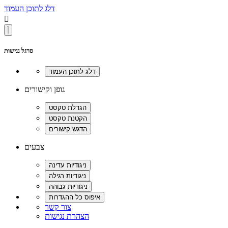
דלג לתוכן העמוד

סרגל נגישות
גופן וקישורים
צבעים
צור קשר
הצהרת נגישות