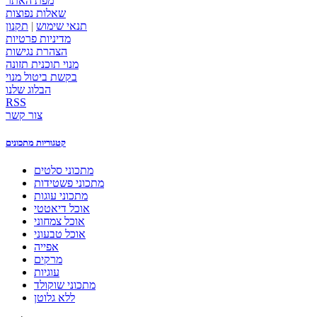
מפת האתר
שאלות נפוצות
תנאי שימוש
|
תקנון
מדיניות פרטיות
הצהרת נגישות
מנוי תוכנית תזונה
בקשת ביטול מנוי
הבלוג שלנו
RSS
צור קשר
קטגוריות מתכונים
מתכוני סלטים
מתכוני פשטידות
מתכוני עוגות
אוכל דיאטטי
אוכל צמחוני
אוכל טבעוני
אפייה
מרקים
עוגיות
מתכוני שוקולד
ללא גלוטן