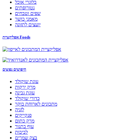
בלוגרי אוכל
נטורופתים
שפים וטבחים
מאמני כושר
יועצים לתזונה
אפליקציית Foods
חיפושים נפוצים
עוגת שוקולד
מרק ירקות
עוגת גבינה
כדורי שוקולד
מתכונים לארוחת בוקר
לזניה
פנקייקים
מרק כתום
עוף בתנור
לביבות
בצק שמרים