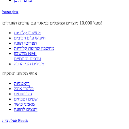
ערוצי תוכן
מילון האוכל
מעל 10,000 מוצרים ומאכלים במאגר עם ערכים תזונתיים!
מחשבון קלוריות
חיפוש ע"פ רכיבים
תפריטי תזונה
מחשבון שריפת קלוריות
מחשבון BMI
ערכים תזונתיים
מכילים הכי הרבה
אנשי מקצוע ועסקים
דיאטניות
בלוגרי אוכל
נטורופתים
שפים וטבחים
מאמני כושר
יועצים לתזונה
אפליקציית Foods