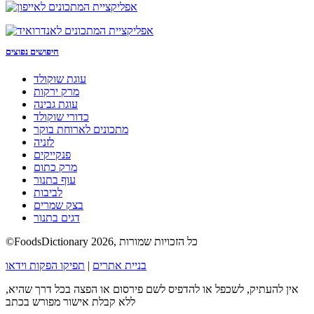
חיפושים נפוצים
עוגת שוקולד
מרק ירקות
עוגת גבינה
כדורי שוקולד
מתכונים לארוחת בוקר
לזניה
פנקייקים
מרק כתום
עוף בתנור
לביבות
בצק שמרים
דגים בתנור
©FoodsDictionary 2026, כל הזכויות שמורות
בניית אתרים
|
תפיקו הפקות וידאו
אין להעתיק, לשכפל או להדפיס לשם פירסום או הפצה בכל דרך שהיא,
ללא קבלת אישור מפורש בכתב