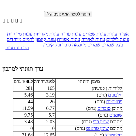





אפייה
עוגות
עוגות שמרים
עוגות פרווה
עוגות מקוריות
עוגות מיוחדות
עוגות לילדים
עוגות לאירוח
עוגות אפויות
עוגת קינמון
לחמים מיוחדים
בצק שמרים
שמרים
מחמאה
סוכר וניל
קינמון
הצג עוד תגיות
ערך תזונתי למתכון
סימון תזונתי
למנה\יחידה
ל-100 גרם
קלוריות (אנרגיה)
165
281
חלבונים
(גרם)
3.19
5.46
פחמימות
(גרם)
26
44
מתוכן
סוכרים
(גרם)
6.77
11.59
שומנים
(גרם)
5.7
9.75
מתוכם
שומן רווי
(גרם)
2.03
3.48
מתוכם
שומן טראנס
(גרם)
0
0
כולסטרול
(מ"ג)
12.65
21.64