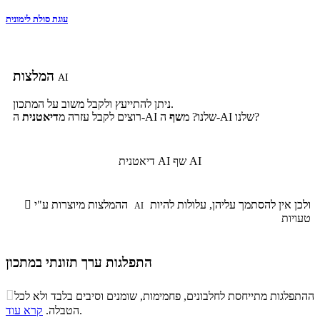
עוגת סולת לימונית
המלצות
AI
ניתן להתייעץ ולקבל משוב על המתכון.
ה-AI שלנו?
ה-AI שלנו? מ
שף
רוצים לקבל עזרה מ
דיאטנית
שף AI
דיאטנית AI
ולכן אין להסתמך עליהן, עלולות להיות
ההמלצות מיוצרות ע"י

AI
טעויות
התפלגות ערך תזונתי במתכון
התפלגות ערך תזונתי במתכון

ההתפלגות מתייחסת לחלבונים, פחמימות, שומנים וסיבים בלבד ולא לכל
סיבים
.
הטבלה.
קרא עוד
פחמימות
חלבונים
שומנים
תזונתיים