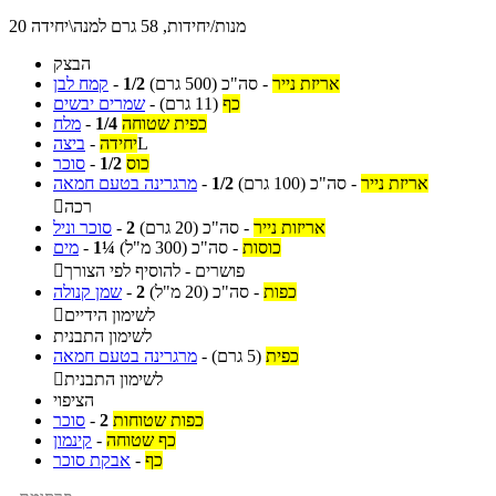
20 מנות/יחידות, 58 גרם למנה\יחידה
הבצק
אריזת נייר
-
סה"כ
(500 גרם)
1/2
-
קמח לבן
כף
(11 גרם)
-
שמרים יבשים
כפית שטוחה
1/4
-
מלח
L
יחידה
-
ביצה
כוס
1/2
-
סוכר
אריזת נייר
-
סה"כ
(100 גרם)
1/2
-
מרגרינה בטעם חמאה
רכה

אריזות נייר
-
סה"כ
(20 גרם)
2
-
סוכר וניל
כוסות
-
סה"כ
(300 מ"ל)
1¼
-
מים
פושרים - להוסיף לפי הצורך

כפות
-
סה"כ
(20 מ"ל)
2
-
שמן קנולה
לשימון הידיים

לשימון התבנית
כפית
(5 גרם)
-
מרגרינה בטעם חמאה
לשימון התבנית

הציפוי
כפות שטוחות
2
-
סוכר
כף שטוחה
-
קינמון
כף
-
אבקת סוכר