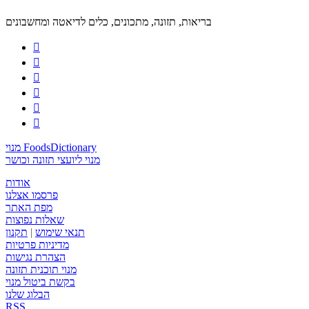
בריאות, תזונה, מתכונים, כלים לדיאטה ומחשבונים






מנוי FoodsDictionary
מנוי ליועצי תזונה וכושר
אודות
פרסמו אצלנו
מפת האתר
שאלות נפוצות
תנאי שימוש
|
תקנון
מדיניות פרטיות
הצהרת נגישות
מנוי תוכנית תזונה
בקשת ביטול מנוי
הבלוג שלנו
RSS