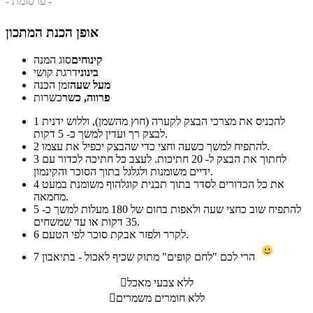
- פרסומת -
אופן הכנת המתכון
קינוחים
סוג המנה
בינוני
דרגת קושי
מעל שעה
זמן הכנה
פרווה, כשר
כשרות
להכניס את מצרכי הבצק לקערה (חוץ מהשמן), וללוש ידנית
1
לבצק רך ועדין למשך כ- 5 דקות.
להתפיח למשך כשעה וחצי כדי שהבצק יכפיל את עצמו.
2
לחתוך את הבצק ל- 20 חתיכות. לעצב כל חתיכה לכדור עם
3
ידיים משומנות ולגלגל בתוך הסוכר והקינמון.
את כל הכדורים לסדר בתוך תבנית קוגלהוף משומנת במעט
4
מחמאה.
להתפיח שוב כחצי שעה ולאפות בחום של 180 מעלות למשך כ-
5
35 דקות או עד שמשחים.
לקרר ולפזר אבקת סוכר לפי הטעם.
6
הרי לכם "לחם קופים" מתוק שכיף לאכול - בתיאבון
7
ללא צבעי מאכל

ללא חומרים משמרים
