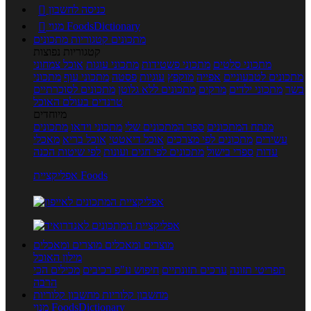
כניסה לחשבון

מנוי FoodsDictionary

מתכונים
קטגוריות מתכונים
קטגוריות נפוצות
מתכוני סלטים
מתכוני פשטידות
מתכוני עוגות
אוכל צמחוני
מתכונים לטבעוניים
אפייה
מוקפץ
עוגיות
פסטה
מתכוני עוף
מתכוני
בשר
מתכוני ילדים
מרקים
מתכונים ללא גלוטן
מתכונים לסוכרתיים
טרנדים בעולם האוכל
מיוחדים
מנתח המתכונים
ספר המתכונים שלי
מתכוני וידאו
מתכונים
עשירים
מתכונים לפי מצרכים
אוכל דיאטטי
אוכל בריא
מאכלי
עדות
ספרי בישול
מתכונים לפי חגים ועונות
לפי שיטות הכנה
אפליקציית Foods
מוצרים ומאכלים
מוצרים ומאכלים
מילון האוכל
תפריטי תזונה
ערכים תזונתיים
חיפוש ע"פ רכיבים
מכילים הכי
הרבה
מחשבון קלוריות
מחשבון קלוריות
מנוי FoodsDictionary