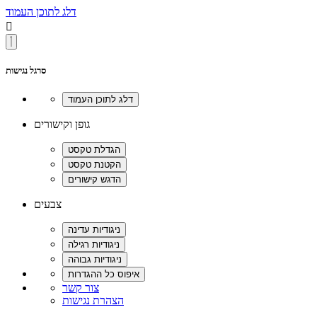
דלג לתוכן העמוד

סרגל נגישות
גופן וקישורים
צבעים
צור קשר
הצהרת נגישות