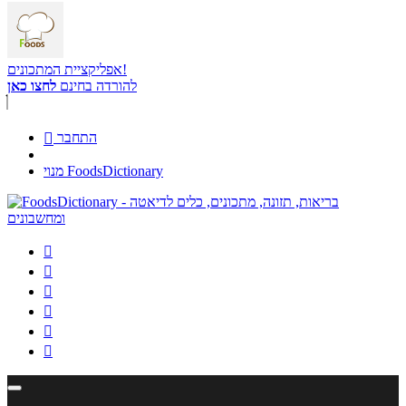
אפליקציית המתכונים!
להורדה בחינם
לחצו כאן
התחבר

מנוי FoodsDictionary





