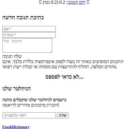

: 0.2 (0.2 נטו)
יחס קטוגני

0.5%
16.4%
9.2%
73.9%
כתיבת תגובה חדשה
שלח תגובה
התכנים המופיעים באתר זה נועדו לספק אינפורמציה כללית בלבד. אינם
מהווים המלצה, תחליף להתייעצות עם מומחה או קבלת ייעוץ רפואי.
לא כדאי לפספס...
הניוזלטר שלנו
נרשמים לניוזלטר שלנו ומקבלים מתנה
חוברת מתכונים מהירים לדיאטה!
FoodsDictionary