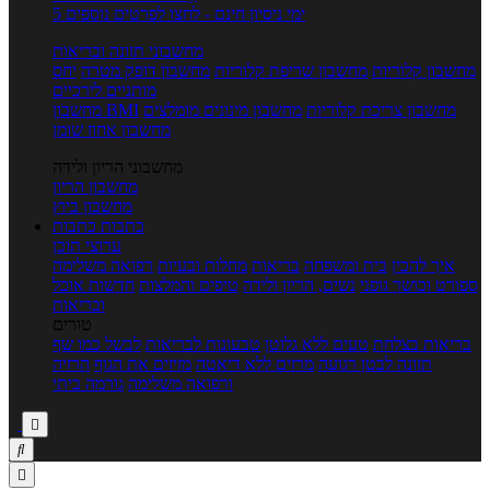
5 ימי ניסיון חינם - לחצו לפרטים נוספים
מחשבוני תזונה ובריאות
מחשבון קלוריות
מחשבון שריפת קלוריות
מחשבון דופק מטרה
יחס
מותניים לירכיים
מחשבון צריכת קלוריות
מחשבון מינונים מומלצים
מחשבון BMI
מחשבון אחוז שומן
מחשבוני הריון ולידה
מחשבון הריון
מחשבון ביוץ
כתבות
כתבות
ערוצי תוכן
איך להכין
בית ומשפחה
בריאות
מחלות ובעיות
רפואה משלימה
ספורט וכושר גופני
נשים, הריון ולידה
טיפים והמלצות
חדשות אוכל
ובריאות
טורים
בריאות בצלחת
טעים ללא גלוטן
טבעונות לבריאות
לבשל כמו שף
תזונה לבטן רגועה
מרזים ללא דיאטה
מזיזים את הגוף
הרזיה
ורפואה משלימה
גורמה ביתי


