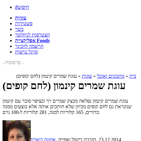
חיפוש

עוגיות
פשטידות
בשר
הצטרפות לניוזלטר
אפליקציית Foods
הרשמה לוובינר
סרגל נגישות
- פרסומת -
בית
»
מתכונים ואוכל
»
עוגות
»
עוגת שמרים קינמון (לחם קופים)
עוגת שמרים קינמון (לחם קופים)
עוגת שמרים קינמון נפלאה מבצק שמרים רך ובציפוי סוכר עם קינמון
שנקראת גם לחם קופים מכיוון שלא חותכים אותה אלא בוצעים ממנה
כדורים, 165 קלוריות למנה, 281 קלוריות ל-100 גרם
, 23.12.2014
, חובבת בישול ואפייה
אמונה בוארון