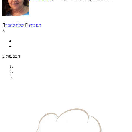
תגובות

שלח לחבר

5
2 הצבעות