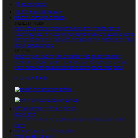
כניסה לחשבון

מנוי FoodsDictionary

מתכונים
קטגוריות מתכונים
קטגוריות נפוצות
מתכוני סלטים
מתכוני פשטידות
מתכוני עוגות
אוכל צמחוני
מתכונים לטבעוניים
אפייה
מוקפץ
עוגיות
פסטה
מתכוני עוף
מתכוני
בשר
מתכוני ילדים
מרקים
מתכונים ללא גלוטן
מתכונים לסוכרתיים
טרנדים בעולם האוכל
מיוחדים
מנתח המתכונים
ספר המתכונים שלי
מתכוני וידאו
מתכונים
עשירים
מתכונים לפי מצרכים
אוכל דיאטטי
אוכל בריא
מאכלי
עדות
ספרי בישול
מתכונים לפי חגים ועונות
לפי שיטות הכנה
אפליקציית Foods
מוצרים ומאכלים
מוצרים ומאכלים
מילון האוכל
תפריטי תזונה
ערכים תזונתיים
חיפוש ע"פ רכיבים
מכילים הכי
הרבה
מחשבון קלוריות
מחשבון קלוריות
מנוי FoodsDictionary