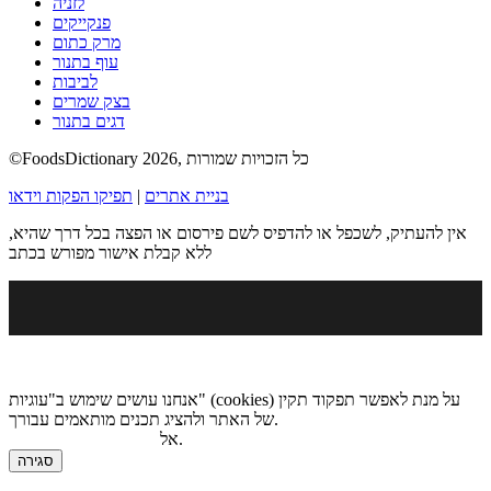
לזניה
פנקייקים
מרק כתום
עוף בתנור
לביבות
בצק שמרים
דגים בתנור
©FoodsDictionary 2026, כל הזכויות שמורות
בניית אתרים
|
תפיקו הפקות וידאו
אין להעתיק, לשכפל או להדפיס לשם פירסום או הפצה בכל דרך שהיא,
ללא קבלת אישור מפורש בכתב
אנחנו עושים שימוש ב"עוגיות" (cookies) על מנת לאפשר תפקוד תקין
של האתר ולהציג תכנים מותאמים עבורך.
.
אל
מדיניות הגנת הפרטיות
סגירה