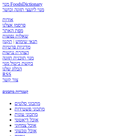
מנוי FoodsDictionary
מנוי ליועצי תזונה וכושר
אודות
פרסמו אצלנו
מפת האתר
שאלות נפוצות
תנאי שימוש
|
תקנון
מדיניות פרטיות
הצהרת נגישות
מנוי תוכנית תזונה
בקשת ביטול מנוי
הבלוג שלנו
RSS
צור קשר
קטגוריות מתכונים
מתכוני סלטים
מתכוני פשטידות
מתכוני עוגות
אוכל דיאטטי
אוכל צמחוני
אוכל טבעוני