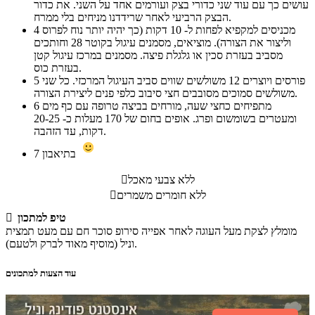
עושים כך עם עוד שני כדורי בצק ועורמים אחד על השני. את כדור
הבצק הרביעי לאחר שרידדנו מניחים בלי ממרח.
מכניסים למקפיא לפחות ל- 10 דקות (כך יהיה יותר נוח לפרוס
4
וליצור את הצורה). מוציאים, מסמנים עיגול בקוטר 28 וחותכים
מסביב בעזרת סכין או גלגלת פיצה. מסמנים במרכז עיגול קטן
בעזרת כוס.
פורסים ויוצרים 12 משולשים שווים סביב העיגול המרכזי. כל שני
5
משולשים סמוכים מסובבים חצי סיבוב כלפי פנים ליצירת הצורה.
מתפיחים כחצי שעה, מורחים בביצה טרופה עם כף מים
6
ומעטרים בשומשום ופרג. אופים בחום של 170 מעלות כ- 20-25
דקות, עד הזהבה.
בתיאבון
7
ללא צבעי מאכל

ללא חומרים משמרים

טיפ למתכון

מומלץ לצקת מעל העוגה לאחר אפייה סירופ סוכר חם עם מעט תמצית
וניל (מוסיף מאוד לברק ולטעם).
עוד הצעות למתכונים