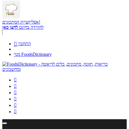
אפליקציית המתכונים!
להורדה בחינם
לחצו כאן
התחבר

מנוי FoodsDictionary





