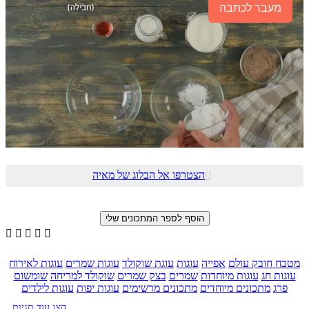
מעבר לכתבה
הצטרפו אל הבלוג של מאיה






מטבח חובק עולם
אפייה
עוגות
עוגת שוקולד
עוגות שמרים
עוגות לאירוח
עוגות חג
עוגות מיוחדות
שמרים
בצק שמרים
שוקולד למריחה
שומשום
פרג
מתכונים מיוחדים
מתכונים מרשימים
עוגות יפות
עוגות לילדים
הצג עוד תגיות