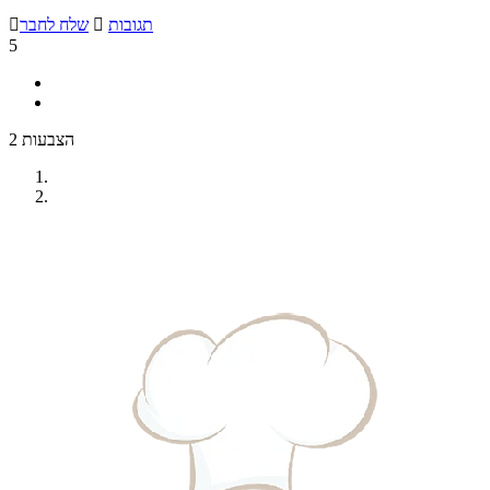
תגובות

שלח לחבר

5
2 הצבעות