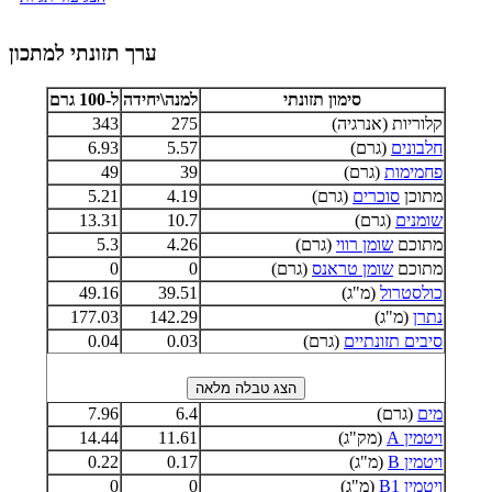
ערך תזונתי למתכון
סימון תזונתי
למנה\יחידה
ל-100 גרם
קלוריות (אנרגיה)
275
343
חלבונים
(גרם)
5.57
6.93
פחמימות
(גרם)
39
49
מתוכן
סוכרים
(גרם)
4.19
5.21
שומנים
(גרם)
10.7
13.31
מתוכם
שומן רווי
(גרם)
4.26
5.3
מתוכם
שומן טראנס
(גרם)
0
0
כולסטרול
(מ"ג)
39.51
49.16
נתרן
(מ"ג)
142.29
177.03
סיבים תזונתיים
(גרם)
0.03
0.04
מים
(גרם)
6.4
7.96
ויטמין A
(מק"ג)
11.61
14.44
ויטמין B
(מ"ג)
0.17
0.22
ויטמין B1
(מ"ג)
0
0