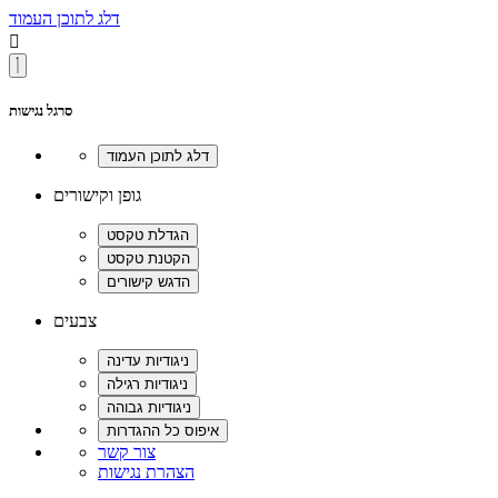
דלג לתוכן העמוד

סרגל נגישות
גופן וקישורים
צבעים
צור קשר
הצהרת נגישות