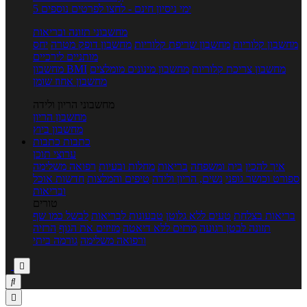
5 ימי ניסיון חינם - לחצו לפרטים נוספים
מחשבוני תזונה ובריאות
מחשבון קלוריות
מחשבון שריפת קלוריות
מחשבון דופק מטרה
יחס
מותניים לירכיים
מחשבון צריכת קלוריות
מחשבון מינונים מומלצים
מחשבון BMI
מחשבון אחוז שומן
מחשבוני הריון ולידה
מחשבון הריון
מחשבון ביוץ
כתבות
כתבות
ערוצי תוכן
איך להכין
בית ומשפחה
בריאות
מחלות ובעיות
רפואה משלימה
ספורט וכושר גופני
נשים, הריון ולידה
טיפים והמלצות
חדשות אוכל
ובריאות
טורים
בריאות בצלחת
טעים ללא גלוטן
טבעונות לבריאות
לבשל כמו שף
תזונה לבטן רגועה
מרזים ללא דיאטה
מזיזים את הגוף
הרזיה
ורפואה משלימה
גורמה ביתי


