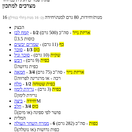
מצרכים למתכון
16 מנות/יחידות, 80 גרם למנה\יחידה
(כ- 16 מנות (תלוי בגודל))
הבצק
אריזת נייר
-
סה"כ
(500 גרם)
1/2
-
קמח לבן
3.5 כוסות

כף
(11 גרם)
-
שמרים יבשים
כוס
1/3
-
סוכר
שקית
(10 גרם)
-
סוכר וניל
כפית
(9 גרם)
-
דבש
כפית גדושה

אריזת נייר
-
סה"כ
(75 גרם)
3/4
-
חמאה
רכה - או מרגרינה לפרווה

כפית שטוחה
1/2
-
מלח
כפית
(3 גרם)
-
גרידת לימון
גרידת לימון

M
יחידה
-
ביצה
כוס
3/4
-
חלב
פושר לפי ספיגה (או מים)

המלית
כפות
-
סה"כ
(282 גרם)
6
-
ממרח השחר העולה
כפות גדושות (או נוטלה)
