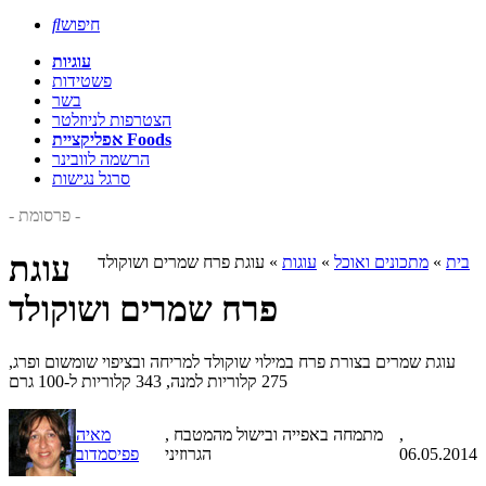
חיפוש

עוגיות
פשטידות
בשר
הצטרפות לניוזלטר
אפליקציית Foods
הרשמה לוובינר
סרגל נגישות
- פרסומת -
עוגת
בית
»
מתכונים ואוכל
»
עוגות
»
עוגת פרח שמרים ושוקולד
פרח שמרים ושוקולד
עוגת שמרים בצורת פרח במילוי שוקולד למריחה ובציפוי שומשום ופרג,
275 קלוריות למנה, 343 קלוריות ל-100 גרם
,
, מתמחה באפייה ובישול מהמטבח
מאיה
06.05.2014
הגרוזיני
פפיסמדוב