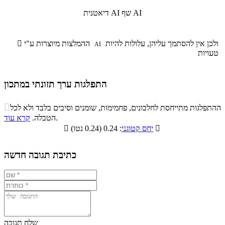
שף AI
דיאטנית AI
ולכן אין להסתמך עליהן, עלולות להיות
ההמלצות מיוצרות ע"י

AI
טעויות
התפלגות ערך תזונתי במתכון
התפלגות ערך תזונתי במתכון

ההתפלגות מתייחסת לחלבונים, פחמימות, שומנים וסיבים בלבד ולא לכל
סיבים
.
הטבלה.
קרא עוד
פחמימות
חלבונים
שומנים
תזונתיים

: 0.24 (0.24 נטו)
יחס קטוגני

0.1%
19.2%
10%
70.7%
כתיבת תגובה חדשה
שלח תגובה