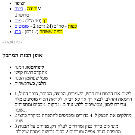
הציפוי
M
יחידה
-
ביצה
טרופה

כף
(10 מ"ל)
-
מים
כפות
-
סה"כ
(24 גרם)
2
-
שומשום
כפית שטוחה
(2 גרם)
-
פרג
- פרסומת -
אופן הכנת המתכון
קינוחים
סוג המנה
מתקדם
דרגת קושי
מעל שעה
זמן הכנה
חלבי, כשר
כשרות
לשים את הקמח עם דבש, השמרים, הביצה, הסוכר, סוכר הוניל,
1
החמאה והחלב, לבצק רך אך לא דביק. לקראת הסוף מוסיפים מלח
וגרידת לימון, וממשיכים ללוש עוד כ- 5 דקות. מכסים ומתפיחים
כשעה.
מחלקים את הבצק ל- 4 כדורים ומכניסים להתפחה במקרר כחצי
2
שעה.
מוציאים כדור בצק ומרדדים לעלה דק. מניחים על תבנית
3
מרופדת בנייר אפייה ומורחים 2 כפות גדושות ממרח שוקולד.