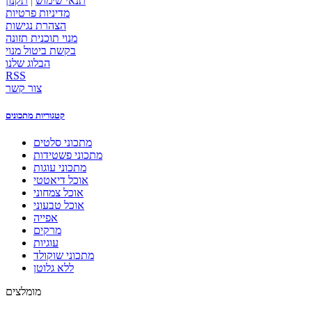
תנאי שימוש
|
תקנון
מדיניות פרטיות
הצהרת נגישות
מנוי תוכנית תזונה
בקשת ביטול מנוי
הבלוג שלנו
RSS
צור קשר
קטגוריות מתכונים
מתכוני סלטים
מתכוני פשטידות
מתכוני עוגות
אוכל דיאטטי
אוכל צמחוני
אוכל טבעוני
אפייה
מרקים
עוגיות
מתכוני שוקולד
ללא גלוטן
מומלצים