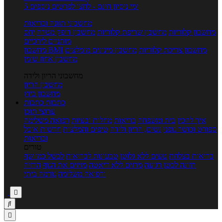
5 ימי ניסיון חינם - לחצו לפרטים נוספים
מחשבוני תזונה ובריאות
מחשבון קלוריות
מחשבון שריפת קלוריות
מחשבון דופק מטרה
יחס
מותניים לירכיים
מחשבון צריכת קלוריות
מחשבון מינונים מומלצים
מחשבון BMI
מחשבון אחוז שומן
מחשבוני הריון ולידה
מחשבון הריון
מחשבון ביוץ
כתבות
כתבות
ערוצי תוכן
איך להכין
בית ומשפחה
בריאות
מחלות ובעיות
רפואה משלימה
ספורט וכושר גופני
נשים, הריון ולידה
טיפים והמלצות
חדשות אוכל
ובריאות
טורים
בריאות בצלחת
טעים ללא גלוטן
טבעונות לבריאות
לבשל כמו שף
תזונה לבטן רגועה
מרזים ללא דיאטה
מזיזים את הגוף
הרזיה
ורפואה משלימה
גורמה ביתי


