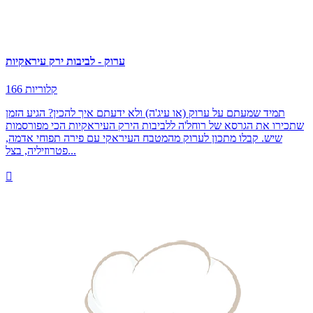
ערוק - לביבות ירק עיראקיות
166 קלוריות
תמיד שמעתם על ערוק (או עיג'ה) ולא ידעתם איך להכין? הגיע הזמן
שתכירו את הגרסא של רוחל'ה ללביבות הירק העיראקיות הכי מפורסמות
שיש. קבלו מתכון לערוק מהמטבח העיראקי עם פירה תפוחי אדמה,
פטרוזיליה, בצל...
