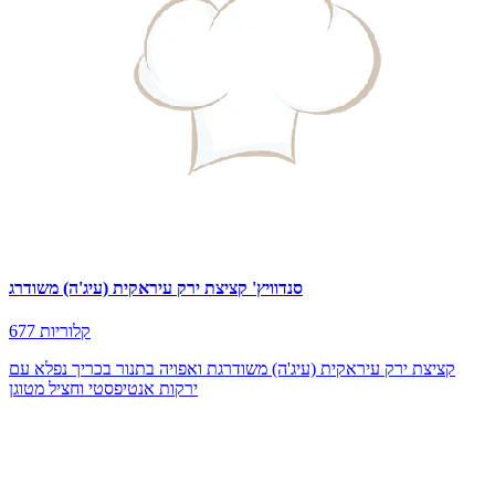
סנדוויץ' קציצת ירק עיראקית (עיג'ה) משודרג
677 קלוריות
קציצת ירק עיראקית (עיג'ה) משודרגת ואפויה בתנור בכריך נפלא עם
ירקות אנטיפסטי וחציל מטוגן