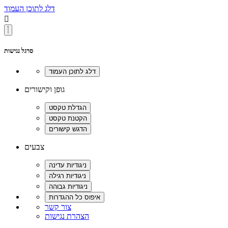
דלג לתוכן העמוד

סרגל נגישות
גופן וקישורים
צבעים
צור קשר
הצהרת נגישות