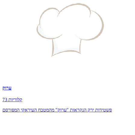
ערוק
73 קלוריות
פשטידות ירק הנקראות "ערוק" מהמטבח העיראקי המפורסם