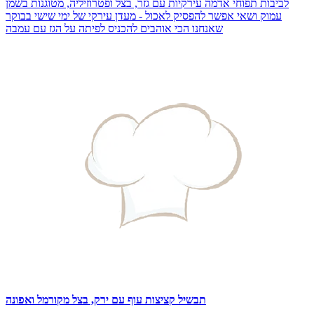
לביבות תפוחי אדמה עירקיות עם גזר, בצל ופטרוזיליה, מטוגנות בשמן
עמוק ושאי אפשר להפסיק לאכול - מעדן עירקי של ימי שישי בבוקר
שאנחנו הכי אוהבים להכניס לפיתה על הגז עם עמבה
תבשיל קציצות עוף עם ירק, בצל מקורמל ואפונה