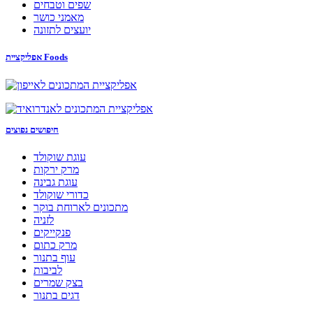
שפים וטבחים
מאמני כושר
יועצים לתזונה
אפליקציית Foods
חיפושים נפוצים
עוגת שוקולד
מרק ירקות
עוגת גבינה
כדורי שוקולד
מתכונים לארוחת בוקר
לזניה
פנקייקים
מרק כתום
עוף בתנור
לביבות
בצק שמרים
דגים בתנור