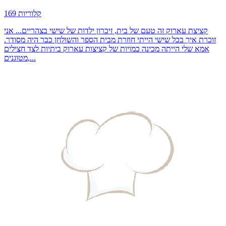
169 קלוריות
קציצת עארוק זה טעם של בית, זיכרון ילדות של שישי בצהריים... אני
זוכרת איך בכל שישי הייתי חוזרת מבית הספר והשולחן כבר היה מסודר.
אמא שלי הייתה מכינה כמויות של קציצות עארוק ביתיות לצד חצילים
מטוגנים,...