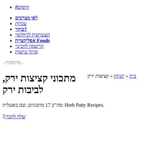
חיפוש

לפי מצרכים
עוגיות
בוקר?
הצטרפות לניוזלטר
אפליקציית Foods
הרשמה לוובינר
סרגל נגישות
- פרסומת -
מתכוני קציצות ירק,
בית
»
תגיות
»
קציצות ירק
לביבות ירק
סה"כ 17 מתכונים, שם באנגלית: Herb Patty Recipes.
שלח לחבר
