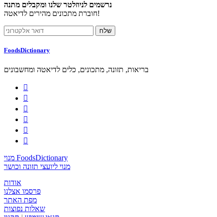
נרשמים לניוזלטר שלנו ומקבלים מתנה
חוברת מתכונים מהירים לדיאטה!
FoodsDictionary
בריאות, תזונה, מתכונים, כלים לדיאטה ומחשבונים






מנוי FoodsDictionary
מנוי ליועצי תזונה וכושר
אודות
פרסמו אצלנו
מפת האתר
שאלות נפוצות