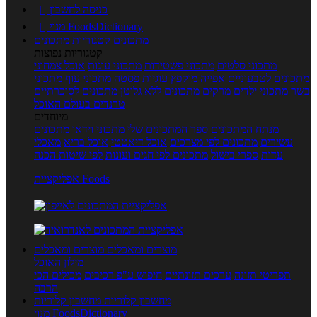
כניסה לחשבון

מנוי FoodsDictionary

מתכונים
קטגוריות מתכונים
קטגוריות נפוצות
מתכוני סלטים
מתכוני פשטידות
מתכוני עוגות
אוכל צמחוני
מתכונים לטבעוניים
אפייה
מוקפץ
עוגיות
פסטה
מתכוני עוף
מתכוני
בשר
מתכוני ילדים
מרקים
מתכונים ללא גלוטן
מתכונים לסוכרתיים
טרנדים בעולם האוכל
מיוחדים
מנתח המתכונים
ספר המתכונים שלי
מתכוני וידאו
מתכונים
עשירים
מתכונים לפי מצרכים
אוכל דיאטטי
אוכל בריא
מאכלי
עדות
ספרי בישול
מתכונים לפי חגים ועונות
לפי שיטות הכנה
אפליקציית Foods
מוצרים ומאכלים
מוצרים ומאכלים
מילון האוכל
תפריטי תזונה
ערכים תזונתיים
חיפוש ע"פ רכיבים
מכילים הכי
הרבה
מחשבון קלוריות
מחשבון קלוריות
מנוי FoodsDictionary