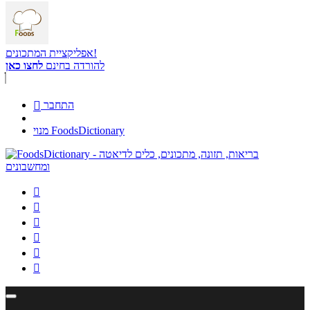
אפליקציית המתכונים!
להורדה בחינם
לחצו כאן
התחבר

מנוי FoodsDictionary





