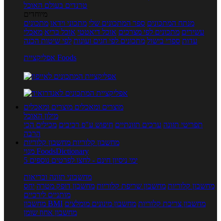
טרנדים בעולם האוכל
מיוחדים
מנתח המתכונים
ספר המתכונים שלי
מתכוני וידאו
מתכונים
עשירים
מתכונים לפי מצרכים
אוכל דיאטטי
אוכל בריא
מאכלי
עדות
ספרי בישול
מתכונים לפי חגים ועונות
לפי שיטות הכנה
אפליקציית Foods
מוצרים ומאכלים
מוצרים ומאכלים
מילון האוכל
תפריטי תזונה
ערכים תזונתיים
חיפוש ע"פ רכיבים
מכילים הכי
הרבה
מחשבון קלוריות
מחשבון קלוריות
מנוי FoodsDictionary
5 ימי ניסיון חינם - לחצו לפרטים נוספים
מחשבוני תזונה ובריאות
מחשבון קלוריות
מחשבון שריפת קלוריות
מחשבון דופק מטרה
יחס
מותניים לירכיים
מחשבון צריכת קלוריות
מחשבון מינונים מומלצים
מחשבון BMI
מחשבון אחוז שומן