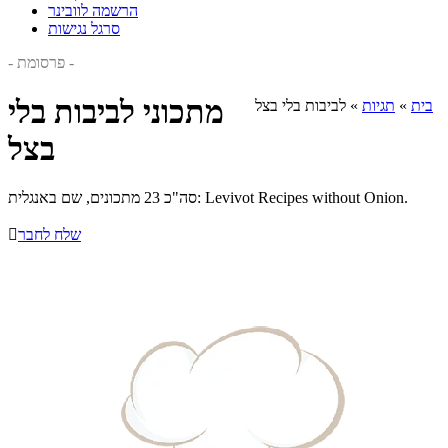
הרשמה לוובינר
סרגל נגישות
- פרסומת -
מתכוני לביבות בלי
בית
»
תגיות
»
לביבות בלי בצל
בצל
סה"כ 23 מתכונים, שם באנגלית: Levivot Recipes without Onion.
שלח לחבר
