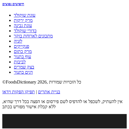
חיפושים נפוצים
עוגת שוקולד
מרק ירקות
עוגת גבינה
כדורי שוקולד
מתכונים לארוחת בוקר
לזניה
פנקייקים
מרק כתום
עוף בתנור
לביבות
בצק שמרים
דגים בתנור
©FoodsDictionary 2026, כל הזכויות שמורות
בניית אתרים
|
תפיקו הפקות וידאו
אין להעתיק, לשכפל או להדפיס לשם פירסום או הפצה בכל דרך שהיא,
ללא קבלת אישור מפורש בכתב