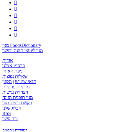






מנוי FoodsDictionary
מנוי ליועצי תזונה וכושר
אודות
פרסמו אצלנו
מפת האתר
שאלות נפוצות
תנאי שימוש
|
תקנון
מדיניות פרטיות
הצהרת נגישות
מנוי תוכנית תזונה
בקשת ביטול מנוי
הבלוג שלנו
RSS
צור קשר
קטגוריות מתכונים