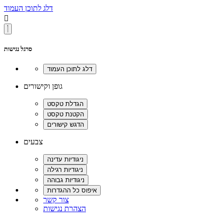
דלג לתוכן העמוד

סרגל נגישות
גופן וקישורים
צבעים
צור קשר
הצהרת נגישות