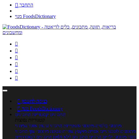
התחבר

מנוי FoodsDictionary






כניסה לחשבון

מנוי FoodsDictionary

מתכונים
קטגוריות מתכונים
קטגוריות נפוצות
מתכוני סלטים
מתכוני פשטידות
מתכוני עוגות
אוכל צמחוני
מתכונים לטבעוניים
אפייה
מוקפץ
עוגיות
פסטה
מתכוני עוף
מתכוני
בשר
מתכוני ילדים
מרקים
מתכונים ללא גלוטן
מתכונים לסוכרתיים