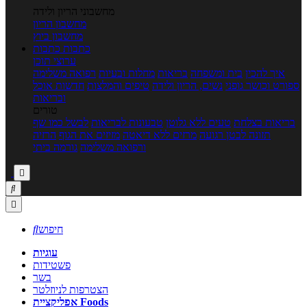
מחשבוני הריון ולידה
מחשבון הריון
מחשבון ביוץ
כתבות
כתבות
ערוצי תוכן
איך להכין
בית ומשפחה
בריאות
מחלות ובעיות
רפואה משלימה
ספורט וכושר גופני
נשים, הריון ולידה
טיפים והמלצות
חדשות אוכל
ובריאות
טורים
בריאות בצלחת
טעים ללא גלוטן
טבעונות לבריאות
לבשל כמו שף
תזונה לבטן רגועה
מרזים ללא דיאטה
מזיזים את הגוף
הרזיה
ורפואה משלימה
גורמה ביתי



חיפוש

עוגיות
פשטידות
בשר
הצטרפות לניוזלטר
אפליקציית Foods