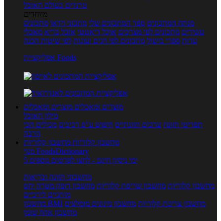
טרנדים בעולם האוכל
מיוחדים
מנתח המתכונים
ספר המתכונים שלי
מתכוני וידאו
מתכונים
עשירים
מתכונים לפי מצרכים
אוכל דיאטטי
אוכל בריא
מאכלי
עדות
ספרי בישול
מתכונים לפי חגים ועונות
לפי שיטות הכנה
אפליקציית Foods
מוצרים ומאכלים
מוצרים ומאכלים
מילון האוכל
תפריטי תזונה
ערכים תזונתיים
חיפוש ע"פ רכיבים
מכילים הכי
הרבה
מחשבון קלוריות
מחשבון קלוריות
מנוי FoodsDictionary
5 ימי ניסיון חינם - לחצו לפרטים נוספים
מחשבוני תזונה ובריאות
מחשבון קלוריות
מחשבון שריפת קלוריות
מחשבון דופק מטרה
יחס
מותניים לירכיים
מחשבון צריכת קלוריות
מחשבון מינונים מומלצים
מחשבון BMI
מחשבון אחוז שומן