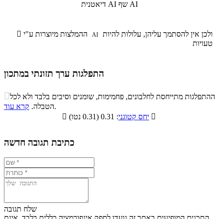
שף AI
דיאטנית AI
ולכן אין להסתמך עליהן, עלולות להיות
ההמלצות מיוצרות ע"י

AI
טעויות
התפלגות ערך תזונתי במתכון
התפלגות ערך תזונתי במתכון

ההתפלגות מתייחסת לחלבונים, פחמימות, שומנים וסיבים בלבד ולא לכל
סיבים
.
הטבלה.
קרא עוד
פחמימות
חלבונים
שומנים
תזונתיים

: 0.31 (0.31 נטו)
יחס קטוגני

0.1%
23.8%
21.2%
54.9%
כתיבת תגובה חדשה
שלח תגובה
התכנים המופיעים באתר זה נועדו לספק אינפורמציה כללית בלבד. אינם