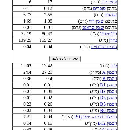
פחמימות
(גרם)
17
16
מתוכן
סוכרים
(גרם)
0.12
0.11
שומנים
(גרם)
7.55
6.77
מתוכם
שומן רווי
(גרם)
1.88
1.69
מתוכם
שומן טראנס
(גרם)
0.01
0.01
כולסטרול
(מ"ג)
80.49
72.19
נתרן
(מ"ג)
155.27
139.25
סיבים תזונתיים
(גרם)
0.04
0.04
מים
(גרם)
13.42
12.03
ויטמין A
(מק"ג)
27.21
24.4
ויטמין B
(מ"ג)
0.4
0.36
ויטמין B1
(מ"ג)
0.01
0.01
ויטמין B2
(מ"ג)
0.08
0.07
ויטמין B3
(מ"ג)
0.02
0.01
ויטמין B5
(מ"ג)
0.26
0.23
ויטמין B6
(מ"ג)
0.03
0.03
חומצה פולית - ויטמין B9
(מק"ג)
8.04
7.21
ויטמין B12
(מק"ג)
0.15
0.14
ויטמין C
(מ"ג)
0.48
0.43