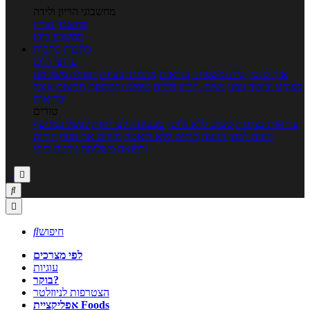
מחשבוני הריון ולידה
מחשבון הריון
מחשבון ביוץ
כתבות
כתבות
ערוצי תוכן
איך להכין
בית ומשפחה
בריאות
מחלות ובעיות
רפואה משלימה
ספורט וכושר גופני
נשים, הריון ולידה
טיפים והמלצות
חדשות אוכל
ובריאות
טורים
בריאות בצלחת
טעים ללא גלוטן
טבעונות לבריאות
לבשל כמו שף
תזונה לבטן רגועה
מרזים ללא דיאטה
מזיזים את הגוף
הרזיה
ורפואה משלימה
גורמה ביתי



חיפוש

לפי מצרכים
עוגיות
בוקר?
הצטרפות לניוזלטר
אפליקציית Foods