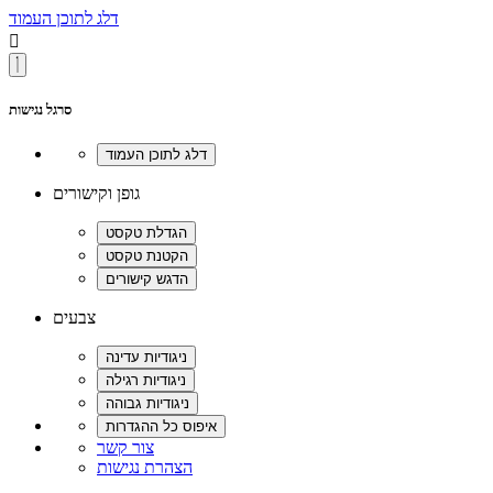
דלג לתוכן העמוד

סרגל נגישות
גופן וקישורים
צבעים
צור קשר
הצהרת נגישות