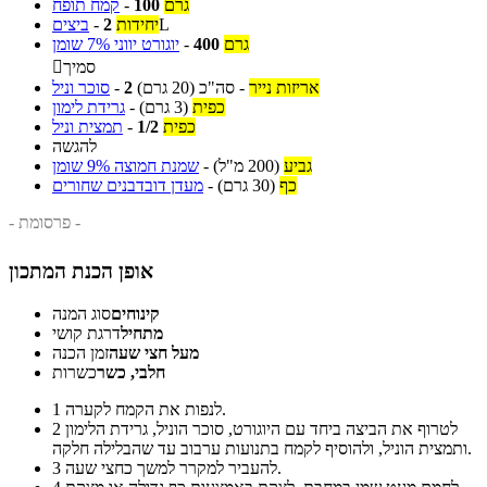
גרם
100
-
קמח תופח
L
יחידות
2
-
ביצים
גרם
400
-
יוגורט יווני 7% שומן
סמיך

אריזות נייר
-
סה"כ
(20 גרם)
2
-
סוכר וניל
כפית
(3 גרם)
-
גרידת לימון
כפית
1/2
-
תמצית וניל
להגשה
גביע
(200 מ"ל)
-
שמנת חמוצה 9% שומן
כף
(30 גרם)
-
מעדן דובדבנים שחורים
- פרסומת -
אופן הכנת המתכון
קינוחים
סוג המנה
מתחיל
דרגת קושי
מעל חצי שעה
זמן הכנה
חלבי, כשר
כשרות
לנפות את הקמח לקערה.
1
לטרוף את הביצה ביחד עם היוגורט, סוכר הוניל, גרידת הלימון
2
ותמצית הוניל, ולהוסיף לקמח בתנועות ערבוב עד שהבלילה חלקה.
להעביר למקרר למשך כחצי שעה.
3