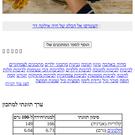
הצטרפו אל הבלוג של חיה אילונה דר






מחיה באהבה
טיגון
חנוכה
גבינות
מתכוני ילדים
מתכונים לצמחוניים
לביבות
לביבות לחנוכה
לביבות לילדים
הלביבות הכי טעימות
לביבות קלות
להכנה
לביבות מטוגנות
לביבות צמחוניות
לביבות מתוקות
יוגורט
קמח
תופח
סוכר וניל
גרידת לימון
תמצית וניל
שמנת חמוצה
הצג עוד תגיות
ערך תזונתי למתכון
סימון תזונתי
למנה\יחידה
ל-100 גרם
קלוריות (אנרגיה)
166
149
חלבונים
(גרם)
6.73
6.04