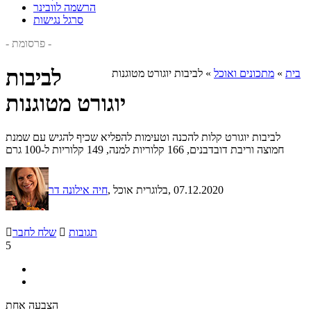
הרשמה לוובינר
סרגל נגישות
- פרסומת -
לביבות
בית
»
מתכונים ואוכל
»
לביבות יוגורט מטוגנות
יוגורט מטוגנות
לביבות יוגורט קלות להכנה וטעימות להפליא שכיף להגיש עם שמנת
חמוצה וריבת דובדבנים, 166 קלוריות למנה, 149 קלוריות ל-100 גרם
, 07.12.2020
, בלוגרית אוכל
חיה אילונה דר
תגובות

שלח לחבר

5
הצבעה אחת