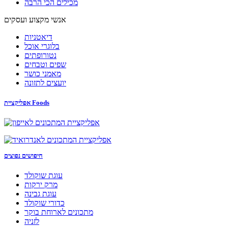
מכילים הכי הרבה
אנשי מקצוע ועסקים
דיאטניות
בלוגרי אוכל
נטורופתים
שפים וטבחים
מאמני כושר
יועצים לתזונה
אפליקציית Foods
חיפושים נפוצים
עוגת שוקולד
מרק ירקות
עוגת גבינה
כדורי שוקולד
מתכונים לארוחת בוקר
לזניה