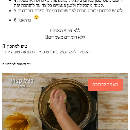
לחמם מעט שמן במחבת, לצקת באמצעות כף גדולה או מצקת
4
קטנה מהבלילה ולטגן פעמיים כל צד עד להזהבה יפה.
להגיש לביבות יוגורט חמות לצד שמנת חמוצה וריבת דובדבנים.
5
בתיאבון
6
ללא צבעי מאכל

ללא חומרים משמרים

טיפ למתכון

הקפידו להשתמש ביוגורט סמיך לתוצאה טובה יותר.
עוד הצעות למתכונים
מעבר לכתבה