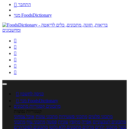
התחבר

מנוי FoodsDictionary






כניסה לחשבון

מנוי FoodsDictionary

מתכונים
קטגוריות מתכונים
קטגוריות נפוצות
מתכוני סלטים
מתכוני פשטידות
מתכוני עוגות
אוכל צמחוני
מתכונים לטבעוניים
אפייה
מוקפץ
עוגיות
פסטה
מתכוני עוף
מתכוני
בשר
מתכוני ילדים
מרקים
מתכונים ללא גלוטן
מתכונים לסוכרתיים