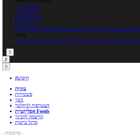
מחשבוני הריון ולידה
מחשבון הריון
מחשבון ביוץ
כתבות
כתבות
ערוצי תוכן
כושר גופני
נשים, הריון ולידה
טיפים והמלצות
חדשות אוכל ובריאות
טורים
זים ללא דיאטה
מזיזים את הגוף
הרזיה ורפואה משלימה
גורמה ביתי



חיפוש

עוגיות
פשטידות
בשר
הצטרפות לניוזלטר
אפליקציית Foods
הרשמה לוובינר
סרגל נגישות
- פרסומת -