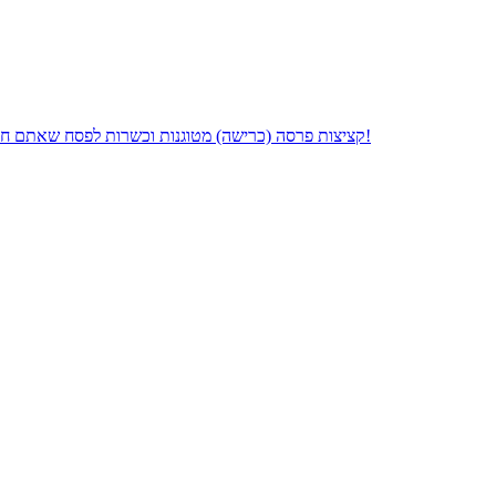
קציצות פרסה (כרישה) מטוגנות וכשרות לפסח שאתם חייבים להכין לחול המועד - גרסת "אי אפשר להפסיק לאכול", תכפילו כמויות!