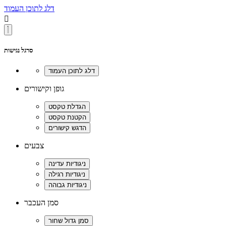
דלג לתוכן העמוד

סרגל נגישות
גופן וקישורים
צבעים
סמן העכבר