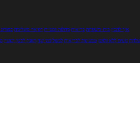
איך להכין
בית ומשפחה
בריאות
מחלות ובעיות
רפואה משלימה
ספורט ו
צלחת
טעים ללא גלוטן
טבעונות לבריאות
לבשל כמו שף
תזונה לבטן רגועה
מר