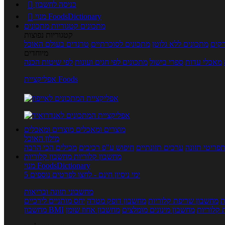
כניסה לחשבון

מנוי FoodsDictionary

מתכונים
קטגוריות מתכונים
קטגוריות נפוצות
קים
מתכונים ללא גלוטן
מתכונים לסוכרתיים
טרנדים בעולם האוכל
מיוחדים
מאכלי עדות
ספרי בישול
מתכונים לפי חגים ועונות
לפי שיטות הכנה
אפליקציית Foods
מוצרים ומאכלים
מוצרים ומאכלים
מילון האוכל
פריטי תזונה
ערכים תזונתיים
חיפוש ע"פ רכיבים
מכילים הכי הרבה
מחשבון קלוריות
מחשבון קלוריות
מנוי FoodsDictionary
5 ימי ניסיון חינם - לחצו לפרטים נוספים
מחשבוני תזונה ובריאות
ת
מחשבון שריפת קלוריות
מחשבון דופק מטרה
יחס מותניים לירכיים
 קלוריות
מחשבון מינונים מומלצים
מחשבון אחוז שומן
מחשבון BMI