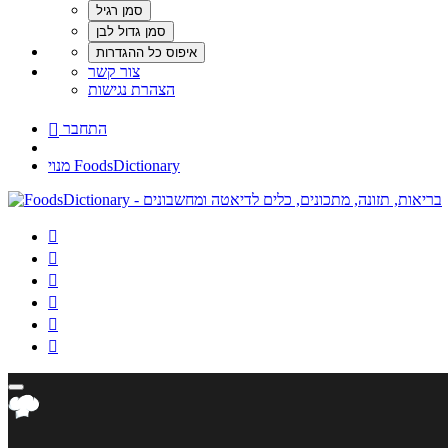
צור קשר
הצהרת נגישות
התחבר

מנוי FoodsDictionary





