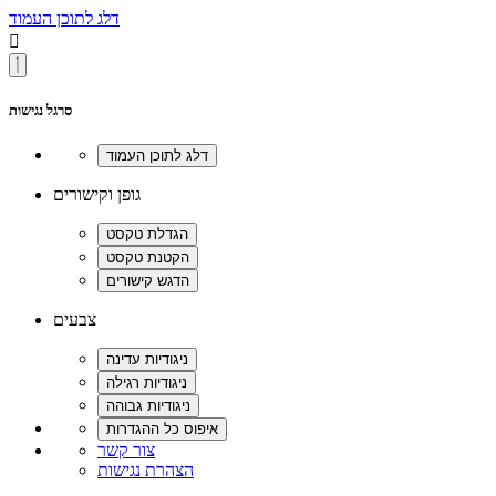
דלג לתוכן העמוד

סרגל נגישות
גופן וקישורים
צבעים
צור קשר
הצהרת נגישות