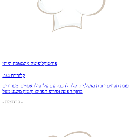
פורטוקלופיטה מהמטבח היווני
234 קלוריות
עוגת תפוזים יוונית מושלמת וקלה להכנה עם עלי פילו אפויים ומפוררים
בתוך העוגה וסירופ תפוזים-קינמון משגע מעל
- פרסומת -