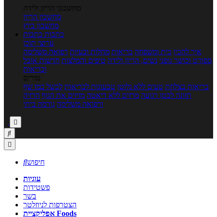
מחשבוני הריון ולידה
מחשבון הריון
מחשבון ביוץ
כתבות
כתבות
ערוצי תוכן
איך להכין
בית ומשפחה
בריאות
מחלות ובעיות
רפואה משלימה
ספורט וכושר גופני
נשים, הריון ולידה
טיפים והמלצות
חדשות אוכל
ובריאות
טורים
בריאות בצלחת
טעים ללא גלוטן
טבעונות לבריאות
לבשל כמו שף
תזונה לבטן רגועה
מרזים ללא דיאטה
מזיזים את הגוף
הרזיה
ורפואה משלימה
גורמה ביתי



חיפוש

עוגיות
פשטידות
בשר
הצטרפות לניוזלטר
אפליקציית Foods