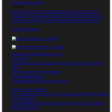
טרנדים בעולם האוכל
מיוחדים
מנתח המתכונים
ספר המתכונים שלי
מתכוני וידאו
מתכונים
עשירים
מתכונים לפי מצרכים
אוכל דיאטטי
אוכל בריא
מאכלי
עדות
ספרי בישול
מתכונים לפי חגים ועונות
לפי שיטות הכנה
אפליקציית Foods
מוצרים ומאכלים
מוצרים ומאכלים
מילון האוכל
תפריטי תזונה
ערכים תזונתיים
חיפוש ע"פ רכיבים
מכילים הכי
הרבה
מחשבון קלוריות
מחשבון קלוריות
מנוי FoodsDictionary
5 ימי ניסיון חינם - לחצו לפרטים נוספים
מחשבוני תזונה ובריאות
מחשבון קלוריות
מחשבון שריפת קלוריות
מחשבון דופק מטרה
יחס
מותניים לירכיים
מחשבון צריכת קלוריות
מחשבון מינונים מומלצים
מחשבון BMI
מחשבון אחוז שומן