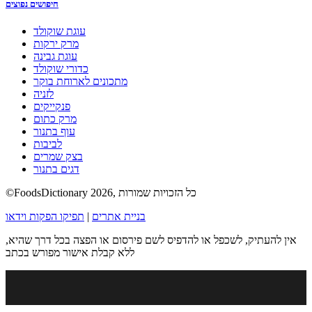
חיפושים נפוצים
עוגת שוקולד
מרק ירקות
עוגת גבינה
כדורי שוקולד
מתכונים לארוחת בוקר
לזניה
פנקייקים
מרק כתום
עוף בתנור
לביבות
בצק שמרים
דגים בתנור
©FoodsDictionary 2026, כל הזכויות שמורות
בניית אתרים
|
תפיקו הפקות וידאו
אין להעתיק, לשכפל או להדפיס לשם פירסום או הפצה בכל דרך שהיא,
ללא קבלת אישור מפורש בכתב