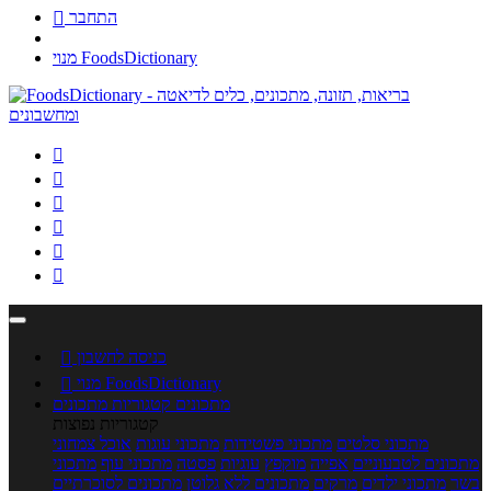
התחבר

מנוי FoodsDictionary






כניסה לחשבון

מנוי FoodsDictionary

מתכונים
קטגוריות מתכונים
קטגוריות נפוצות
מתכוני סלטים
מתכוני פשטידות
מתכוני עוגות
אוכל צמחוני
מתכונים לטבעוניים
אפייה
מוקפץ
עוגיות
פסטה
מתכוני עוף
מתכוני
בשר
מתכוני ילדים
מרקים
מתכונים ללא גלוטן
מתכונים לסוכרתיים