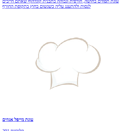
עוגת תפוזים בחושה, חורפית וגבוהה בתבנית קוגלהוף שאתם חייבים
לנסות ולהתענג עליה כשגשום בחוץ בתקופת החורף
עוגת מייפל אגוזים
201 קלוריות