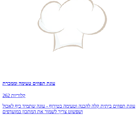
עוגת תפוזים טעימה וממכרת
262 קלוריות
עוגת תפוזים ביתית קלה להכנה וטעימה בטירוף - עוגה שתמיד כיף לאכול
ושפשוט צריך לשמור את המתכון במועדפים