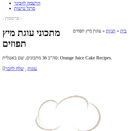
הרשמה לוובינר
סרגל נגישות
- פרסומת -
מתכוני עוגת מיץ
בית
»
תגיות
»
עוגת מיץ תפוזים
תפוזים
סה"כ 36 מתכונים, שם באנגלית: Orange Juice Cake Recipes.
עוגות

שלח לחבר
