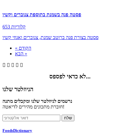
פסטה פנה בשמנת בתוספת צנוברים וקשיו
653 קלוריות
פסטה בצורת פנה ברוטב שמנת, צנוברים ואגוזי קשיו
« הקודם
הבא »





לא כדאי לפספס...
הניוזלטר שלנו
נרשמים לניוזלטר שלנו ומקבלים מתנה
חוברת מתכונים מהירים לדיאטה!
FoodsDictionary