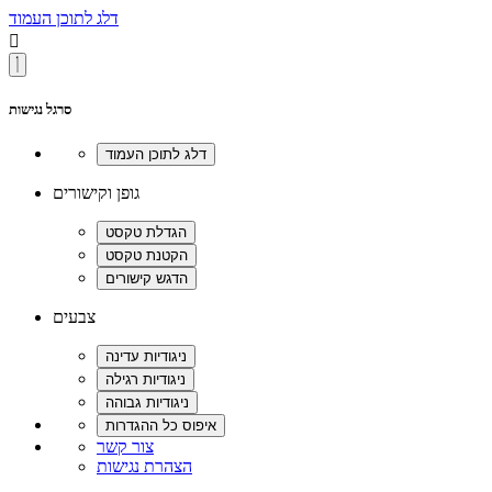
דלג לתוכן העמוד

סרגל נגישות
גופן וקישורים
צבעים
צור קשר
הצהרת נגישות