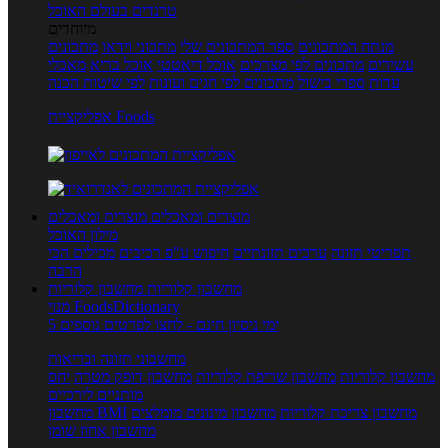
טרנדים בעולם האוכל
מיוחדים
מנתח המתכונים
ספר המתכונים שלי
מתכוני וידאו
מתכונים
עשירים
מתכונים לפי מצרכים
אוכל דיאטטי
אוכל בריא
מאכלי
עדות
ספרי בישול
מתכונים לפי חגים ועונות
לפי שיטות הכנה
אפליקציית Foods
מוצרים ומאכלים
מוצרים ומאכלים
מילון האוכל
תפריטי תזונה
ערכים תזונתיים
חיפוש ע"פ רכיבים
מכילים הכי
הרבה
מחשבון קלוריות
מחשבון קלוריות
מנוי FoodsDictionary
5 ימי ניסיון חינם - לחצו לפרטים נוספים
מחשבוני תזונה ובריאות
מחשבון קלוריות
מחשבון שריפת קלוריות
מחשבון דופק מטרה
יחס
מותניים לירכיים
מחשבון צריכת קלוריות
מחשבון מינונים מומלצים
מחשבון BMI
מחשבון אחוז שומן