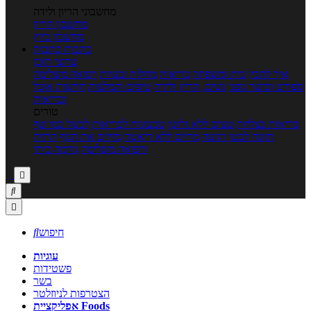
מחשבוני הריון ולידה
מחשבון הריון
מחשבון ביוץ
כתבות
כתבות
ערוצי תוכן
איך להכין
בית ומשפחה
בריאות
מחלות ובעיות
רפואה משלימה
ספורט וכושר גופני
נשים, הריון ולידה
טיפים והמלצות
חדשות אוכל
ובריאות
טורים
בריאות בצלחת
טעים ללא גלוטן
טבעונות לבריאות
לבשל כמו שף
תזונה לבטן רגועה
מרזים ללא דיאטה
מזיזים את הגוף
הרזיה
ורפואה משלימה
גורמה ביתי



חיפוש

עוגיות
פשטידות
בשר
הצטרפות לניוזלטר
אפליקציית Foods