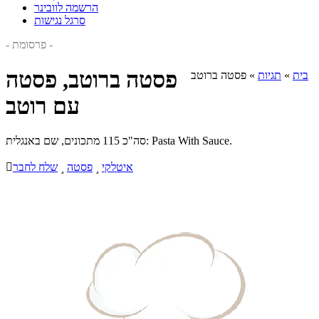
הרשמה לוובינר
סרגל נגישות
- פרסומת -
פסטה ברוטב, פסטה
בית
»
תגיות
»
פסטה ברוטב
עם רוטב
סה"כ 115 מתכונים, שם באנגלית: Pasta With Sauce.
איטלקי

פסטה

שלח לחבר
