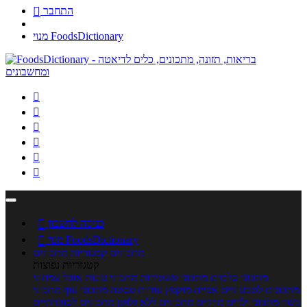
התחבר

מנוי FoodsDictionary






כניסה לחשבון

מנוי FoodsDictionary

מתכונים
קטגוריות מתכונים
קטגוריות נפוצות
מתכוני סלטים
מתכוני פשטידות
מתכוני עוגות
אוכל צמחוני
מתכונים לטבעוניים
אפייה
מוקפץ
עוגיות
פסטה
מתכוני עוף
מתכוני
בשר
מתכוני ילדים
מרקים
מתכונים ללא גלוטן
מתכונים לסוכרתיים