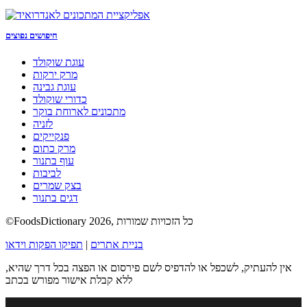
חיפושים נפוצים
עוגת שוקולד
מרק ירקות
עוגת גבינה
כדורי שוקולד
מתכונים לארוחת בוקר
לזניה
פנקייקים
מרק כתום
עוף בתנור
לביבות
בצק שמרים
דגים בתנור
©FoodsDictionary 2026, כל הזכויות שמורות
בניית אתרים
|
תפיקו הפקות וידאו
אין להעתיק, לשכפל או להדפיס לשם פירסום או הפצה בכל דרך שהיא,
ללא קבלת אישור מפורש בכתב