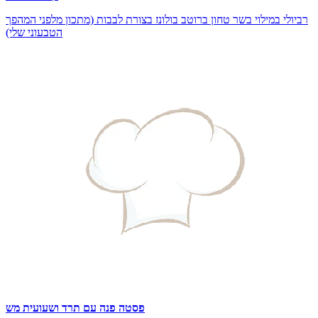
רביולי במילוי בשר טחון ברוטב בולונז בצורת לבבות (מתכון מלפני המהפך
הטבעוני שלי)
פסטה פנה עם תרד ושעועית מש