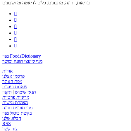
בריאות, תזונה, מתכונים, כלים לדיאטה ומחשבונים






מנוי FoodsDictionary
מנוי ליועצי תזונה וכושר
אודות
פרסמו אצלנו
מפת האתר
שאלות נפוצות
תנאי שימוש
|
תקנון
מדיניות פרטיות
הצהרת נגישות
מנוי תוכנית תזונה
בקשת ביטול מנוי
הבלוג שלנו
RSS
צור קשר