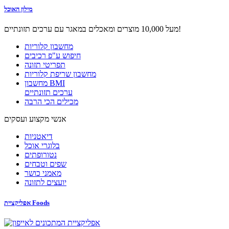
מילון האוכל
מעל 10,000 מוצרים ומאכלים במאגר עם ערכים תזונתיים!
מחשבון קלוריות
חיפוש ע"פ רכיבים
תפריטי תזונה
מחשבון שריפת קלוריות
מחשבון BMI
ערכים תזונתיים
מכילים הכי הרבה
אנשי מקצוע ועסקים
דיאטניות
בלוגרי אוכל
נטורופתים
שפים וטבחים
מאמני כושר
יועצים לתזונה
אפליקציית Foods