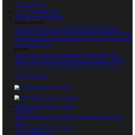
כניסה לחשבון

מנוי FoodsDictionary

מתכונים
קטגוריות מתכונים
קטגוריות נפוצות
מתכוני סלטים
מתכוני פשטידות
מתכוני עוגות
אוכל צמחוני
מתכונים לטבעוניים
אפייה
מוקפץ
עוגיות
פסטה
מתכוני עוף
מתכוני
בשר
מתכוני ילדים
מרקים
מתכונים ללא גלוטן
מתכונים לסוכרתיים
טרנדים בעולם האוכל
מיוחדים
מנתח המתכונים
ספר המתכונים שלי
מתכוני וידאו
מתכונים
עשירים
מתכונים לפי מצרכים
אוכל דיאטטי
אוכל בריא
מאכלי
עדות
ספרי בישול
מתכונים לפי חגים ועונות
לפי שיטות הכנה
אפליקציית Foods
מוצרים ומאכלים
מוצרים ומאכלים
מילון האוכל
תפריטי תזונה
ערכים תזונתיים
חיפוש ע"פ רכיבים
מכילים הכי
הרבה
מחשבון קלוריות
מחשבון קלוריות
מנוי FoodsDictionary