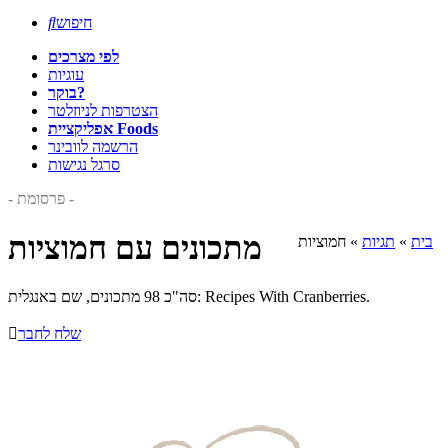
חיפוש

לפי מצרכים
עוגיות
בוקר?
הצטרפות לניוזלטר
אפליקציית Foods
הרשמה לוובינר
סרגל נגישות
- פרסומת -
מתכונים עם חמוציות
בית
»
תגיות
»
חמוציות
סה"כ 98 מתכונים, שם באנגלית: Recipes With Cranberries.
שלח לחבר
