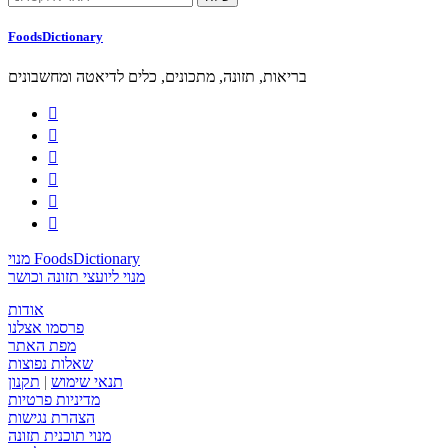
FoodsDictionary
בריאות, תזונה, מתכונים, כלים לדיאטה ומחשבונים






מנוי FoodsDictionary
מנוי ליועצי תזונה וכושר
אודות
פרסמו אצלנו
מפת האתר
שאלות נפוצות
תנאי שימוש
|
תקנון
מדיניות פרטיות
הצהרת נגישות
מנוי תוכנית תזונה