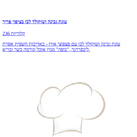
עוגת גבינה ושוקולד לבן בציפוי פריך
236 קלוריות
עוגת גבינה ושוקולד לבן עם פצפוצי אורז - באדיבות השפית אפרת
ליבפרוינד, "בופה" מגזין אוכל וגורמה כשר ובריא.