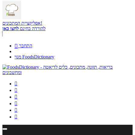
אפליקציית המתכונים!
להורדה בחינם
לחצו כאן
התחבר

מנוי FoodsDictionary





