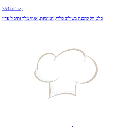
353 קלוריות
סלט קל להכנה בשילוב סלרי, חמוציות, אגוזי מלך ותיבול עדין