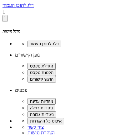
דלג לתוכן העמוד

סרגל נגישות
גופן וקישורים
צבעים
צור קשר
הצהרת נגישות