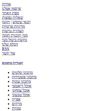
אודות
פרסמו אצלנו
מפת האתר
שאלות נפוצות
תנאי שימוש
|
תקנון
מדיניות פרטיות
הצהרת נגישות
מנוי תוכנית תזונה
בקשת ביטול מנוי
הבלוג שלנו
RSS
צור קשר
קטגוריות מתכונים
מתכוני סלטים
מתכוני פשטידות
מתכוני עוגות
אוכל דיאטטי
אוכל צמחוני
אוכל טבעוני
אפייה
מרקים
עוגיות