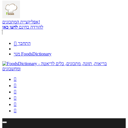
אפליקציית המתכונים!
להורדה בחינם
לחצו כאן
התחבר

מנוי FoodsDictionary





