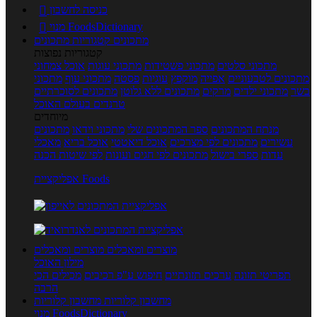
כניסה לחשבון

מנוי FoodsDictionary

מתכונים
קטגוריות מתכונים
קטגוריות נפוצות
מתכוני סלטים
מתכוני פשטידות
מתכוני עוגות
אוכל צמחוני
מתכונים לטבעוניים
אפייה
מוקפץ
עוגיות
פסטה
מתכוני עוף
מתכוני
בשר
מתכוני ילדים
מרקים
מתכונים ללא גלוטן
מתכונים לסוכרתיים
טרנדים בעולם האוכל
מיוחדים
מנתח המתכונים
ספר המתכונים שלי
מתכוני וידאו
מתכונים
עשירים
מתכונים לפי מצרכים
אוכל דיאטטי
אוכל בריא
מאכלי
עדות
ספרי בישול
מתכונים לפי חגים ועונות
לפי שיטות הכנה
אפליקציית Foods
מוצרים ומאכלים
מוצרים ומאכלים
מילון האוכל
תפריטי תזונה
ערכים תזונתיים
חיפוש ע"פ רכיבים
מכילים הכי
הרבה
מחשבון קלוריות
מחשבון קלוריות
מנוי FoodsDictionary