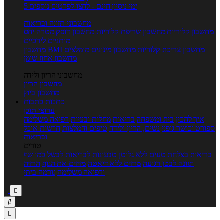
5 ימי ניסיון חינם - לחצו לפרטים נוספים
מחשבוני תזונה ובריאות
מחשבון קלוריות
מחשבון שריפת קלוריות
מחשבון דופק מטרה
יחס
מותניים לירכיים
מחשבון צריכת קלוריות
מחשבון מינונים מומלצים
מחשבון BMI
מחשבון אחוז שומן
מחשבוני הריון ולידה
מחשבון הריון
מחשבון ביוץ
כתבות
כתבות
ערוצי תוכן
איך להכין
בית ומשפחה
בריאות
מחלות ובעיות
רפואה משלימה
ספורט וכושר גופני
נשים, הריון ולידה
טיפים והמלצות
חדשות אוכל
ובריאות
טורים
בריאות בצלחת
טעים ללא גלוטן
טבעונות לבריאות
לבשל כמו שף
תזונה לבטן רגועה
מרזים ללא דיאטה
מזיזים את הגוף
הרזיה
ורפואה משלימה
גורמה ביתי


