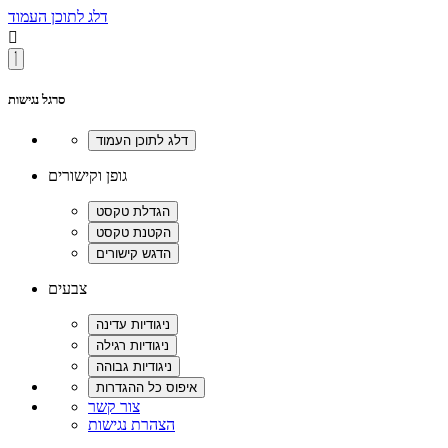
דלג לתוכן העמוד

סרגל נגישות
גופן וקישורים
צבעים
צור קשר
הצהרת נגישות