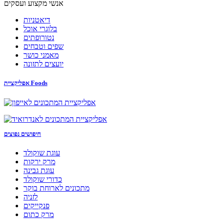
אנשי מקצוע ועסקים
דיאטניות
בלוגרי אוכל
נטורופתים
שפים וטבחים
מאמני כושר
יועצים לתזונה
אפליקציית Foods
חיפושים נפוצים
עוגת שוקולד
מרק ירקות
עוגת גבינה
כדורי שוקולד
מתכונים לארוחת בוקר
לזניה
פנקייקים
מרק כתום