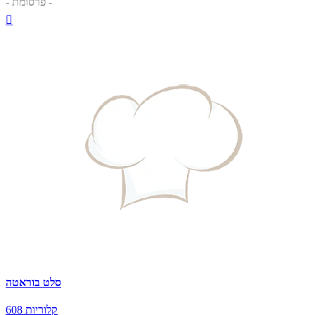
- פרסומת -

סלט בוראטה
608 קלוריות