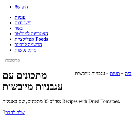
חיפוש

עוגיות
פשטידות
בשר
הצטרפות לניוזלטר
אפליקציית Foods
הרשמה לוובינר
סרגל נגישות
- פרסומת -
מתכונים עם
בית
»
תגיות
»
עגבניות מיובשות
עגבניות מיובשות
סה"כ 35 מתכונים, שם באנגלית: Recipes with Dried Tomatoes.
שלח לחבר
