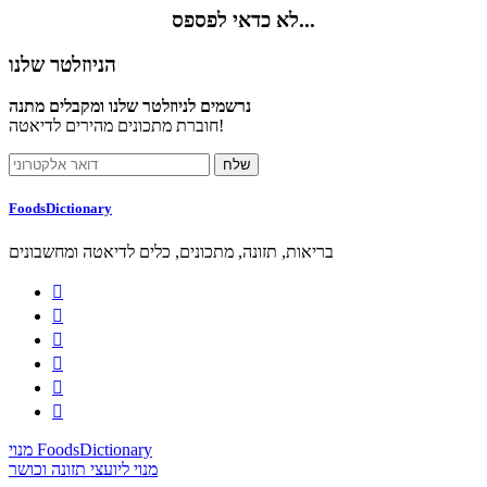
לא כדאי לפספס...
הניוזלטר שלנו
נרשמים לניוזלטר שלנו ומקבלים מתנה
חוברת מתכונים מהירים לדיאטה!
FoodsDictionary
בריאות, תזונה, מתכונים, כלים לדיאטה ומחשבונים






מנוי FoodsDictionary
מנוי ליועצי תזונה וכושר