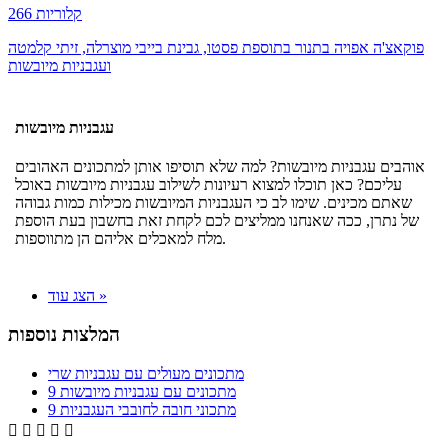
266 קלוריות
פוקאצ'ה אפויה בתנור בתוספת פסטו, גבינת בייבי מוצרלה, זיתי קלמטה
ועגבניות מיובשות
עגבניות מיובשות
אוהבים עגבניות מיובשות? למה שלא תוסיפו אותן למתכונים האהובים
עליכם? כאן תוכלו למצוא רעיונות לשילוב עגבניות מיובשות באוכל
שאתם מכינים. שימו לב כי העגבניות המיובשות מכילות כמות גבוהה
של נתרן, ככה שאנחנו ממליצים לכם לקחת זאת בחשבון בעת הוספת
מלח למאכלים אליהם הן מתווספות.
הצג עוד »
המלצות נוספות
מתכונים מעולים עם עגבניות שרי
9 מתכונים עם עגבניות מיובשות
9 מתכוני חובה לחובבי העגבניות




