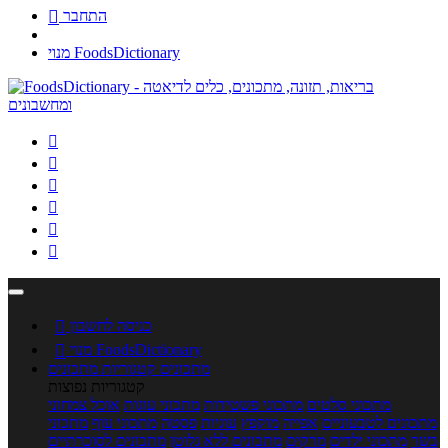
התחבר

מנוי FoodsDictionary






כניסה לחשבון

מנוי FoodsDictionary

מתכונים
קטגוריות מתכונים
קטגוריות נפוצות
מתכוני סלטים
מתכוני פשטידות
מתכוני עוגות
אוכל צמחוני
מתכונים לטבעוניים
אפייה
מוקפץ
עוגיות
פסטה
מתכוני עוף
מתכוני
בשר
מתכוני ילדים
מרקים
מתכונים ללא גלוטן
מתכונים לסוכרתיים