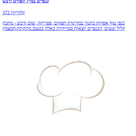
כנפיים במיץ תפוזים ודבש
372 קלוריות
כנפי עוף אפויות בתנור במרינדת תפוזים, פפריקה, שום ודבש - מתכון
קליל וטעים, הכנפיים יוצאות סטייקיות כאלה בטעם מתקתק-חמצמץ