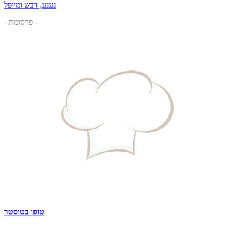
נענע, דבש ומייפל
- פרסומת -
טופו בטוסטר