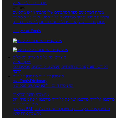
טרנדים בעולם האוכל
מיוחדים
מנתח המתכונים
ספר המתכונים שלי
מתכוני וידאו
מתכונים
עשירים
מתכונים לפי מצרכים
אוכל דיאטטי
אוכל בריא
מאכלי
עדות
ספרי בישול
מתכונים לפי חגים ועונות
לפי שיטות הכנה
אפליקציית Foods
מוצרים ומאכלים
מוצרים ומאכלים
מילון האוכל
תפריטי תזונה
ערכים תזונתיים
חיפוש ע"פ רכיבים
מכילים הכי
הרבה
מחשבון קלוריות
מחשבון קלוריות
מנוי FoodsDictionary
5 ימי ניסיון חינם - לחצו לפרטים נוספים
מחשבוני תזונה ובריאות
מחשבון קלוריות
מחשבון שריפת קלוריות
מחשבון דופק מטרה
יחס
מותניים לירכיים
מחשבון צריכת קלוריות
מחשבון מינונים מומלצים
מחשבון BMI
מחשבון אחוז שומן