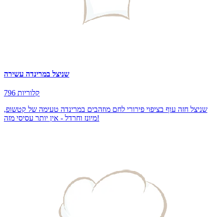
שניצל במרינדה עשירה
796 קלוריות
שניצל חזה עוף בציפוי פירורי לחם מוזהבים במרינדה טעימה של קטשופ,
מיונז וחרדל - אין יותר עסיסי מזה!