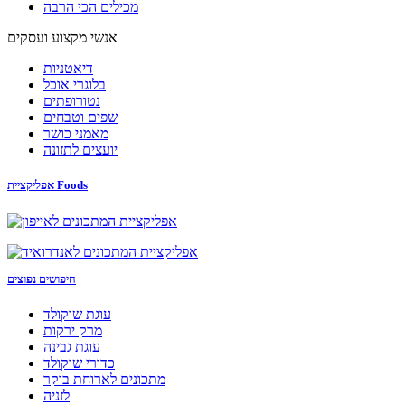
מכילים הכי הרבה
אנשי מקצוע ועסקים
דיאטניות
בלוגרי אוכל
נטורופתים
שפים וטבחים
מאמני כושר
יועצים לתזונה
אפליקציית Foods
חיפושים נפוצים
עוגת שוקולד
מרק ירקות
עוגת גבינה
כדורי שוקולד
מתכונים לארוחת בוקר
לזניה