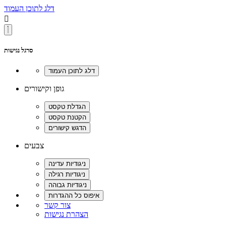
דלג לתוכן העמוד

סרגל נגישות
גופן וקישורים
צבעים
צור קשר
הצהרת נגישות