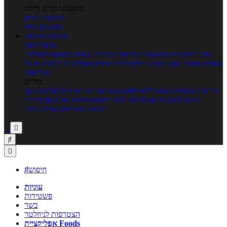
מחשבוני הריון ולידה
מחשבון הריון
מחשבון ביוץ
כתבות
כתבות
ערוצי תוכן
איך להכין
בית ומשפחה
בריאות
מחלות ובעיות
רפואה משלימה
ספורט וכושר גופני
נשים, הריון ולידה
טיפים והמלצות
חדשות אוכל
ובריאות
טורים
בריאות בצלחת
טעים ללא גלוטן
טבעונות לבריאות
לבשל כמו שף
תזונה לבטן רגועה
מרזים ללא דיאטה
מזיזים את הגוף
הרזיה
ורפואה משלימה
גורמה ביתי



חיפוש

עוגיות
פשטידות
בשר
הצטרפות לניוזלטר
אפליקציית Foods