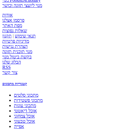
מנוי FoodsDictionary
מנוי ליועצי תזונה וכושר
אודות
פרסמו אצלנו
מפת האתר
שאלות נפוצות
תנאי שימוש
|
תקנון
מדיניות פרטיות
הצהרת נגישות
מנוי תוכנית תזונה
בקשת ביטול מנוי
הבלוג שלנו
RSS
צור קשר
קטגוריות מתכונים
מתכוני סלטים
מתכוני פשטידות
מתכוני עוגות
אוכל דיאטטי
אוכל צמחוני
אוכל טבעוני
אפייה