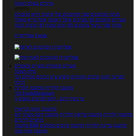
טרנדים בעולם האוכל
מיוחדים
מנתח המתכונים
ספר המתכונים שלי
מתכוני וידאו
מתכונים
עשירים
מתכונים לפי מצרכים
אוכל דיאטטי
אוכל בריא
מאכלי
עדות
ספרי בישול
מתכונים לפי חגים ועונות
לפי שיטות הכנה
אפליקציית Foods
מוצרים ומאכלים
מוצרים ומאכלים
מילון האוכל
תפריטי תזונה
ערכים תזונתיים
חיפוש ע"פ רכיבים
מכילים הכי
הרבה
מחשבון קלוריות
מחשבון קלוריות
מנוי FoodsDictionary
5 ימי ניסיון חינם - לחצו לפרטים נוספים
מחשבוני תזונה ובריאות
מחשבון קלוריות
מחשבון שריפת קלוריות
מחשבון דופק מטרה
יחס
מותניים לירכיים
מחשבון צריכת קלוריות
מחשבון מינונים מומלצים
מחשבון BMI
מחשבון אחוז שומן