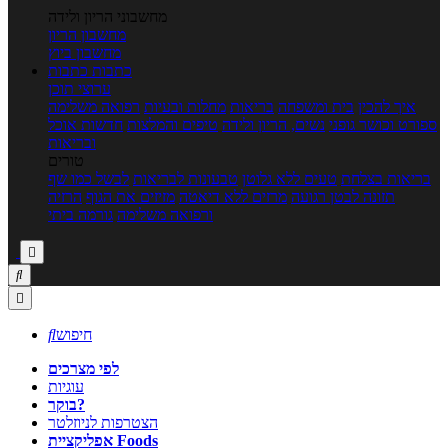
מחשבוני הריון ולידה
מחשבון הריון
מחשבון ביוץ
כתבות
כתבות
ערוצי תוכן
איך להכין
בית ומשפחה
בריאות
מחלות ובעיות
רפואה משלימה
ספורט וכושר גופני
נשים, הריון ולידה
טיפים והמלצות
חדשות אוכל
ובריאות
טורים
בריאות בצלחת
טעים ללא גלוטן
טבעונות לבריאות
לבשל כמו שף
תזונה לבטן רגועה
מרזים ללא דיאטה
מזיזים את הגוף
הרזיה
ורפואה משלימה
גורמה ביתי



חיפוש

לפי מצרכים
עוגיות
בוקר?
הצטרפות לניוזלטר
אפליקציית Foods