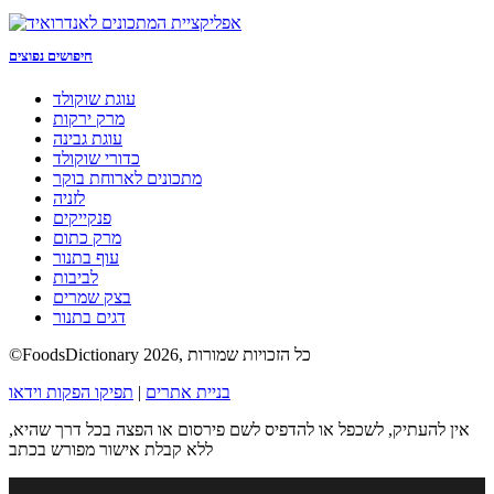
חיפושים נפוצים
עוגת שוקולד
מרק ירקות
עוגת גבינה
כדורי שוקולד
מתכונים לארוחת בוקר
לזניה
פנקייקים
מרק כתום
עוף בתנור
לביבות
בצק שמרים
דגים בתנור
©FoodsDictionary 2026, כל הזכויות שמורות
בניית אתרים
|
תפיקו הפקות וידאו
אין להעתיק, לשכפל או להדפיס לשם פירסום או הפצה בכל דרך שהיא,
ללא קבלת אישור מפורש בכתב