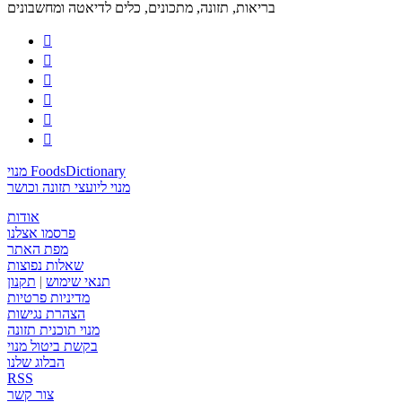
בריאות, תזונה, מתכונים, כלים לדיאטה ומחשבונים






מנוי FoodsDictionary
מנוי ליועצי תזונה וכושר
אודות
פרסמו אצלנו
מפת האתר
שאלות נפוצות
תנאי שימוש
|
תקנון
מדיניות פרטיות
הצהרת נגישות
מנוי תוכנית תזונה
בקשת ביטול מנוי
הבלוג שלנו
RSS
צור קשר