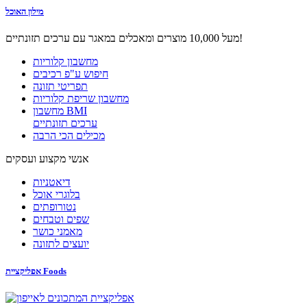
מילון האוכל
מעל 10,000 מוצרים ומאכלים במאגר עם ערכים תזונתיים!
מחשבון קלוריות
חיפוש ע"פ רכיבים
תפריטי תזונה
מחשבון שריפת קלוריות
מחשבון BMI
ערכים תזונתיים
מכילים הכי הרבה
אנשי מקצוע ועסקים
דיאטניות
בלוגרי אוכל
נטורופתים
שפים וטבחים
מאמני כושר
יועצים לתזונה
אפליקציית Foods