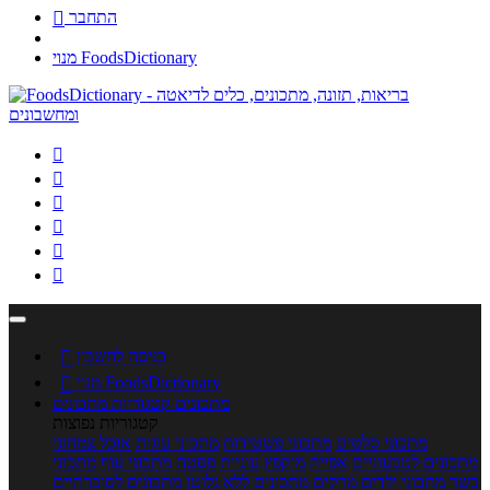
התחבר

מנוי FoodsDictionary






כניסה לחשבון

מנוי FoodsDictionary

מתכונים
קטגוריות מתכונים
קטגוריות נפוצות
מתכוני סלטים
מתכוני פשטידות
מתכוני עוגות
אוכל צמחוני
מתכונים לטבעוניים
אפייה
מוקפץ
עוגיות
פסטה
מתכוני עוף
מתכוני
בשר
מתכוני ילדים
מרקים
מתכונים ללא גלוטן
מתכונים לסוכרתיים