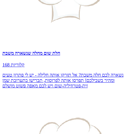
חלת שום מחלה שנשארה משבת
168 קלוריות
נשארה לכם חלה משבת? אל תזרקו אותה חלילה - יש לי פתרון טעים
ומהיר בשבילכם! תפרסו אותה לפרוסות, תברישו בתערובת שמן
זית-פטרוזיליה-שום ויש לכם מאפה פשוט מושלם