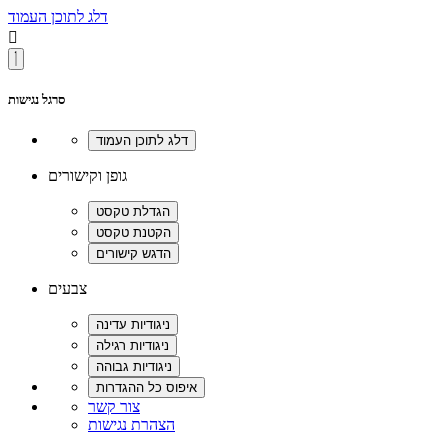
דלג לתוכן העמוד

סרגל נגישות
גופן וקישורים
צבעים
צור קשר
הצהרת נגישות