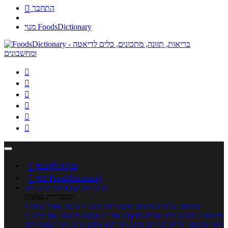
התחבר

מנוי FoodsDictionary






כניסה לחשבון

מנוי FoodsDictionary

מתכונים
קטגוריות מתכונים
קטגוריות נפוצות
מתכוני סלטים
מתכוני פשטידות
מתכוני עוגות
אוכל צמחוני
מתכונים לטבעוניים
אפייה
מוקפץ
עוגיות
פסטה
מתכוני עוף
מתכוני
בשר
מתכוני ילדים
מרקים
מתכונים ללא גלוטן
מתכונים לסוכרתיים