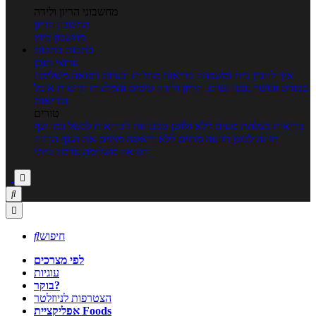
מחשבוני הריון ולידה
מחשבון הריון
מחשבון ביוץ
כתבות
כתבות
ערוצי תוכן
איך להכין
בית ומשפחה
בריאות
מחלות ובעיות
רפואה משלימה
ספורט וכושר גופני
נשים, הריון ולידה
טיפים והמלצות
חדשות אוכל
ובריאות
טורים
בריאות בצלחת
טעים ללא גלוטן
טבעונות לבריאות
לבשל כמו שף
תזונה לבטן רגועה
מרזים ללא דיאטה
מזיזים את הגוף
הרזיה
ורפואה משלימה
גורמה ביתי



חיפוש

לפי מצרכים
עוגיות
בוקר?
הצטרפות לניוזלטר
אפליקציית Foods