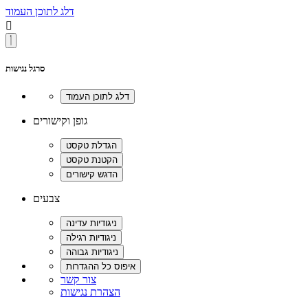
דלג לתוכן העמוד

סרגל נגישות
גופן וקישורים
צבעים
צור קשר
הצהרת נגישות