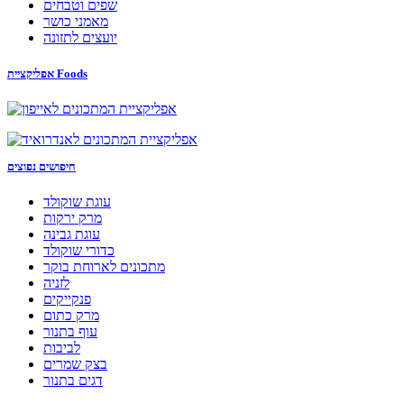
שפים וטבחים
מאמני כושר
יועצים לתזונה
אפליקציית Foods
חיפושים נפוצים
עוגת שוקולד
מרק ירקות
עוגת גבינה
כדורי שוקולד
מתכונים לארוחת בוקר
לזניה
פנקייקים
מרק כתום
עוף בתנור
לביבות
בצק שמרים
דגים בתנור